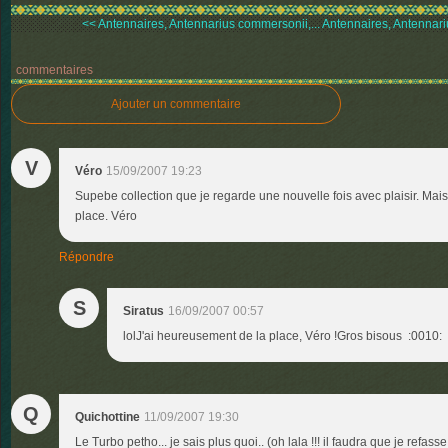
<< Antennaires, Antennarius commersonii,...
Antennaires, Antennari
commentaires
Ajouter un commentaire
V
Véro
15/09/2007 19:23
Supebe collection que je regarde une nouvelle fois avec plaisir. Mai
place. Véro
Répondre
S
Siratus
16/09/2007 00:57
lolJ'ai heureusement de la place, Véro !Gros bisous :0010:
Q
Quichottine
11/09/2007 19:30
Le Turbo petho... je sais plus quoi.. (oh lala !!! il faudra que je refasse