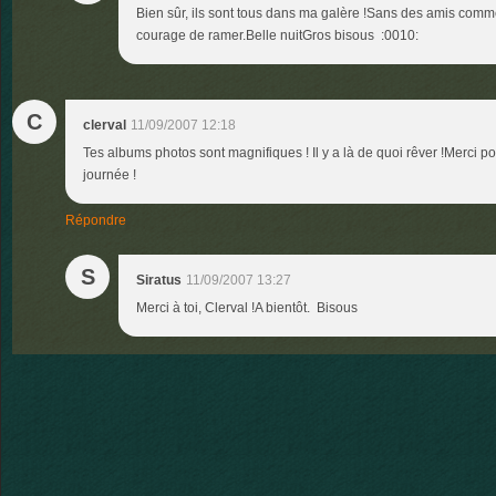
Bien sûr, ils sont tous dans ma galère !Sans des amis comme t
courage de ramer.Belle nuitGros bisous :0010:
C
clerval
11/09/2007 12:18
Tes albums photos sont magnifiques ! Il y a là de quoi rêver !Merci po
journée !
Répondre
S
Siratus
11/09/2007 13:27
Merci à toi, Clerval !A bientôt. Bisous