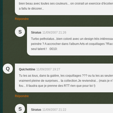
bien beau avec toutes ses couleurs... on croirait un exercice d'écolier..
a fallu le décorer...
Répondre
S
Siratus
11/09/2007 21:26
Turbo petholatus...bien coloré avec un design très intéressant
peindre ? A accrocher dans l'album Arts et coquillages ?Raco
seul talent ! :0010:
Q
Quichottine
11/09/2007 19:27
Tu les as tous, dans ta galère, les coquillages ??? ou tu les as seule
vraiment pleine de surprises... ta collection.Je reviendrai... (mais je n'a
fou... Il faudra que je prenne des RTT rien que pour toi !)
Répondre
S
Siratus
11/09/2007 21:22