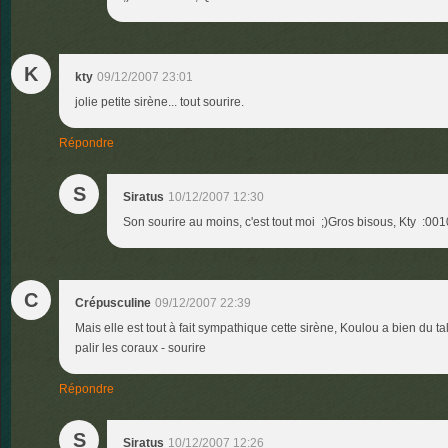
K
kty
09/12/2007 23:01
jolie petite sirène... tout sourire.
Répondre
S
Siratus
10/12/2007 12:30
Son sourire au moins, c'est tout moi ;)Gros bisous, Kty :001
C
Crépusculine
09/12/2007 22:39
Mais elle est tout à fait sympathique cette sirène, Koulou a bien du ta
palir les coraux - sourire
Répondre
S
Siratus
10/12/2007 12:26