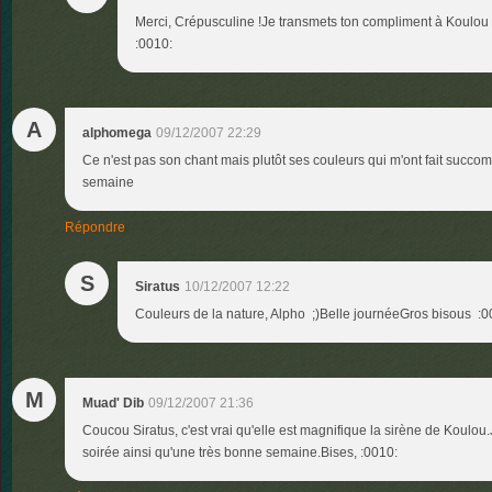
Merci, Crépusculine !Je transmets ton compliment à Koulou
:0010:
A
alphomega
09/12/2007 22:29
Ce n'est pas son chant mais plutôt ses couleurs qui m'ont fait succ
semaine
Répondre
S
Siratus
10/12/2007 12:22
Couleurs de la nature, Alpho ;)Belle journéeGros bisous :0
M
Muad' Dib
09/12/2007 21:36
Coucou Siratus, c'est vrai qu'elle est magnifique la sirène de Koulou
soirée ainsi qu'une très bonne semaine.Bises, :0010: