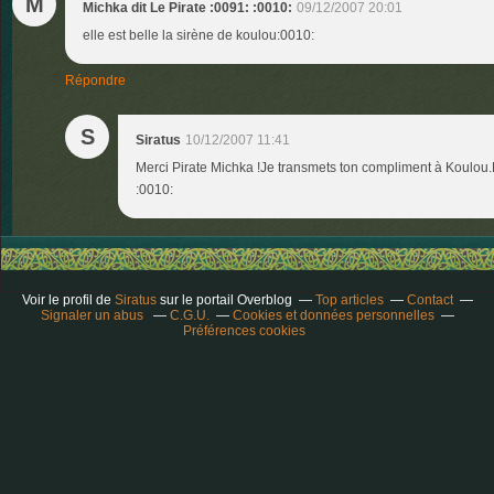
M
Michka dit Le Pirate :0091: :0010:
09/12/2007 20:01
elle est belle la sirène de koulou:0010:
Répondre
S
Siratus
10/12/2007 11:41
Merci Pirate Michka !Je transmets ton compliment à Koulou
:0010:
Voir le profil de
Siratus
sur le portail Overblog
Top articles
Contact
Signaler un abus
C.G.U.
Cookies et données personnelles
Préférences cookies