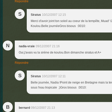
Répondre
S
Siratus
10/12/2007 12:15
Merci d'avoir joint ton soleil au coeur de la tempête, Muad'
Koulou.Belle journéeGros bisous :0010:
N
nadia-vraie
09/12/2007 21:16
Oui,j'avais vu la sirène de koulou.Bon dimanche siratus et A+
Répondre
S
Siratus
10/12/2007 12:11
Belle journée, Nadia !Point de neige en Bretagne mais la tem
sous l'eau tropicale ;)Gros bisous :0010:
B
bernard
09/12/2007 21:13