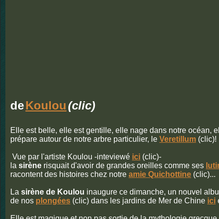
de
Koulou
(clic)
Elle est belle, elle est gentille, elle nage dans notre océan, el
prépare autour de notre arbre particulier, le
Veretillum
(clic)!
Vue par l'artiste Koulou -inteviewé
ici
(clic)-
la
sirène
risquait d'avoir de grandes oreilles comme ses
lut
racontent des histoires chez notre
amie Quichottine
(clic)...
La
sirène de Koulou
inaugure ce dimanche, un nouvel alb
de nos
plongées
(clic) dans les jardins de Mer de Chine
ici
Elle est magique et non pas sortie de la mythologie grecqu