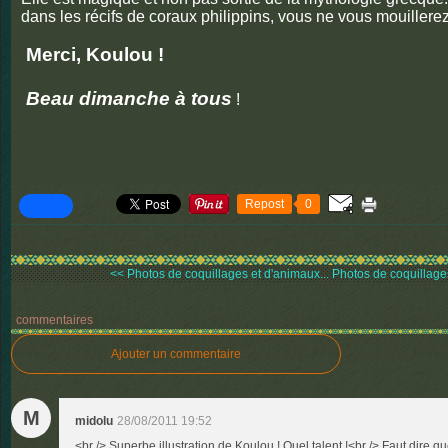
dans les récifs de coraux philippins, vous ne vous mouillere
Merci, Koulou !
Beau dimanche à tous
!
Repost
0
<< Photos de coquillages et d'animaux...
Photos de coquillages 
commentaires
Ajouter un commentaire
M
midolu
28/08/2011 19:52
<br /> Superbe illustration de Koulou ! Quel talent !<br /> Faut dire q