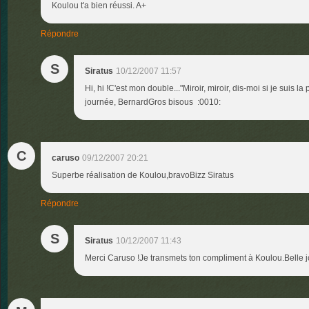
Koulou t'a bien réussi. A+
Répondre
S
Siratus
10/12/2007 11:57
Hi, hi !C'est mon double..."Miroir, miroir, dis-moi si je suis la
journée, BernardGros bisous :0010:
C
caruso
09/12/2007 20:21
Superbe réalisation de Koulou,bravoBizz Siratus
Répondre
S
Siratus
10/12/2007 11:43
Merci Caruso !Je transmets ton compliment à Koulou.Belle 