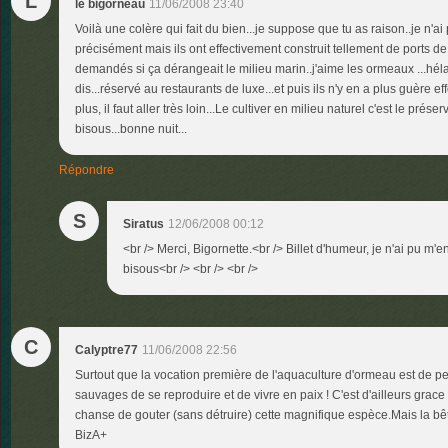
L
le bigorneau
11/06/2008 23:40
Voilà une colère qui fait du bien...je suppose que tu as raison..je n'ai
précisément mais ils ont effectivement construit tellement de ports de
demandés si ça dérangeait le milieu marin..j'aime les ormeaux ...hél
dis...réservé au restaurants de luxe...et puis ils n'y en a plus guère ef
plus, il faut aller très loin...Le cultiver en milieu naturel c'est le préser
bisous...bonne nuit...
Répondre
S
Siratus
12/06/2008 00:12
<br /> Merci, Bigornette.<br /> Billet d'humeur, je n'ai pu m
bisous<br /> <br /> <br />
C
Calyptre77
11/06/2008 22:56
Surtout que la vocation première de l'aquaculture d'ormeau est de 
sauvages de se reproduire et de vivre en paix ! C'est d'ailleurs grace 
chanse de gouter (sans détruire) cette magnifique espèce.Mais la bêt
BizA+