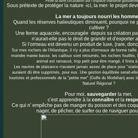
Finie la libre circulation sur l’espace maritime guissénie
Sous prétexte de protéger la nature -ici, la mer- le projet devr
La mer a toujours nourri les homm
Quand les réserves halieutiques diminuent, pourquoi ne pa
cultiver ?
Une ferme aquacole, encouragée depuis sa création par t
n'aurait-elle pas le droit de grandir et d'exporter
Si l'ormeau est devenu un produit de luxe, (rare, donc
Sur mes rochers de l'Atlantique, il n'y a plus d'ormeaux de bonne taille
moindre marée basse, les cailloux sont retournés, les rochers fouillés, 
animal est ramassé, trop petit pour être mangé, il finira à 
Les navires de plaisance n'avaient jamais assez de place pour "statio
auraient dû être supprimés, pour eux. Une gestion équilibrée serait-elle
touristes et professionnels de la "petite mer" (Golfe du Morbihan) avec l
Naturel Régional ?
Pour moi,
sauvegarder
la mer,
c'est apprendre à la
connaître
et la
respe
Ce qui n' empêche pas de manger du poisson et des coqui
nager, de pêcher, de surfer ou de naviguer pour 