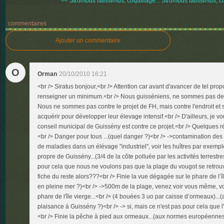
<< Strombus latissimus, coquillage...
Strombus latissimus, co
commentaires
Ajouter un commentaire
O
Orman
20/10/2010 16:21
<br /> Siratus bonjour,<br /> Attention car avant d'avancer de tel pro
renseigner un minimum.<br /> Nous guisséniens, ne sommes pas de "
Nous ne sommes pas contre le projet de FH, mais contre l'endroit et si
acquérir pour développer leur élevage intensif.<br /> D'ailleurs, je 
conseil municipal de Guissény est contre ce projet.<br /> Quelques r
<br /> Danger pour tous ...(quel danger ?)<br /> ->contamination des
de maladies dans un élévage "industriel", voir les huîtres par exempl
propre de Guissény...(3/4 de la côte polluée par les activités terrestres
pour cela que nous ne voulons pas que la plage du vougot se retrouve
fiche du reste alors???<br /> Finie la vue dégagée sur le phare de l’île 
en pleine mer ?)<br /> ->500m de la plage, venez voir vous même, v
phare de l'île vierge...<br /> (4 bouées 3 uo par caisse d’ormeaux).
plaisance à Guissény ?)<br /> -> si, mais ce n'est pas pour cela que l
<br /> Finie la pêche à pied aux ormeaux...(aux normes européennes 