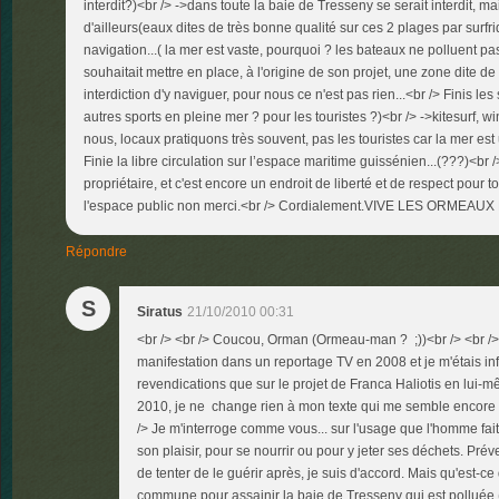
interdit?)<br /> ->dans toute la baie de Tresseny se serait interdit, m
d'ailleurs(eaux dites de très bonne qualité sur ces 2 plages par surfri
navigation...( la mer est vaste, pourquoi ? les bateaux ne polluent pa
souhaitait mettre en place, à l'origine de son projet, une zone dite d
interdiction d'y naviguer, pour nous ce n'est pas rien...<br /> Finis les
autres sports en pleine mer ? pour les touristes ?)<br /> ->kitesurf, w
nous, locaux pratiquons très souvent, pas les touristes car la mer est un
Finie la libre circulation sur l’espace maritime guissénien...(???)<br 
propriétaire, et c'est encore un endroit de liberté et de respect pour to
l'espace public non merci.<br /> Cordialement.VIVE LES ORMEAUX L
Répondre
S
Siratus
21/10/2010 00:31
<br /> <br /> Coucou, Orman (Ormeau-man ? ;))<br /> <br /> 
manifestation dans un reportage TV en 2008 et je m'étais inf
revendications que sur le projet de Franca Haliotis en lui-m
2010, je ne change rien à mon texte qui me semble encore d
/> Je m'interroge comme vous... sur l'usage que l'homme fait
son plaisir, pour se nourrir ou pour y jeter ses déchets. Pré
de tenter de le guérir après, je suis d'accord. Mais qu'est-ce 
commune pour assainir la baie de Tresseny qui est polluée (