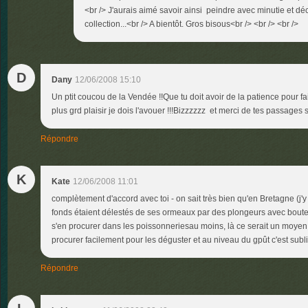
<br /> J'aurais aimé savoir ainsi peindre avec minutie et dé
collection...<br /> A bientôt. Gros bisous<br /> <br /> <br />
D
Dany
12/06/2008 15:10
Un ptit coucou de la Vendée !!Que tu doit avoir de la patience pour f
plus grd plaisir je dois l'avouer !!!Bizzzzzz et merci de tes passages 
Répondre
K
Kate
12/06/2008 11:01
complètement d'accord avec toi - on sait très bien qu'en Bretagne (j'
fonds étaient délestés de ses ormeaux par des plongeurs avec bouteill
s'en procurer dans les poissonneriesau moins, là ce serait un moyen
procurer facilement pour les déguster et au niveau du gpût c'est subl
Répondre