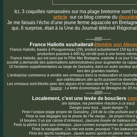
Ici, 3 coquilles ramassées sur ma plage bretonne sont l'
article
sur ce blog comme du
deuxiè
Je me faisais l'écho d'une jeune ferme aquacole en Bretag
qui, ô surprise, était à la Une du Journal télévisé Régional
------//////------
France Haliotis souhaiterait
étendre son éleva
France Haliotis, basée à Plouguerneau (29), produit actuellement 150 kg 
production passera à 400 kg cet été puis à une tonne mensu
France Haliotis, qui est suivi par le Pôle Mer Bretagne, exploite à ce jour 5 
société a demandé des autorisations administratives pour augmenter sa capaci
10 hectares supplémentaires au large de Guissény, dans un autre secteur qu
lors des grandes marées.
L'entreprise commence à vendre ses ormeaux dans la restauration et souhaiter
aux ostréiculteurs afin qu'ils puissent se diversifie
Les ormeaux sont élevés avec des algues et le laboratoire de France Haliotis as
Source
:
La lettre économique de Bretagne
du 30 m
------//////------
Localement, c'est une levée de boucliers
cont
(
en italique, ma première réaction à ce tract)
Danger pour tous ...(
quel danger ?)
Finie l’unique plage propre de Guissény...
(3/4 de la côte polluée par le
Finie la vue dégagée sur le phare de l’île vierge...
(le projet n'est-i
(4 bouées 3 uo par caisse d’ormeaux)...
(aucune bouée de bateaux de 
Finie la pêche à pied aux ormeaux...
(aux normes européennes de salubrité,
Finie la navigation...
(
la mer est vaste,
pourquoi ? les bateaux n
Finis les sports nautiques...
(quels autres sports en pleine mer ? po