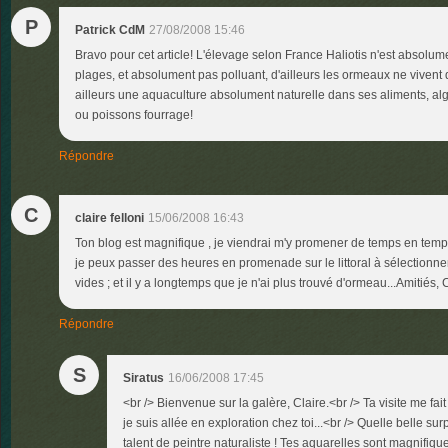
P
Patrick CdM
27/08/2008 15:46
Bravo pour cet article! L'élevage selon France Haliotis n'est absolu
plages, et absolument pas polluant, d'ailleurs les ormeaux ne vivent
ailleurs une aquaculture absolument naturelle dans ses aliments, alg
ou poissons fourrage!
Répondre
C
claire felloni
15/06/2008 16:43
Ton blog est magnifique , je viendrai m'y promener de temps en temp
je peux passer des heures en promenade sur le littoral à sélectionne
vides ; et il y a longtemps que je n'ai plus trouvé d'ormeau...Amitiés, 
Répondre
S
Siratus
16/06/2008 17:45
<br /> Bienvenue sur la galère, Claire.<br /> Ta visite me fait 
je suis allée en exploration chez toi...<br /> Quelle belle su
talent de peintre naturaliste ! Tes aquarelles sont magnifiques