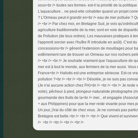
sous<br /> toutes ses formes- est-il la priorité de la politi
L'aquaculture... ne peut-elle cohabiter quand un projet comm
? L'Ormeau peut-il grandir en<br /> eau de mer polluée ? Q
/> <br /> Par chez moi, en Bretagne Sud, je vois qu'ostréicult
agriculture traditionnelle de la mer, sont en voie de disparit
de Pollution (de tous ordres). Les mauvaises pratiques à terre
l'apprenti sorcier avec l'huître R introduite en août). C'est d
concessions<br /> gênent l'extension de mouillages pour bat
extêmement rare de trouver un Ormeau sur nos rochers pelés,
/> <br /> <br /> Je souhaite vraiment que l'aquaculture de q
mer est à tout le monde, aux fermiers de la mer aussi. Vou
France<br /> Haliotis est une entreprise sérieuse. Est-ce vr
pollution ?<br /> <br /> <br /> Désolée, je ne suis pas conv
(Je n'ai aucune action chez FH)<br /> <br /> <br /> Je reste
voile), pêcheur à pied, plongeur-naturaliste photographe (mê
gourmande des fruits de la<br /> mer... et engagée (Assoc
+ aux Philippines) pour que la mer reste vivante pour mes pet
Un jour, j'irai du côté de chez vous. Je ne connais pas part
Bretagne est belle.<br /> <br /> <br /> Que vivent et surviven
/> <br /> <br /> <br /> <br />