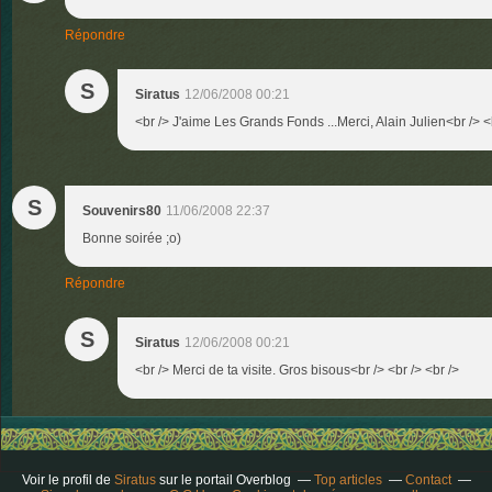
Répondre
S
Siratus
12/06/2008 00:21
<br /> J'aime Les Grands Fonds ...Merci, Alain Julien<br /> <b
S
Souvenirs80
11/06/2008 22:37
Bonne soirée ;o)
Répondre
S
Siratus
12/06/2008 00:21
<br /> Merci de ta visite. Gros bisous<br /> <br /> <br />
Voir le profil de
Siratus
sur le portail Overblog
Top articles
Contact