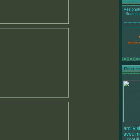
Mes photo
Seule la
-------------
-------------
un clic 
Post s
ami vis
avec 
mouille