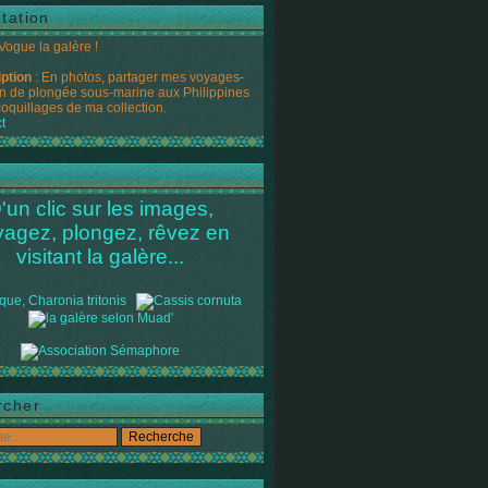
tation
 Vogue la galère !
iption
: En photos, partager mes voyages-
n de plongée sous-marine aux Philippines
coquillages de ma collection.
t
'un clic sur les images,
yagez, plongez, rêvez en
visitant la galère...
rcher