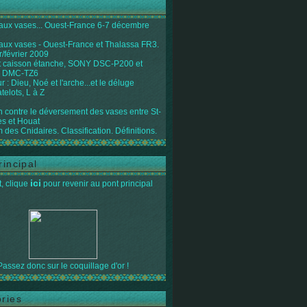
 aux vases... Ouest-France 6-7 décembre
 aux vases - Ouest-France et Thalassa FR3.
r/février 2009
 caisson étanche, SONY DSC-P200 et
 DMC-TZ6
 : Dieu, Noé et l'arche...et le déluge
telots, L à Z
on contre le déversement des vases entre St-
s et Houat
 des Cnidaires. Classification. Définitions.
rincipal
ici
, clique
pour revenir au pont principal
Passez donc sur le coquillage d'or !
ries