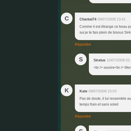
C
Chantal74
09/07/2008 23:41
Comme il est étrange ce beau pois
sur.je te fais plein de bisous S
Répondre
S
Siratus
10/07/2008 02
<br /> sourire<br /> Mer
K
Kate
09/07/2008 23:03
Pas de doute, il lui ressemble au
temps frais et sans soleil
Répondre