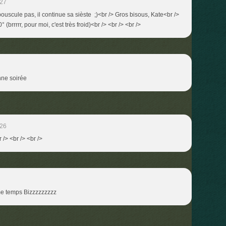
:27
bouscule pas, il continue sa sièste ;)<br /> Gros bisous, Kate<br />
 (brrrrr, pour moi, c'est très froid)<br /> <br /> <br />
nne soirée
:26
 /> <br /> <br />
me temps Bizzzzzzzzz