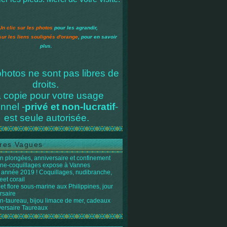
Un clic sur les photos
pour les agrandir,
sur les liens soulignés d'orange
, pour en savoir
plus.
hotos ne sont pas libres de
droits.
 copie pour votre usage
nnel -
privé et non-lucratif
-
est seule autorisée.
res Vagues
n plongées, anniversaire et confinement
ène-coquillages expose à Vannes
année 2019 ! Coquillages, nudibranche,
eet corail
et flore sous-marine aux Philippines, jour
rsaire
n-taureau, bijou limace de mer, cadeaux
versaire Taureaux