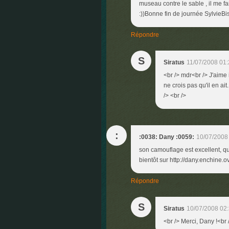
museau contre le sable , il me fa
:))Bonne fin de journée SylvieBi
Répondre
S
Siratus
11/07/2008 01
<br /> mdr<br /> J'aime 
ne crois pas qu'il en ait
/> <br />
:
:0038: Dany :0059:
10/07/2008
son camouflage est excellent, qu
bientôt sur http://dany.enchine.
Répondre
S
Siratus
10/07/2008 02
<br /> Merci, Dany !<br 