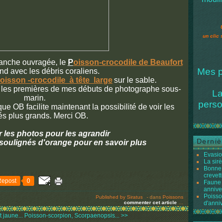
un clic 
blanche ouvragée, le
P
oisson-crocodile de Beaufort
Mes p
nd avec les débris coraliens.
oisson -crocodile à tête large
sur le sable.
r, les premières de mes débuts de photographe sous-
La
marin.
perso
e OB facilite maintenant la possibilité de voir les
és plus grands. Merci OB.
r les photos pour les agrandir
Derniè
 soulignés d'orange pour en savoir plus
Evasio
La sir
Bonne 
crevett
Repost
0
Faune 
annive
Poisso
Published by Siratus
-
dans
Poissons
commenter cet article
…
d'anni
t jaune...
Poisson-scorpion, Scorpaenopsis... >>