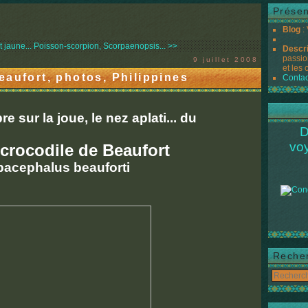
Présen
Blog
:
t jaune...
Poisson-scorpion, Scorpaenopsis... >>
Descr
passio
9 juillet 2008
et les 
eaufort, photos, Philippines
Contac
 sur la joue, le nez aplati... du
D
vo
crocodile de Beaufort
acephalus beauforti
Reche