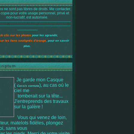
s ne sont pas libres de droits. Me contacter.
 copie pour votre usage personnel, privé et
non-lucratif, est autorisée.
-----------------------------------------------------------
-----------------------------------------------------------
-----------------
Un clic sur les photos
pour les agrandir,
sur les liens soulignés d'orange
, pour en savoir
plus.
criptum
Je garde mon Casque
(
), au cas où le
Cassis cornuta
ciel me
tomberait sur la tête
...
J'entreprends des travaux
sur la galère !
Vous qui venez de loin,
iteur, matelots fidèles, plongez
moi, sans vous
r les pieds. Merci de votre visite.