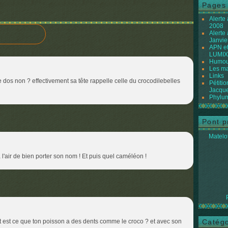
Pages
Alerte
2008
Alerte
Janvie
APN et
LUMIX
Humour
Les ma
Links
ns le dos non ? effectivement sa tête rappelle celle du crocodilebelles
Pétiti
Jacque
Phylum
Pont p
Matelot
Il a l'air de bien porter son nom ! Et puis quel caméléon !
t est ce que ton poisson a des dents comme le croco ? et avec son
Catégo