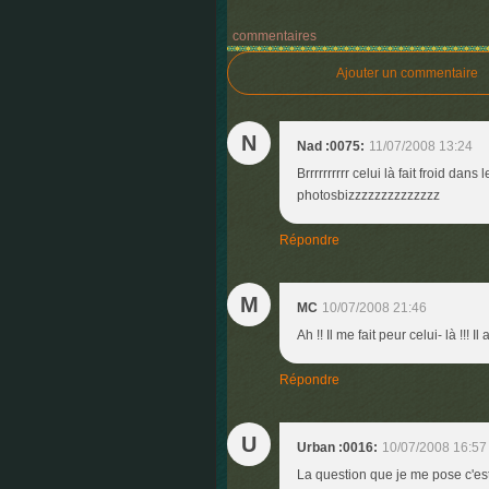
commentaires
Ajouter un commentaire
N
Nad :0075:
11/07/2008 13:24
Brrrrrrrrrr celui là fait froid da
photosbizzzzzzzzzzzzzz
Répondre
M
MC
10/07/2008 21:46
Ah !! Il me fait peur celui- là !!! 
Répondre
U
Urban :0016:
10/07/2008 16:57
La question que je me pose c'es