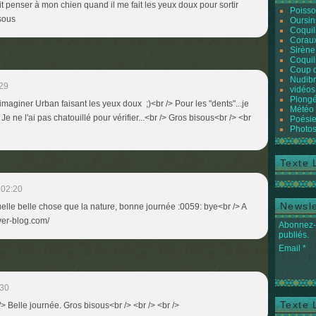
it penser à mon chien quand il me fait les yeux doux pour sortir
Poiss
sous
Oursin
Coquil
Coraux
Sirène
Coquil
Coup 
Nudibr
:29
vidéos
Plongé
imaginer Urban faisant les yeux doux ;)<br /> Pour les "dents"...je
Météo
. Je ne l'ai pas chatouillé pour vérifier...<br /> Gros bisous<br /> <br
Poésie
Photos
Texte 
 02:20
Newsle
elle belle chose que la nature, bonne journée :0059: bye<br /> A
over-blog.com/
Abonnez-v
publiés.
Email
:30
Texte 
/> Belle journée. Gros bisous<br /> <br /> <br />