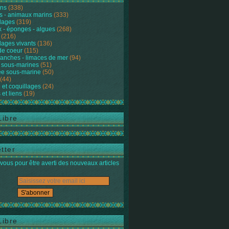
ons
(338)
s - animaux marins
(333)
lages
(319)
 - éponges - algues
(268)
(216)
lages vivants
(136)
de coeur
(115)
anches - limaces de mer
(94)
 sous-marines
(51)
e sous-marine
(50)
(44)
 et coquillages
(24)
 et liens
(19)
Libre
tter
ous pour être averti des nouveaux articles
Libre