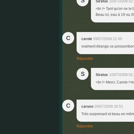
S
Siratus
10/07/2008 02
<br /> Tant qu'on ne le 
Beau ici, eau à 19 ou 20°
C
carole
09/07/2008 21:49
vraiment étrange ce poisson!bo
Répondre
S
Siratus
10/07/2008 02
<br /> Merci, Carole !<br
C
caruso
09/07/2008 20:51
Très surprenant et beau en mê
Répondre