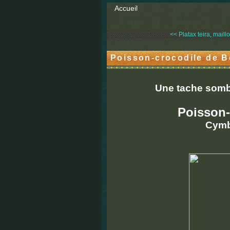
Accueil
<< Platax teira, maillo
Poisson-crocodile de B
Une tache sombre
Poisson-
Cymb