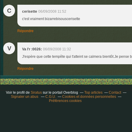
C
cerisette
06/09/2008 11:52
c'est vraiment bizarrebisouscerisette
Répondre
V
Va l'r :0026:
06/09/2008 11:32
J'espère que cette tempête qui t'atteint se calmera bientôt.Je pense 
Répondre
Voir le profil de
Siratus
sur le portail Overblog
Top articles
Contact
Signaler un abus
C.G.U.
Cookies et données personnelles
Préférences cookies