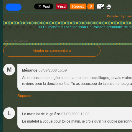
Repost
0
Published by Sira
<< L'Odyssée du petit poisson
Un Poisson-grenouille de Mo
commentaires
Ajouter un commentaire
M
Mésange
08/09/2008 15:59
Amoureuse de plongée sous-marine et de coquillages, je vais vraiment
reviens pour la deuxième fois. Tu as beaucoup de talent en photog
Répondre
L
Le matelot de la galère
07/09/2008 12:08
Le matelot a vogué pour toi ce matin, je crois qu'il n'a oublié personn