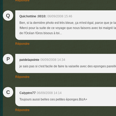
Répondre
Q
Quichottine :0010:
06/09/2008 15:46
Ben, si la dernière photo est très bleue, ça m'est égal, parce que je
!Merci pour la suite de ce voyage que nous faisons avec toi malgré 
de l'Océan !Gros bisous à toi...
Répondre
P
patdelapointe
06/09/2008 14:34
je sais pas si c'est facile de faire la vaiselle avec des eponges parei
Répondre
C
Calyptre77
06/09/2008 14:14
Toujours aussi belles ces petites éponges.BizA+
Répondre