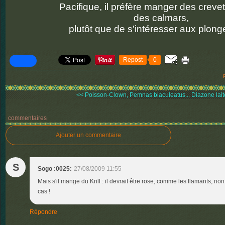
Pacifique, il préfère manger des crevette
des calmars,
plutôt que de s'intéresser aux plon
Repost
0
<< Poisson-Clown, Pemnas biaculeatus...
Diazone lai
commentaires
Ajouter un commentaire
S
Sogo :0025:
27/08/2009 11:55
Mais s'il mange du Krill : il devrait être rose, comme les flamants, no
cas !
Répondre