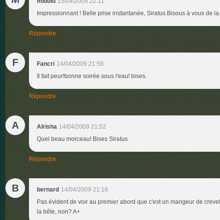
midolu
15/04/2009 22:11
Impressionnant ! Belle prise instantanée, Siratus.Bisous à vous de la 
Répondre
F
Fancri
14/04/2009 21:58
Il fait peur!bonne soirée sous l'eau! bises.
Répondre
A
Alrisha
14/04/2009 21:52
Quel beau morceau! Bises Siratus
Répondre
B
bernard
14/04/2009 21:18
Pas évident de voir au premier abord que c'est un mangeur de creve
la bête, non? A+