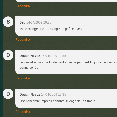
Répondre
S
Seb
14/04/2009 20:25
Ils ne mange que les plongeurs goût crevette
Répondre
D
Douar_Nevez
14/04/2009 19:35
Je vais être presque totalement absente pendant 15 jours. Je vais vo
bonne soirée.
Répondre
D
Douar_Nevez
14/04/2009 19:35
Une rencontre impressionnante !!! Magnifique Siratus.
Répondre