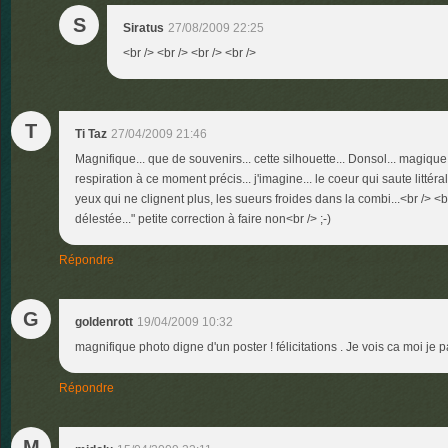
S
Siratus
27/08/2009 22:25
<br /> <br /> <br /> <br />
T
Ti Taz
27/04/2009 21:46
Magnifique... que de souvenirs... cette silhouette... Donsol... magiqu
respiration à ce moment précis... j'imagine... le coeur qui saute littéra
yeux qui ne clignent plus, les sueurs froides dans la combi...<br /> <br
délestée..." petite correction à faire non<br /> ;-)
Répondre
G
goldenrott
19/04/2009 10:32
magnifique photo digne d'un poster ! félicitations . Je vois ca moi je pa
Répondre
M