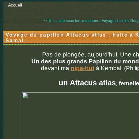
Accueil
<< Un cache-sexe fort, ma dame...
Voyage chez les Gorgo
Voyage du papillon Attacus atlas : halte à K
Samal
Pas de plongée, aujourd'hui. Une c
Un des plus grands Papillon du mon
devant ma
nipa-hut
à Kembali (Phili
un Attacus atlas
,
femell