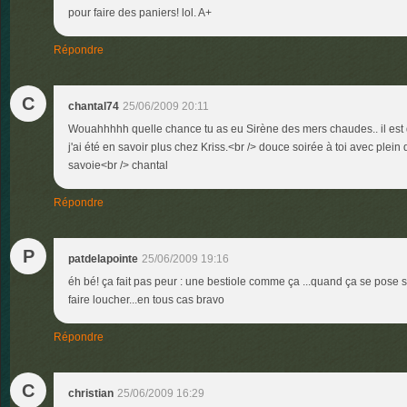
pour faire des paniers! lol. A+
Répondre
C
chantal74
25/06/2009 20:11
Wouahhhhh quelle chance tu as eu Sirène des mers chaudes.. il est d
j'ai été en savoir plus chez Kriss.<br /> douce soirée à toi avec plei
savoie<br /> chantal
Répondre
P
patdelapointe
25/06/2009 19:16
éh bé! ça fait pas peur : une bestiole comme ça ...quand ça se pose su
faire loucher...en tous cas bravo
Répondre
C
christian
25/06/2009 16:29