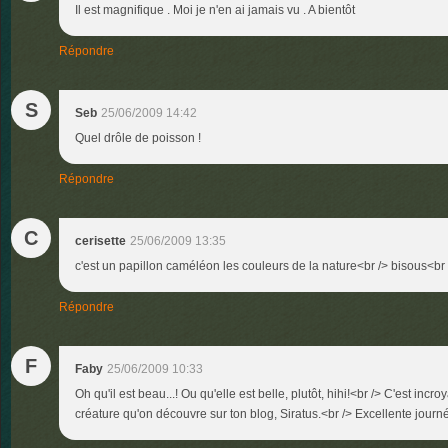
Il est magnifique . Moi je n'en ai jamais vu . A bientôt
Répondre
S
Seb
25/06/2009 14:42
Quel drôle de poisson !
Répondre
C
cerisette
25/06/2009 13:35
c'est un papillon caméléon les couleurs de la nature<br /> bisous<br 
Répondre
F
Faby
25/06/2009 10:33
Oh qu'il est beau...! Ou qu'elle est belle, plutôt, hihi!<br /> C'est inc
créature qu'on découvre sur ton blog, Siratus.<br /> Excellente jour