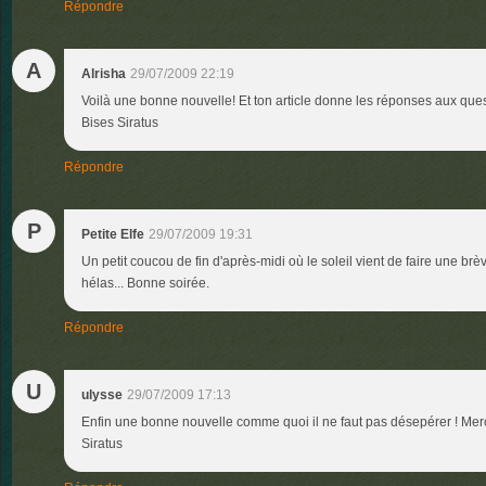
Répondre
A
Alrisha
29/07/2009 22:19
Voilà une bonne nouvelle! Et ton article donne les réponses aux ques
Bises Siratus
Répondre
P
Petite Elfe
29/07/2009 19:31
Un petit coucou de fin d'après-midi où le soleil vient de faire une br
hélas... Bonne soirée.
Répondre
U
ulysse
29/07/2009 17:13
Enfin une bonne nouvelle comme quoi il ne faut pas désepérer ! Merci
Siratus