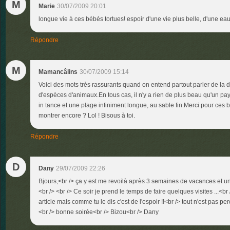
M
Marie
30/07/2009 20:01
longue vie à ces bébés tortues! espoir d'une vie plus belle, d'une ea
Répondre
M
Mamancâlins
30/07/2009 15:14
Voici des mots très rassurants quand on entend partout parler de la 
d'espèces d'animaux.En tous cas, il n'y a rien de plus beau qu'un p
in tance et une plage infiniment longue, au sable fin.Merci pour ces 
montrer encore ? Lol ! Bisous à toi.
Répondre
D
Dany
29/07/2009 22:26
Bjours,<br /> ça y est me revoilà après 3 semaines de vacances et u
<br /> <br /> Ce soir je prend le temps de faire quelques visites ...<b
article mais comme tu le dis c'est de l'espoir !!<br /> tout n'est pas 
<br /> bonne soirée<br /> Bizou<br /> Dany