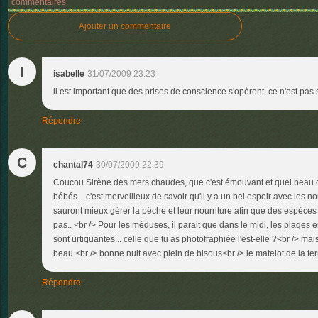
commentaires
Ajouter un commentaire
I
isabelle
31/07/2009 23:23
il est important que des prises de conscience s'opèrent, ce n'est pas
Répondre
C
chantal74
30/07/2009 22:39
Coucou Sirène des mers chaudes, que c'est émouvant et quel beau c
bébés... c'est merveilleux de savoir qu'il y a un bel espoir avec les n
sauront mieux gérer la pêche et leur nourriture afin que des espèces 
pas.. <br /> Pour les méduses, il parait que dans le midi, les plages 
sont urtiquantes... celle que tu as photofraphiée l'est-elle ?<br /> mai
beau.<br /> bonne nuit avec plein de bisous<br /> le matelot de la te
Répondre