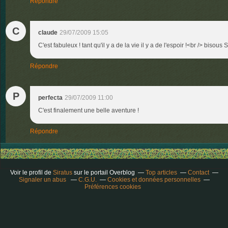
Répondre
C
claude
29/07/2009 15:05
C'est fabuleux ! tant qu'il y a de la vie il y a de l'espoir !<br /> bisous S
Répondre
P
perfecta
29/07/2009 11:00
C'est finalement une belle aventure !
Répondre
Voir le profil de
Siratus
sur le portail Overblog
Top articles
Contact
Signaler un abus
C.G.U.
Cookies et données personnelles
Préférences cookies