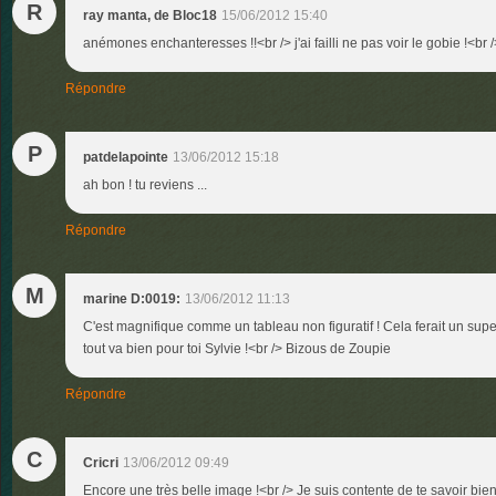
R
ray manta, de Bloc18
15/06/2012 15:40
anémones enchanteresses !!<br /> j'ai failli ne pas voir le gobie !<br />
Répondre
P
patdelapointe
13/06/2012 15:18
ah bon ! tu reviens ...
Répondre
M
marine D:0019:
13/06/2012 11:13
C'est magnifique comme un tableau non figuratif ! Cela ferait un supe
tout va bien pour toi Sylvie !<br /> Bizous de Zoupie
Répondre
C
Cricri
13/06/2012 09:49
Encore une très belle image !<br /> Je suis contente de te savoir bient