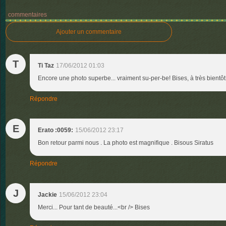
commentaires
Ajouter un commentaire
T
Ti Taz
17/06/2012 01:03
Encore une photo superbe... vraiment su-per-be! Bises, à très bientôt
Répondre
E
Erato :0059:
15/06/2012 23:17
Bon retour parmi nous . La photo est magnifique . Bisous Siratus
Répondre
J
Jackie
15/06/2012 23:04
Merci... Pour tant de beauté...<br /> Bises