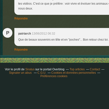
tes vidéos. C'est ce que je préfère : voir vivre et évoluer les animau
nous deux.
Répondre
P
patriarch
13/06/2012 06:32
Que de beaux souvenirs en tête et en "poches"... Bon retour chez toi.
Répondre
Voir le profil de
Siratus
sur le portail Overblog
Top articles
Contact
Signaler un abus
C.G.U.
Cookies et données personnelles
Préférences cookies