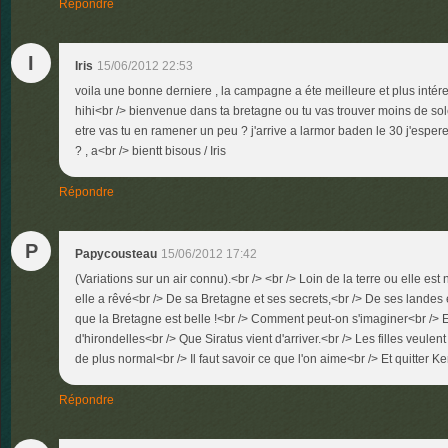
Répondre
I
Iris
15/06/2012 22:53
voila une bonne derniere , la campagne a éte meilleure et plus intéres
hihi<br /> bienvenue dans ta bretagne ou tu vas trouver moins de sol
etre vas tu en ramener un peu ? j'arrive a larmor baden le 30 j'espere 
? , a<br /> bientt bisous / Iris
Répondre
P
Papycousteau
15/06/2012 17:42
(Variations sur un air connu).<br /> <br /> Loin de la terre ou elle e
elle a rêvé<br /> De sa Bretagne et ses secrets,<br /> De ses landes et
que la Bretagne est belle !<br /> Comment peut-on s'imaginer<br /> 
d'hirondelles<br /> Que Siratus vient d'arriver.<br /> Les filles veulent a
de plus normal<br /> Il faut savoir ce que l'on aime<br /> Et quitter
Répondre