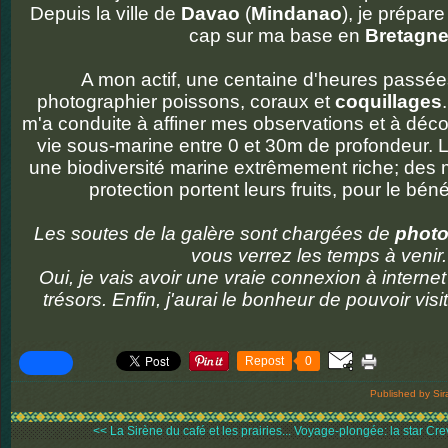
Depuis la ville de
Davao
(
Mindanao
), je prépar
cap sur ma base en
Bretagn
A mon actif, une centaine d'heures passée
photographier poissons, coraux et
coquillages
m'a conduite à affiner mes observations et à décou
vie sous-marine entre 0 et 30m de profondeur. L
une biodiversité marine extrêmement riche; des
protection portent leurs fruits, pour le bén
Les soutes de la galère sont chargées de
phot
vous verrez les temps à venir
Oui, je vais avoir une vraie connexion à interne
trésors. Enfin, j'aurai le bonheur de pouvoir visi
Repost
0
Published by Sir
<< La Sirène du café et les prairies...
Voyage-plongée: la star Crev