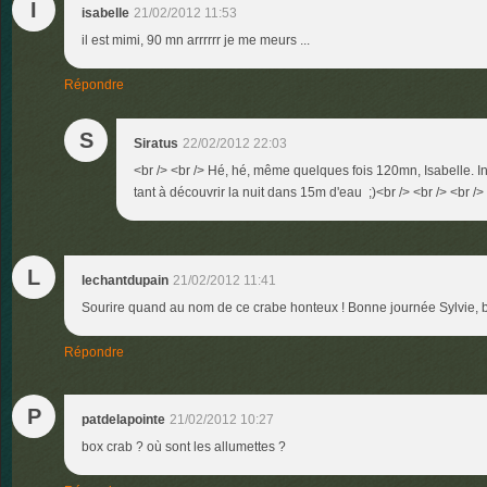
I
isabelle
21/02/2012 11:53
il est mimi, 90 mn arrrrrr je me meurs ...
Répondre
S
Siratus
22/02/2012 22:03
<br /> <br /> Hé, hé, même quelques fois 120mn, Isabelle. Inut
tant à découvrir la nuit dans 15m d'eau ;)<br /> <br /> <br />
L
lechantdupain
21/02/2012 11:41
Sourire quand au nom de ce crabe honteux ! Bonne journée Sylvie, 
Répondre
P
patdelapointe
21/02/2012 10:27
box crab ? où sont les allumettes ?