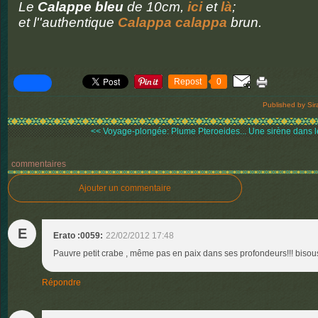
Le
Calappe bleu
de 10cm,
ici
et
là
;
et l''authentique
Calappa calappa
brun.
Repost
0
Published by Sir
<< Voyage-plongée: Plume Pteroeides...
Une sirène dans le 
commentaires
Ajouter un commentaire
E
Erato :0059:
22/02/2012 17:48
Pauvre petit crabe , même pas en paix dans ses profondeurs!!! bisou
Répondre