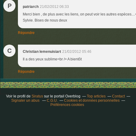
P
patriarch
21/02/2012 06:33
Merci bien , de plus avec les liens, on peut voir les autres espèces....
Sylvie. Bises de nous deux
Répondre
C
Christian lemenuisiart
21/02/2012 05:46
Il a des yeux sublime<br /> A bientôt
Répondre
Voir le profil de
Siratus
sur le portail Overblog
Top articles
Contact
Signaler un abus
C.G.U.
Cookies et données personnelles
Préférences cookies