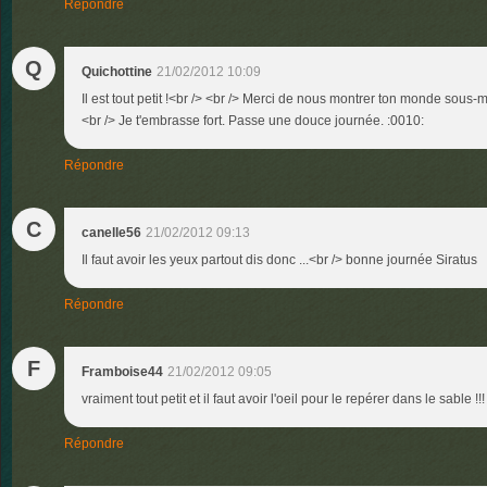
Répondre
Q
Quichottine
21/02/2012 10:09
Il est tout petit !<br /> <br /> Merci de nous montrer ton monde sous-m
<br /> Je t'embrasse fort. Passe une douce journée. :0010:
Répondre
C
canelle56
21/02/2012 09:13
Il faut avoir les yeux partout dis donc ...<br /> bonne journée Siratus
Répondre
F
Framboise44
21/02/2012 09:05
vraiment tout petit et il faut avoir l'oeil pour le repérer dans le sable !!!
Répondre