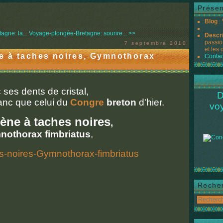
Présen
Blog
:
gne: la...
Voyage-plongée-Bretagne: sourire... >>
Descr
passio
7 septembre 2010
et les 
e à taches noires, Gymnothorax
Contac
 ses dents de cristal,
D
ranc que celui du
Congre
breton
d'hier.
vo
ne à taches noires
,
othorax fimbriatus
,
Reche