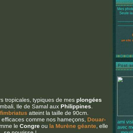
Mes photo
Seule la
-------------
-------------
un clic 
Post s
rs tropicales, typiques de mes
plongées
mbali, Ile de Samal aux
Philippines
.
fimbriatus
atteint la taille de 90cm.
nt efficaces comme nos hameçons,
Douar-
ami vis
comme le
Congre
ou
la Murène géante
, elle
avec 
se nourisse !
mouille