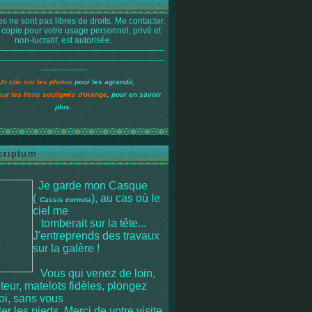
s ne sont pas libres de droits. Me contacter.
 copie pour votre usage personnel, privé et
non-lucratif, est autorisée.
-----------------------------------------------------------
-----------------------------------------------------------
-----------------
Un clic sur les photos
pour les agrandir,
sur les liens soulignés d'orange
, pour en savoir
plus.
criptum
Je garde mon Casque
(
), au cas où le
Cassis cornuta
ciel me
tomberait sur la tête
...
J'entreprends des travaux
sur la galère !
Vous qui venez de loin,
iteur, matelots fidèles, plongez
moi, sans vous
r les pieds. Merci de votre visite.