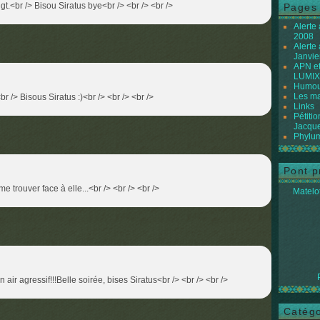
gt.<br /> Bisou Siratus bye<br /> <br /> <br />
Pages
Alerte
2008
Alerte
Janvie
APN et
LUMIX
Humour
Les ma
r /> Bisous Siratus :)<br /> <br /> <br />
Links
Pétiti
Jacque
Phylum
Pont p
e trouver face à elle...<br /> <br /> <br />
Matelot
n air agressif!!!Belle soirée, bises Siratus<br /> <br /> <br />
Catégo