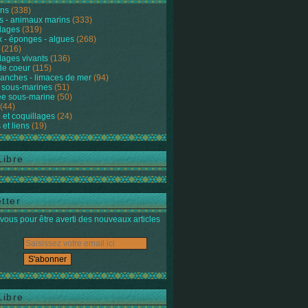
ons
(338)
s - animaux marins
(333)
lages
(319)
 - éponges - algues
(268)
(216)
lages vivants
(136)
de coeur
(115)
anches - limaces de mer
(94)
 sous-marines
(51)
e sous-marine
(50)
(44)
 et coquillages
(24)
 et liens
(19)
Libre
tter
ous pour être averti des nouveaux articles
Libre