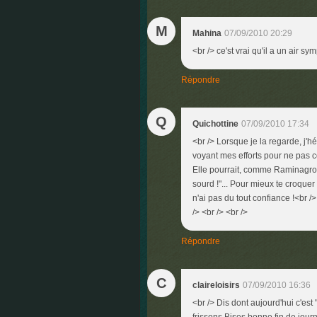
M
Mahina
07/09/2010 20:29
<br /> ce'st vrai qu'il a un air sy
Répondre
Q
Quichottine
07/09/2010 17:34
<br /> Lorsque je la regarde, j'h
voyant mes efforts pour ne pas cou
Elle pourrait, comme Raminagrobi
sourd !"... Pour mieux te croquer
n'ai pas du tout confiance !<br /
/> <br /> <br />
Répondre
C
claireloisirs
07/09/2010 16:36
<br /> Dis dont aujourd'hui c'est