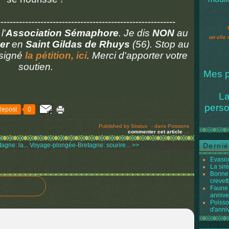
----------------------------------------------------------
l'
Association Sémaphore
. Je dis
NON
au
un clic 
er
en
Saint Gildas de Rhuys
(56). Stop au
i signé
la pétition, ici
. Merci d'apporter votre
soutien.
Mes p
La
perso
Repost
0
Published by Siratus
-
dans
Poissons
commenter cet article
…
gne: la...
Voyage-plongée-Bretagne: sourire... >>
Derniè
Evasio
La sir
Bonne 
crevett
Faune 
annive
Poisso
d'anni