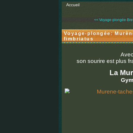
Accueil
<< Voyage-plongée-Breta
Voyage-plongée: Murèn
fimbriatus
Avec
son sourire est plus f
La Murè
Gymn