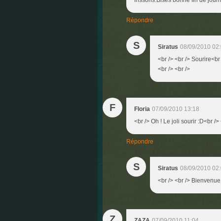
frissons.Bises bonne fin de journ
Répondre
S
Siratus
08/09/2010 02
<br /> <br /> Sourire<br 
<br /> <br />
F
Floria
07/09/2010 13:18
<br /> Oh ! Le joli sourir :D<br />
Répondre
S
Siratus
08/09/2010 02
<br /> <br /> Bienvenue 
Z
ZAZA
07/09/2010 11:04