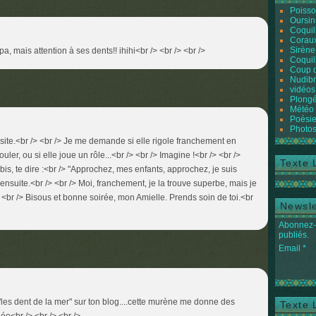
Poiss
Oursin
Coquil
Coraux
Sirène
mpa, mais attention à ses dents!! ihihi<br /> <br /> <br />
Coquil
Coup 
Nudibr
vidéos
Plongé
Météo
Poésie
Photos
ésite.<br /> <br /> Je me demande si elle rigole franchement en
ler, ou si elle joue un rôle...<br /> <br /> Imagine !<br /> <br />
Texte 
s, te dire :<br /> "Approchez, mes enfants, approchez, je suis
 ensuite.<br /> <br /> Moi, franchement, je la trouve superbe, mais je
> <br /> Bisous et bonne soirée, mon Amielle. Prends soin de toi.<br
Newsle
Abonnez-v
publiés.
Email
 "les dent de la mer" sur ton blog....cette murène me donne des
Texte 