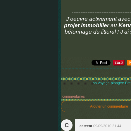
---------------------------------
J'oeuvre activement avec 
projet immobilier
au
Kerv
bétonnage du littoral ! J'a
<< Voyage-plongée-Breta
commentaires
Ajouter un commentaire
C
catcent
09/09/2010 21:44