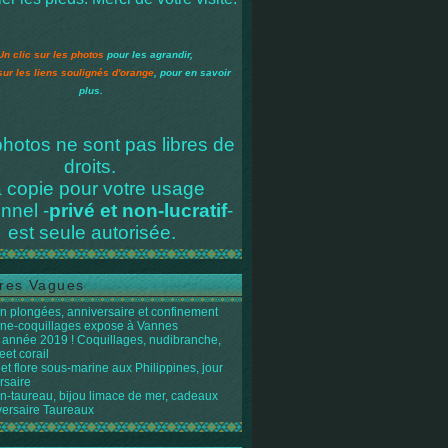
Un clic sur les photos
pour les agrandir,
sur les liens soulignés d'orange
, pour en savoir
plus.
hotos ne sont pas libres de
droits.
 copie pour votre usage
nnel -
privé et non-lucratif
-
est seule autorisée.
res Vagues
n plongées, anniversaire et confinement
ène-coquillages expose à Vannes
année 2019 ! Coquillages, nudibranche,
eet corail
et flore sous-marine aux Philippines, jour
rsaire
n-taureau, bijou limace de mer, cadeaux
versaire Taureaux