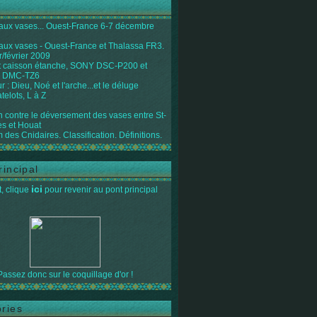
 aux vases... Ouest-France 6-7 décembre
 aux vases - Ouest-France et Thalassa FR3.
r/février 2009
 caisson étanche, SONY DSC-P200 et
 DMC-TZ6
 : Dieu, Noé et l'arche...et le déluge
telots, L à Z
on contre le déversement des vases entre St-
s et Houat
 des Cnidaires. Classification. Définitions.
rincipal
ici
, clique
pour revenir au pont principal
Passez donc sur le coquillage d'or !
ries