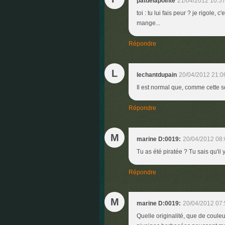
patdelapointe
21/04/2012 10:5
toi : tu lui fais peur ? je rigole,
mange...
Répondre
L
lechantdupain
20/04/2012 21:0
Il est normal que, comme cette s
Répondre
M
marine D:0019:
20/04/2012 08:
Tu as été piratée ? Tu sais qu'il 
Répondre
M
marine D:0019:
20/04/2012 07:
Quelle originalité, que de coule