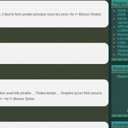
Pages
Alerte
il faut le faire pirater presque sous tes yeux.<br /> Bisous Siratus
2008
Alerte
Janvie
APN et
LUMIX
Humour
Les ma
Links
Pétiti
Jacque
Phylum
Pont p
Matelot
ion avait été piratée ... Tristes temps ... J'espère qu'un frein pourra
 /> <br /> Bisous Sylvie.
Catégo