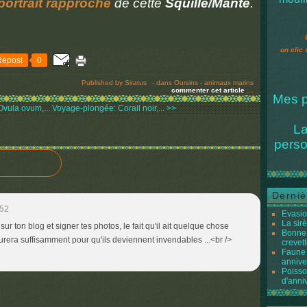
portrait rapproché
de cette
Squille/Mante
.
un clic 
Repost
0
Published by Siratus
-
dans
Oursins - animaux marins
commenter cet article
…
Mes p
vula ovum,...
Voyage-plongée: Corail noir,... >>
La
perso
Derniè
:52
Evasio
La sir
ur ton blog et signer tes photos, le fait qu'il ait quelque chose
Bonne 
aturera suffisamment pour qu'ils deviennent invendables ...<br />
crevett
Faune 
annive
Poisso
d'anni