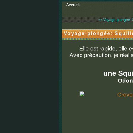
Accueil
<< Voyage-plongée: O
Voyage-plongée: Squille
Elle est rapide, elle 
Avec précaution, je réal
une Squi
Odont