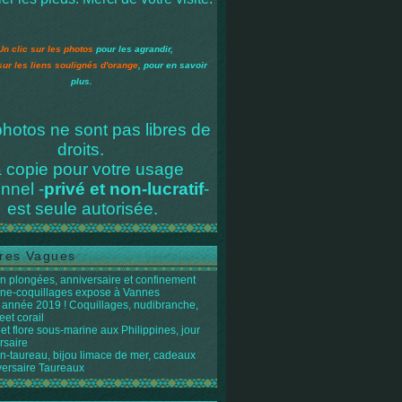
Un clic sur les photos
pour les agrandir,
sur les liens soulignés d'orange
, pour en savoir
plus.
hotos ne sont pas libres de
droits.
 copie pour votre usage
nnel -
privé et non-lucratif
-
est seule autorisée.
res Vagues
n plongées, anniversaire et confinement
ène-coquillages expose à Vannes
année 2019 ! Coquillages, nudibranche,
eet corail
et flore sous-marine aux Philippines, jour
rsaire
n-taureau, bijou limace de mer, cadeaux
versaire Taureaux