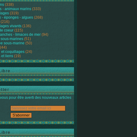
ons
(338)
s - animaux marins
(333)
lages
(319)
 - éponges - algues
(268)
(216)
lages vivants
(136)
de coeur
(115)
anches - limaces de mer
(94)
 sous-marines
(51)
e sous-marine
(50)
(44)
 et coquillages
(24)
 et liens
(19)
Libre
tter
ous pour être averti des nouveaux articles
Libre