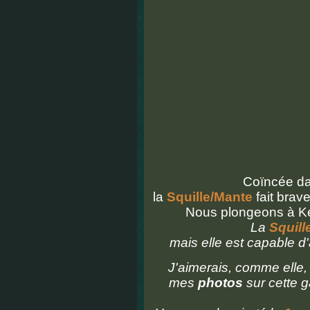
Coïncée dan
la
Squille/Mante
fait brav
Nous plongeons à Ke
La
Squill
mais elle est capable d
J'aimerais, comme elle,
mes
photos
sur cette g