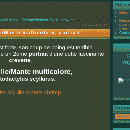
Présen
Blog
:
vula ovum,...
Voyage-plongée: Corail noir,... >>
Descr
passio
19 avril 2012
et les 
/Mante multicolore, portrait
Contac
est forte, son coup de poing est terrible.
ise un 2ème
portrait
d'une cette fascinante
D
crevette
,
vo
lle/Mante multicolore
,
odactylus scyllarus.
Reche