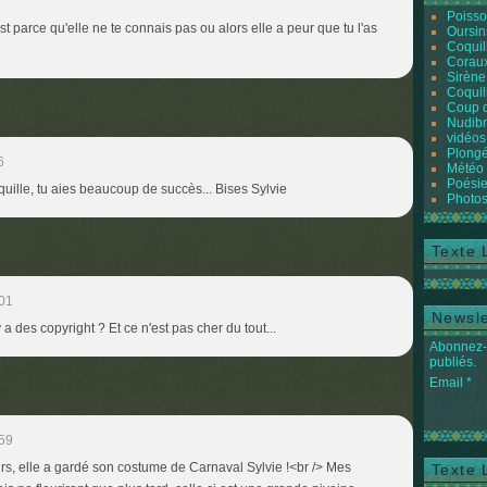
7
Poiss
 c'est parce qu'elle ne te connais pas ou alors elle a peur que tu l'as
Oursin
Coquil
Coraux
Sirène
Coquil
Coup 
Nudibr
vidéos
Plongé
6
Météo
Poésie
quille, tu aies beaucoup de succès... Bises Sylvie
Photos
Texte 
01
Newsle
y a des copyright ? Et ce n'est pas cher du tout...
Abonnez-v
publiés.
Email
59
urs, elle a gardé son costume de Carnaval Sylvie !<br /> Mes
Texte 