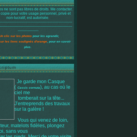
s ne sont pas libres de droits. Me contacter.
 copie pour votre usage personnel, privé et
non-lucratif, est autorisée.
-----------------------------------------------------------
-----------------------------------------------------------
-----------------
Un clic sur les photos
pour les agrandir,
sur les liens soulignés d'orange
, pour en savoir
plus.
criptum
Je garde mon Casque
(
), au cas où le
Cassis cornuta
ciel me
tomberait sur la tête
...
J'entreprends des travaux
sur la galère !
Vous qui venez de loin,
iteur, matelots fidèles, plongez
moi, sans vous
r les pieds. Merci de votre visite.