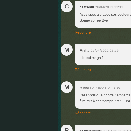
C
catcentll
28/04/2012 22:32
Asez spéciale avec ses couleurs, 
Bonne soirée Bye
Répondre
M
Mniha
25/04/2012 13:59
elle est magnifique !!!
Répondre
M
midolu
21/04/2012 13:35
J'ai appris que " notre " embarcat
être mis à ces " emprunts " ...<br
Répondre
P