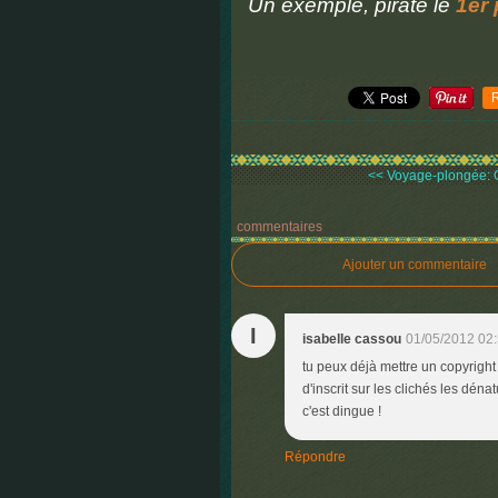
Un exemple, piraté le
1er 
<< Voyage-plongée: O
commentaires
Ajouter un commentaire
I
isabelle cassou
01/05/2012 02
tu peux déjà mettre un copyright s
d'inscrit sur les clichés les dén
c'est dingue !
Répondre