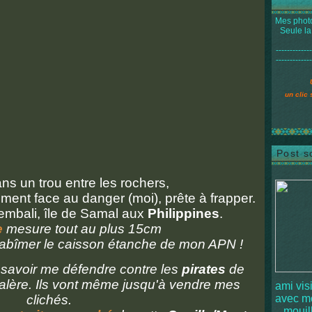
Mes photo
Seule la
-------------
-------------
un clic 
Post s
s un trou entre les rochers,
ement face au danger (moi), prête à frapper.
mbali, île de Samal aux
Philippines
.
e
mesure tout au plus 15cm
'abîmer le caisson étanche de mon APN !
 savoir me défendre contre les
pirates
de
alère. Ils vont même jusqu'à vendre mes
ami vis
clichés.
avec 
mouille