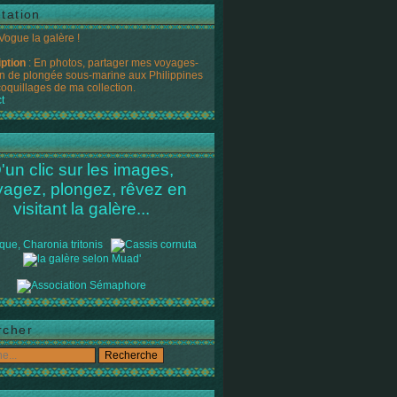
tation
 Vogue la galère !
iption
: En photos, partager mes voyages-
n de plongée sous-marine aux Philippines
coquillages de ma collection.
t
'un clic sur les images,
yagez, plongez, rêvez en
visitant la galère...
rcher