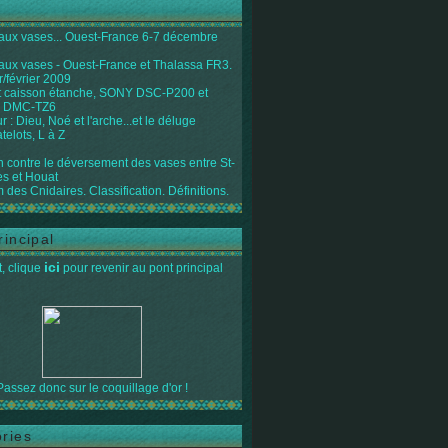
 aux vases... Ouest-France 6-7 décembre
 aux vases - Ouest-France et Thalassa FR3.
r/février 2009
 caisson étanche, SONY DSC-P200 et
 DMC-TZ6
 : Dieu, Noé et l'arche...et le déluge
telots, L à Z
on contre le déversement des vases entre St-
s et Houat
 des Cnidaires. Classification. Définitions.
rincipal
ici
, clique
pour revenir au pont principal
Passez donc sur le coquillage d'or !
ries