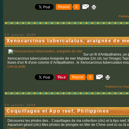
Repost
0
Publish
25 janvier 2008
Xenocarcinus tuberculatus, araignée de m
Sur un fil d'Antipathaires, u
Xenocarcinus tuberculatus Araignée de mer Majidae (Un clic sur l'image) Tapi 
lisses d'un fil d'une colonie d' Antipathaires , le Xenocarcinus tuberculatus ess
Lire la suite
Repost
0
Published by Sira
25 janvier 2008
Coquillages et Apo reef, Philippines
Découvrez les photos des... Coquillages de ma collection (clic) et à Apo reef,
Aquarium géant (clic) Mes photos de plongée en Mer de Chine sont ici ou là et
Lire la suite