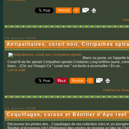
Repost
0
Publ
24 janvier 2008
Antipathaires, corail noir, Cirripathes spira
Blanc ou jaune, on l'appelle bi
Corail fil-de-fer spiralé Cirripathes spiralis Cnidaires Long tortillon jaune, co
blanc... (Clic sur l'image) Ce " corail noir " est facile à reconnaître ! En un...
Lire la suite
Repost
0
Published by Sirat
24 janvier 2008
Coquillages, coraux et Bénitier d'Apo reef
Découvrez les photos des... Coquillages de ma collection (clic) et, en plongée
Bénitier et Acropores (clic) Philippines Mes photos de plongée en Mer de Chine 