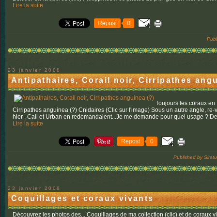
Lire la suite
Repost
0
Publ
23 janvier 2008
Antipathaires, Corail noir, Cirripathes ang
Toujours les coraux en 
Cirripathes anguinea (?) Cnidaires (Clic sur l'image) Sous un autre angle, re-voi
hier . Cali et Urban en redemandaient...Je me demande pour quel usage ? Dep
Lire la suite
Repost
0
Published by Sirat
23 janvier 2008
Coquillages et coraux vivants
Découvrez les photos des... Coquillages de ma collection (clic) et de coraux vi