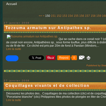
Accueil
100
110
120
130
140
<<
<
150
151
152
153
154
155
156
157
158
159
16
27 janvier 2008
Tozeuma armatum sur Antipathes sp.
Qui se cache dans ce corail noir ? (clic
de corail noir encore, Antipathères sp., sous forme touffue, plus difficile à dis
ou de fil-de-fer . Ce cliché est pris par 20m de fond à Pandan (Mindoro,...
Lire la suite
Repost
0
Published by Sira
27 janvier 2008
Coquillages vivants et de collection
Découvrez les photos des... Coquillages de ma collection (clic) et de coquilla
"Porcelaine blanche" (clic) Philippines Mes photos de plongée en Mer de Chine 
Lire la suite