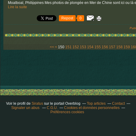
Moalboal, Philippines Mes photos de plongée en Mer de Chine sont ici ou là et
Lire la suite
Repost
0
Publ
100
110
120
130
140
<<
<
150
151
152
153
154
155
156
157
158
159
16
Voir le profil de
Siratus
sur le portail Overblog
Top articles
Contact
Signaler un abus
C.G.U.
Cookies et données personnelles
Préférences cookies