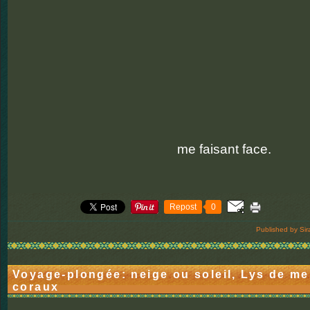
me faisant face.
Repost
0
Published by Sir
Voyage-plongée: neige ou soleil, Lys de m
coraux