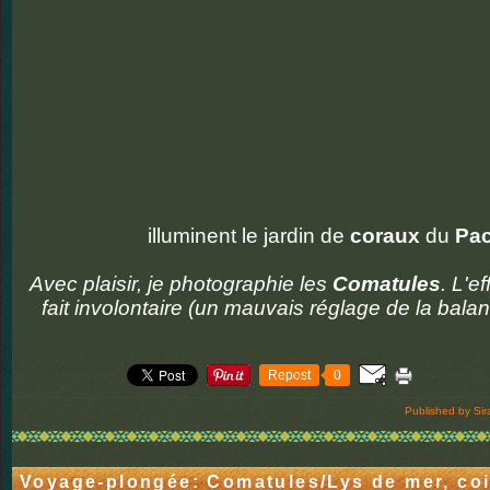
illuminent le jardin de
coraux
du
Pac
Avec plaisir, je photographie les
Comatules
. L'e
fait involontaire (un mauvais réglage de la bal
Repost
0
Published by Sir
Voyage-plongée: Comatules/Lys de mer, coi