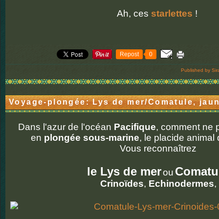
Ah, ces
starlettes
!
Repost
0
Published by Sir
Voyage-plongée: Lys de mer/Comatule, jaun
Dans l'azur de l'océan
Pacifique
, comment ne 
en
plongée sous-marine
, le placide animal q
Vous reconnaîtrez
le Lys de mer
Comatu
ou
Crinoïdes
,
Echinodermes
,