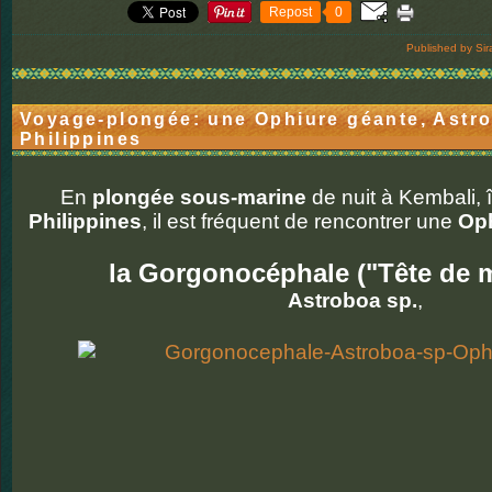
Repost
0
Published by Sir
Voyage-plongée: une Ophiure géante, Astro
Philippines
En
plongée sous-marine
de nuit à Kembali, 
Philippines
, il est fréquent de rencontrer une
Op
la Gorgonocéphale ("Tête de 
Astroboa sp.
,