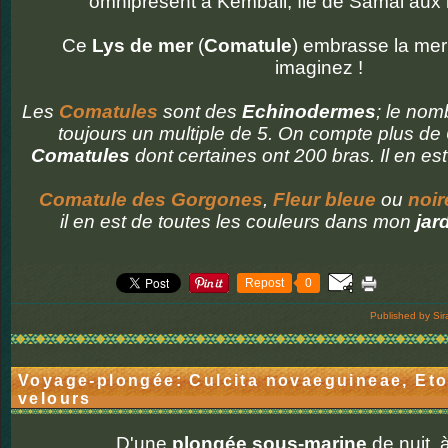
omniprésent à Kembali, île de Samal aux
Ce
Lys de mer
(
Comatule
) embrasse la mer
imaginez !
Les
Comatules
sont des
Echinodermes
; le nom
toujours un multiple de 5. On compte plus d
Comatules
dont certaines ont 200 bras. Il en e
Comatule des Gorgones
,
Fleur bleue
ou
noir
il en est de toutes les couleurs dans mon
jar
Repost
0
Published by Sir
Voyage-plongée: Culcita novaeguineae, Eto
velours
D'une
plongée sous-marine
de nuit, 