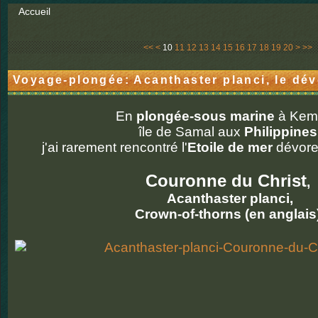
Accueil
30
<<
<
10
11
12
13
14
15
16
17
18
19
20
>
>>
Voyage-plongée: Acanthaster planci, le dév
En
plongée-sous marine
à Kemb
île de Samal aux
Philippines
j'ai rarement rencontré l'
Etoile de mer
dévoreu
Couronne du Christ
,
Acanthaster planci,
Crown-of-thorns (en anglais