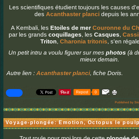
Les scientifiques étudient toujours les causes d'
des
Acanthaster planci
depuis les an
A Kembali, les
Etoiles de mer
Couronne du Ch
par les grands
coquillages
, les
Casques
,
Cassi
Triton
,
Charonia tritonis
, s'en régal
Un petit intru a voulu figurer sur mes
photos
(à dr
mieux demain.
Autre lien :
Acanthaster planci
, fiche Doris.
Repost
0
Published by Sir
Voyage-plongée: Emotion, Octopus le poul
Tout roule pour moi lors de cette
plongée de 