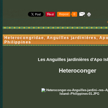
Repost
0
Heterocongridae, Anguilles jardinières, Apo
Philippines
Les Anguilles jardinières d'Apo I
Heteroconger