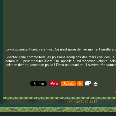
La voici, arrivant droit vers moi...Ce n'est qu'au dernier moment qu'elle a 
Spectaculaire comme tous les poissons-scorpions des mers chaudes, le Pt
commun. Il peut mesurer 35cm. On l'appelle aussi rascasse volante, poiss
poisson-démon, rascasse-poule ! Dans un aquarium, il s'avère très vorace
Repost
0
10
20
<<
<
30
31
32
33
34