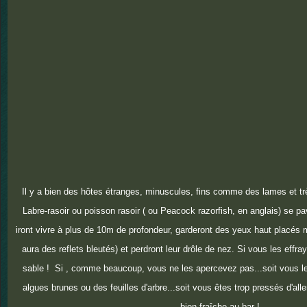
Il y a bien des hôtes étranges, minuscules, fins comme des lames et trè
Labre-rasoir ou poisson rasoir ( ou Peacock razorfish, en anglais) se pav
iront vivre à plus de 10m de profondeur, garderont des yeux haut placés m
aura des reflets bleutés) et perdront leur drôle de nez. Si vous les effra
sable ! Si , comme beaucoup, vous ne les apercevez pas...soit vous 
algues brunes ou des feuilles d'arbre...soit vous êtes trop pressés d'all
bien fraîche au bar !