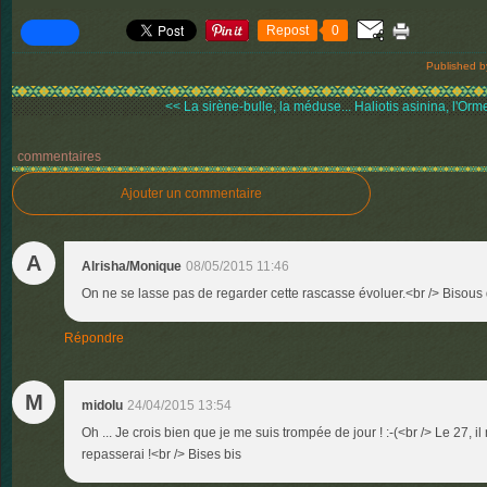
Repost
0
Published b
<< La sirène-bulle, la méduse...
Haliotis asinina, l'Orm
commentaires
Ajouter un commentaire
A
Alrisha/Monique
08/05/2015 11:46
On ne se lasse pas de regarder cette rascasse évoluer.<br /> Bisous d
Répondre
M
midolu
24/04/2015 13:54
Oh ... Je crois bien que je me suis trompée de jour ! :-(<br /> Le 27, il
repasserai !<br /> Bises bis