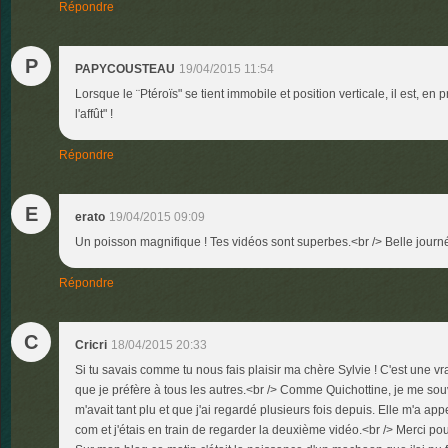
Répondre
P
PAPYCOUSTEAU
19/04/2015 11:54
Lorsque le ¨Ptéroïs" se tient immobile et position verticale, il est, en
l'affût" !
Répondre
E
erato
19/04/2015 09:09
Un poisson magnifique ! Tes vidéos sont superbes.<br /> Belle journé
Répondre
C
Cricri
18/04/2015 20:33
Si tu savais comme tu nous fais plaisir ma chère Sylvie ! C'est une vr
que je préfère à tous les autres.<br /> Comme Quichottine, je me sou
m'avait tant plu et que j'ai regardé plusieurs fois depuis. Elle m'a app
com et j'étais en train de regarder la deuxième vidéo.<br /> Merci pour