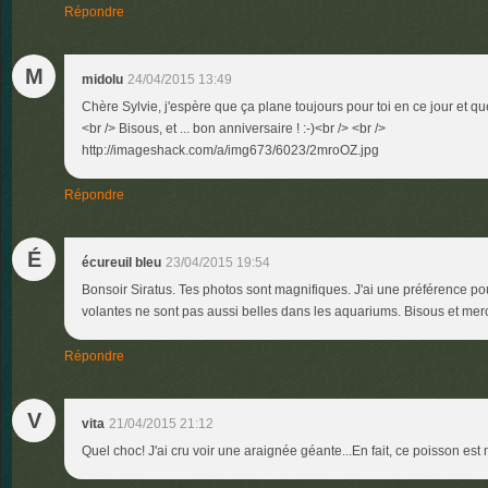
Répondre
M
midolu
24/04/2015 13:49
Chère Sylvie, j'espère que ça plane toujours pour toi en ce jour et q
<br /> Bisous, et ... bon anniversaire ! :-)<br /> <br />
http://imageshack.com/a/img673/6023/2mroOZ.jpg
Répondre
É
écureuil bleu
23/04/2015 19:54
Bonsoir Siratus. Tes photos sont magnifiques. J'ai une préférence po
volantes ne sont pas aussi belles dans les aquariums. Bisous et mer
Répondre
V
vita
21/04/2015 21:12
Quel choc! J'ai cru voir une araignée géante...En fait, ce poisson est