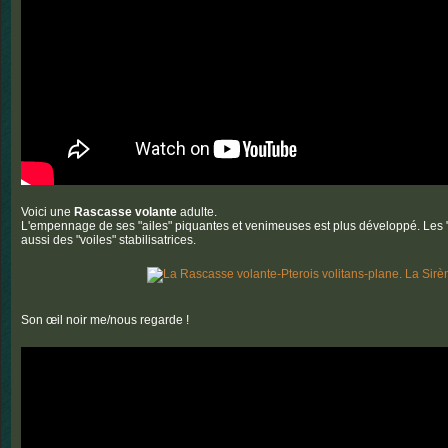
Voici une
Rascasse volante
adulte.
L'empennage de ses "ailes" piquantes et venimeuses est plus développé. Les "
aussi des "voiles" stabilisatrices.
Son œil noir me/nous regarde !