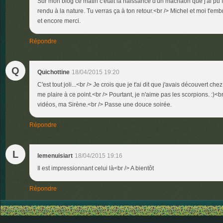
Sur mon blog ce matin c'était la naissance d'un machaon que j'ai pu f
rendu à la nature. Tu verras ça à ton retour.<br /> Michel et moi t'embr
et encore merci.
Répondre
Q
Quichottine
18/04/2015 19:20
C'est tout joli...<br /> Je crois que je t'ai dit que j'avais découvert ch
me plaire à ce point.<br /> Pourtant, je n'aime pas les scorpions. :)<b
vidéos, ma Sirène.<br /> Passe une douce soirée.
Répondre
L
lemenuisiart
18/04/2015 19:16
Il est impressionnant celui là<br /> A bientôt
Répondre