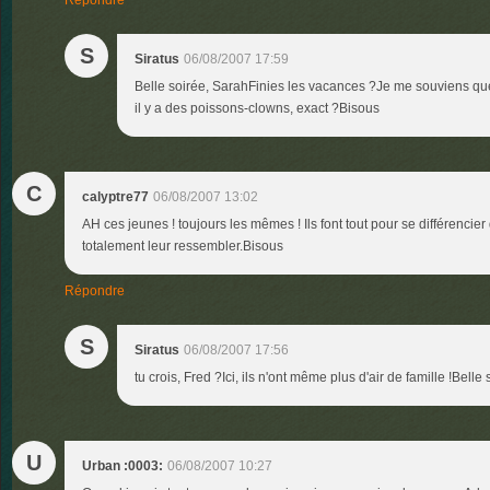
Répondre
S
Siratus
06/08/2007 17:59
Belle soirée, SarahFinies les vacances ?Je me souviens q
il y a des poissons-clowns, exact ?Bisous
C
calyptre77
06/08/2007 13:02
AH ces jeunes ! toujours les mêmes ! Ils font tout pour se différencier
totalement leur ressembler.Bisous
Répondre
S
Siratus
06/08/2007 17:56
tu crois, Fred ?Ici, ils n'ont même plus d'air de famille !Bell
U
Urban :0003:
06/08/2007 10:27