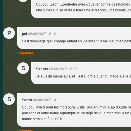
Coucou, Zeph !...peut-être avez-vous rencontré des homard
être super !On se verra à terre une autre fois.Gros bisous, pe
P
pol
06/08/2007 18:10
c'est dommage qu'il change autant en viellissant, il me plait bien peti
Répondre
S
Siratus
06/08/2007 18:22
Je suis du même avis, et il est si drôle quand il nage !Belle 
S
Sarah
06/08/2007 14:11
Coucou!!merci pour tes mots ;-)j'ai visité l'aquarium du Cap d'Agde
poissons et autre faune aquatiqueJe t'ai déjà dis que mon mari à u
bonne semaine à toi:0010: