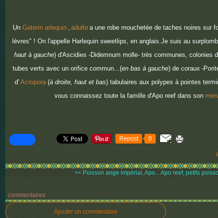
Un
Gaterin arlequin
adulte
a une robe mouchetée de taches noires sur fo
,
lèvres" ! On l'appelle Harlequin sweetlips, en anglais.Je suis au surplomb d
haut à gauche
) d'Ascidies -Didemnum molle- très communes, colonies d
tubes verts avec un orifice commun...(
en bas à gauche
) de coraux
-Porit
d'
Acropora
(
à droite, haut et bas
) tabulaires aux polypes à pointes term
vous connaissez toute la famille d'Apo reef dans son
merv
Repost
0
<< Poisson ange impérial, Apo...
Apo reef, petits poisso
commentaires
Ajouter un commentaire