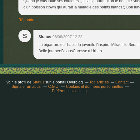
Quand je vois toute ses couleurs , je sais pourquoi on le nomme Arleq
d'un poisson clown qui aurait la maladie des points blancs :) Bon lu
Répondre
S
Siratus
06/08/2007 12:28
La bigarrure de l'habit du juvénile t'inspire, Mikaël !lolSer
Belle journéeBisousCaresse à Urban
Voir le profil de
Siratus
sur le portail Overblog
Top articles
Contact
Signaler un abus
C.G.U.
Cookies et données personnelles
Préférences cookies