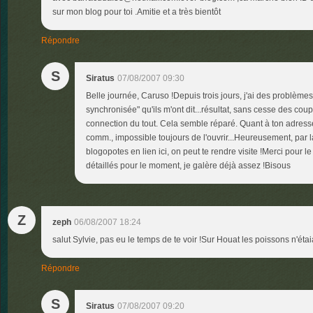
sur mon blog pour toi .Amitie et a très bientôt
Répondre
S
Siratus
07/08/2007 09:30
Belle journée, Caruso !Depuis trois jours, j'ai des problèmes
synchronisée" qu'ils m'ont dit...résultat, sans cesse des co
connection du tout. Cela semble réparé. Quant à ton adresse,
comm., impossible toujours de l'ouvrir...Heureusement, pa
blogopotes en lien ici, on peut te rendre visite !Merci pour le
détaillés pour le moment, je galère déjà assez !Bisous
Z
zeph
06/08/2007 18:24
salut Sylvie, pas eu le temps de te voir !Sur Houat les poissons n'éta
Répondre
S
Siratus
07/08/2007 09:20