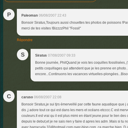
P
Paleoman
06/08/2007 22:43
Bonsoir Siratus,Toujours aussi chouettes tes photos de poissons !Pas
merci de tes visites !BizzzzPhil "Fossil"
Répondre
S
Siratus
07/08/2007 09:33
Bonne journée, PhilQuand je vois tes coquilles fossilisées, j
petits coquillages qui attendent que je les prenne en photo.
encore...Continuons les vacances virtuelles-plongées...Bis
C
caruso
06/08/2007 22:08
Bonsoir Siratus,je sui tjrs émerveillé par cette faune aquatique que j
dis ,j adore tout ce qui est dans les mers et océans etcccc.C est mer
couleurs.Il est vrai qu il est plus mimi en étant jeune.pour le lien des
depuis le debut,et je ne sais rien y faire d apres les adm .Mais si tu no
avec barracuda.33@hotmail.com.over-blog.com ,ca marche bien .D ail