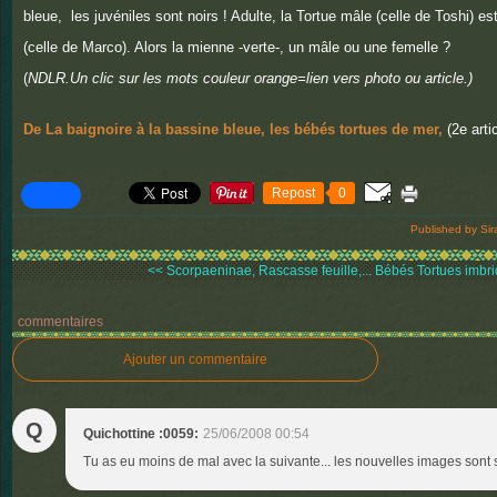
bleue, les juvéniles sont noirs ! Adulte, la Tortue mâle (celle de Toshi) est
(celle de Marco). Alors la mienne -verte-, un mâle ou une femelle ?
(
NDLR.Un clic sur les mots couleur orange=lien vers photo ou article.)
De La baignoire à la bassine bleue, les bébés tortues de mer,
(2e artic
Repost
0
Published by Sir
<< Scorpaeninae, Rascasse feuille,...
Bébés Tortues imbri
commentaires
Ajouter un commentaire
Q
Quichottine :0059:
25/06/2008 00:54
Tu as eu moins de mal avec la suivante... les nouvelles images sont 