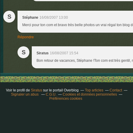
S
Stéphane
16/08/2007 13:00
Merci pour ton com et bravo très belle photos un vrai régal ton blog d
Répondre
S
Siratus
16/08/2007 15:54
Bon retour de vacances, Stéphane !Ton com est très gentil, 
Voir le profil de
Siratus
sur le portail Overblog
Top articles
Contact
Signaler un abus
C.G.U.
Cookies et données personnelles
Préférences cookies