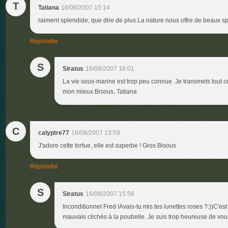
T
Tatiana
16/08/2007 15:14
raiment splendide, que dire de plus.La nature nous offre de beaux s
Répondre
S
Siratus
16/08/2007 16:01
La vie sous-marine est trop peu connue. Je transmets tout ce 
mon mieux.Bisous, Tatiana
C
calyptre77
16/08/2007 13:59
J'adore cette tortue, elle est superbe ! Gros Bisous
Répondre
S
Siratus
16/08/2007 15:56
Inconditionnel Fred !Avais-tu mis tes lunettes roses ?:))C'est 
mauvais clichés à la poubelle. Je suis trop heureuse de vo