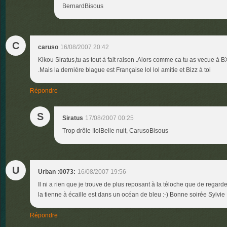
BernardBisous
C
caruso
16/08/2007 20:42
Kikou Siratus,tu as tout à fait raison .Alors comme ca tu as vecue à 
.Mais la derniére blague est Française lol lol amitie et Bizz à toi
Répondre
S
Siratus
17/08/2007 00:25
Trop drôle !lolBelle nuit, CarusoBisous
U
Urban :0073:
16/08/2007 19:56
Il ni a rien que je trouve de plus reposant à la téloche que de regarde
la tienne à écaille est dans un océan de bleu :-) Bonne soirée Sylvie
Répondre