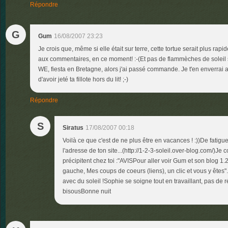
Répondre
G
Gum
16/08/2007 23:23
Je crois que, même si elle était sur terre, cette tortue serait plus r
aux commentaires, en ce moment! :-(Et pas de flammèches de soleil 
WE, fiesta en Bretagne, alors j'ai passé commande. Je t'en enverrai a
d'avoir jeté ta fillote hors du lit! ;-)
Répondre
S
Siratus
17/08/2007 00:18
Voilà ce que c'est de ne plus être en vacances ! :))De fatig
l'adresse de ton site...(http://1-2-3-soleil.over-blog.com/)Je
précipitent chez toi :"AVISPour aller voir Gum et son blog 1.2
gauche, Mes coups de coeurs (liens), un clic et vous y ête
avec du soleil !Sophie se soigne tout en travaillant, pas de 
bisousBonne nuit