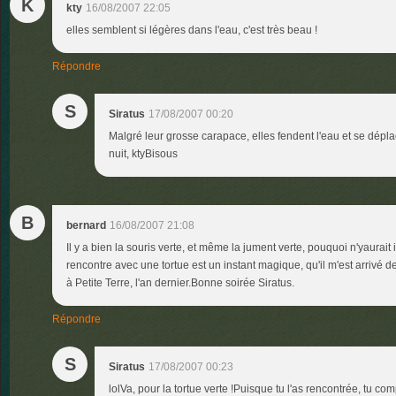
K
kty
16/08/2007 22:05
elles semblent si légères dans l'eau, c'est très beau !
Répondre
S
Siratus
17/08/2007 00:20
Malgré leur grosse carapace, elles fendent l'eau et se dépla
nuit, ktyBisous
B
bernard
16/08/2007 21:08
Il y a bien la souris verte, et même la jument verte, pouquoi n'yaurait il
rencontre avec une tortue est un instant magique, qu'il m'est arrivé 
à Petite Terre, l'an dernier.Bonne soirée Siratus.
Répondre
S
Siratus
17/08/2007 00:23
lolVa, pour la tortue verte !Puisque tu l'as rencontrée, tu co