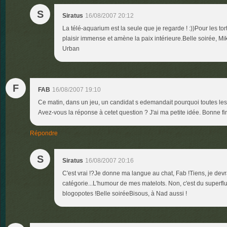
S
Siratus
16/08/2007 20:12
La télé-aquarium est la seule que je regarde ! :))Pour les to
plaisir immense et amène la paix intérieure.Belle soirée, 
Urban
F
FAB
16/08/2007 19:10
Ce matin, dans un jeu, un candidat s edemandait pourquoi toutes les 
Avez-vous la réponse à cetet question ? J'ai ma petite idée. Bonne fi
Répondre
S
Siratus
16/08/2007 20:16
C'est vrai !?Je donne ma langue au chat, Fab !Tiens, je dev
catégorie...L'humour de mes matelots. Non, c'est du superflu, 
blogopotes !Belle soiréeBisous, à Nad aussi !