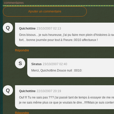
commentaires
Ajouter un commentaire
Q
Quichottine
23/10/2007 02:13
Gros bisous... je suis heureuse, j'ai pu faire mon plein d'histoires à r
fort... bonne journée pour tout à l'heure.:0010 affectueux !
Répondre
S
Siratus
23/10/2007 02:40
Merci, Quichottine.Douce nuit :0010:
Q
Quichottine
22/10/2007 20:19
Ouf !!! Tu ne sais pas ??? j'ai passé tant de temps à essayer de me r
je ne sais même plus ce que je voulais te dire...!!!!!Mais je suis content
Répondre