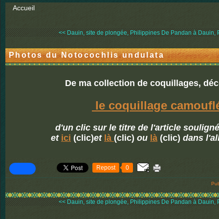
Accueil
<< Dauin, site de plongée, Philippines
De Pandan à Dauin, P
Photos du Notocochlis undulata
De ma collection de coquillages, dé
le coquillage camoufl
d'un clic sur le titre de l'article soulig
et
ici
(clic)
et
là
(clic)
ou
là
(clic)
dans l'a
Repost
0
Pub
<< Dauin, site de plongée, Philippines
De Pandan à Dauin, P