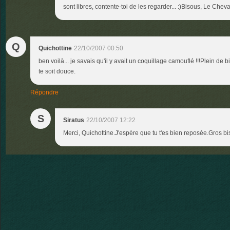
sont libres, contente-toi de les regarder... :)Bisous, Le Chev
Q
Quichottine
22/10/2007 00:50
ben voilà... je savais qu'il y avait un coquillage camouflé !!!Plein de b
te soit douce.
Répondre
S
Siratus
22/10/2007 12:22
Merci, Quichottine.J'espère que tu t'es bien reposée.Gros b