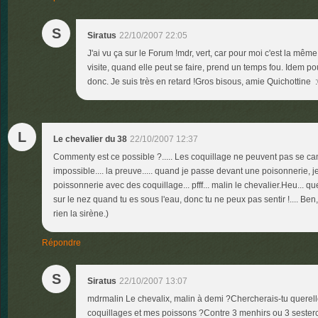
S
Siratus
22/10/2007 22:05
J'ai vu ça sur le Forum !mdr, vert, car pour moi c'est la mê
visite, quand elle peut se faire, prend un temps fou. Idem 
donc. Je suis très en retard !Gros bisous, amie Quichottine 
L
Le chevalier du 38
22/10/2007 12:37
Commenty est ce possible ?..... Les coquillage ne peuvent pas se ca
impossible.... la preuve..... quand je passe devant une poisonnerie, 
poissonnerie avec des coquillage... pfff... malin le chevalier.Heu... qu
sur le nez quand tu es sous l'eau, donc tu ne peux pas sentir !.... Ben,
rien la sirène.)
Répondre
S
Siratus
22/10/2007 13:07
mdrmalin Le chevalix, malin à demi ?Chercherais-tu querelle
coquillages et mes poissons ?Contre 3 menhirs ou 3 sesterce