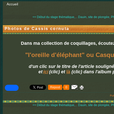
Accueil
<< Début du stage thématique,...
Dauin, site de plongée, P
Photos de Cassis cornuta
Dans ma collection de coquillages, écoute
"l'oreille d'éléphant" ou Casq
d'un clic sur le titre de l'article soulig
et
ici
(clic) et
là
(clic) dans l'album
Repost
0
Pub
<< Début du stage thématique,...
Dauin, site de plongée, P