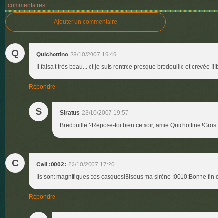
commentaires
Ajouter un commentaire
Q
Quichottine
23/10/2007 19:49
Il faisait très beau... et je suis rentrée presque bredouille et crevée !!
Répondre
S
Siratus
23/10/2007 19:57
Bredouille ?Repose-toi bien ce soir, amie Quichottine !Gros
C
Cali :0002:
23/10/2007 17:20
Ils sont magnifiques ces casques!Bisous ma sirène :0010:Bonne fin 
Répondre