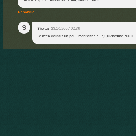
Répondre
S
Siratus
23/10/2007 02:39
Je m'en doutais un peu...mdrBonne nuit, Quichottine :0010: