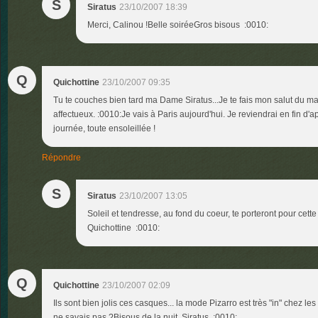
S
Siratus
23/10/2007 18:39
Merci, Calinou !Belle soiréeGros bisous :0010:
Q
Quichottine
23/10/2007 09:35
Tu te couches bien tard ma Dame Siratus...Je te fais mon salut du mat
affectueux. :0010:Je vais à Paris aujourd'hui. Je reviendrai en fin d'
journée, toute ensoleillée !
Répondre
S
Siratus
23/10/2007 13:05
Soleil et tendresse, au fond du coeur, te porteront pour cette
Quichottine :0010:
Q
Quichottine
23/10/2007 02:09
Ils sont bien jolis ces casques... la mode Pizarro est très "in" chez les
ne savais pas ?Bisous de la nuit, Siratus. :0010: