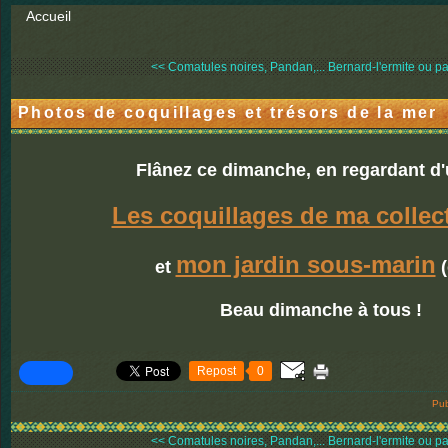
Accueil
<< Comatules noires, Pandan,...
Bernard-l'ermite ou p
Photos de coquillages et trésors de la mer
Flânez ce dimanche, en regardant d'u
Les coquillages de ma collec
mon jardin sous-marin
et
(
Beau dimanche à tous !
Repost
0
Pub
<< Comatules noires, Pandan,...
Bernard-l'ermite ou p