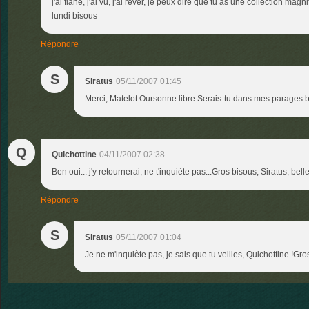
j'ai flané, j'ai vu, j'ai rêver, je peux dire que tu as une collection ma
lundi bisous
Répondre
S
Siratus
05/11/2007 01:45
Merci, Matelot Oursonne libre.Serais-tu dans mes parages 
Q
Quichottine
04/11/2007 02:38
Ben oui... j'y retournerai, ne t'inquiète pas...Gros bisous, Siratus, belle 
Répondre
S
Siratus
05/11/2007 01:04
Je ne m'inquiète pas, je sais que tu veilles, Quichottine !Gr