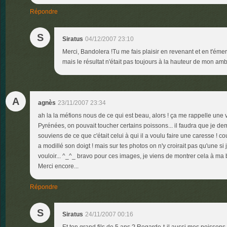
Répondre
S
Siratus
04/12/2007 23:10
Merci, Bandolera !Tu me fais plaisir en revenant et en t'éme
mais le résultat n'était pas toujours à la hauteur de mon amb
A
agnès
23/11/2007 23:34
ah la la méfions nous de ce qui est beau, alors ! ça me rappelle une
Pyrénées, on pouvait toucher certains poissons... il faudra que je de
souviens de ce que c'était celui à qui il a voulu faire une caresse ! coui
a modillé son doigt ! mais sur tes photos on n'y croirait pas qu'une s
vouloir... ^_^_ bravo pour ces images, je viens de montrer cela à ma b
Merci encore...
Répondre
S
Siratus
24/11/2007 00:16