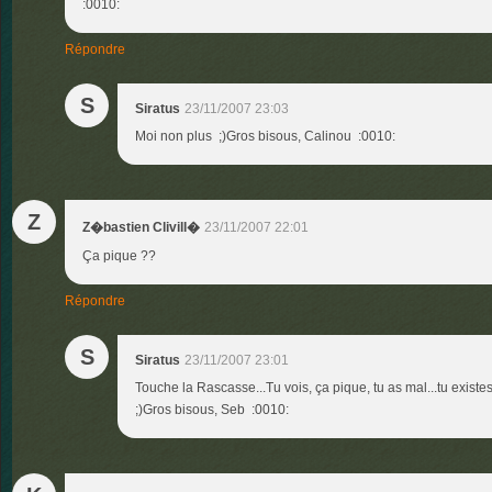
:0010:
Répondre
S
Siratus
23/11/2007 23:03
Moi non plus ;)Gros bisous, Calinou :0010:
Z
23/11/2007 22:01
Z�bastien Clivill�
Ça pique ??
Répondre
S
Siratus
23/11/2007 23:01
Touche la Rascasse...Tu vois, ça pique, tu as mal...tu existe
;)Gros bisous, Seb :0010: