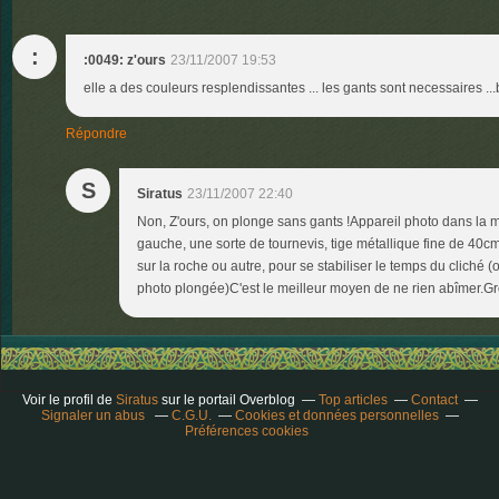
:
:0049: z'ours
23/11/2007 19:53
elle a des couleurs resplendissantes ... les gants sont necessaires ..
Répondre
S
Siratus
23/11/2007 22:40
Non, Z'ours, on plonge sans gants !Appareil photo dans la 
gauche, une sorte de tournevis, tige métallique fine de 40c
sur la roche ou autre, pour se stabiliser le temps du cliché (o
photo plongée)C'est le meilleur moyen de ne rien abîmer.G
Voir le profil de
Siratus
sur le portail Overblog
Top articles
Contact
Signaler un abus
C.G.U.
Cookies et données personnelles
Préférences cookies