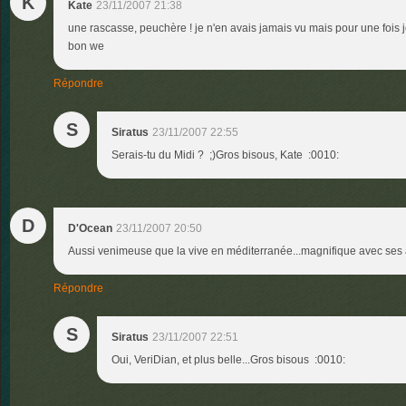
K
Kate
23/11/2007 21:38
une rascasse, peuchère ! je n'en avais jamais vu mais pour une fois j
bon we
Répondre
S
Siratus
23/11/2007 22:55
Serais-tu du Midi ? ;)Gros bisous, Kate :0010:
D
D'Ocean
23/11/2007 20:50
Aussi venimeuse que la vive en méditerranée...magnifique avec ses 
Répondre
S
Siratus
23/11/2007 22:51
Oui, VeriDian, et plus belle...Gros bisous :0010: