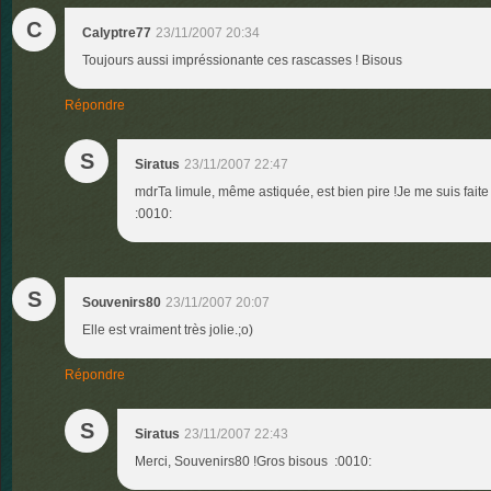
C
Calyptre77
23/11/2007 20:34
Toujours aussi impréssionante ces rascasses ! Bisous
Répondre
S
Siratus
23/11/2007 22:47
mdrTa limule, même astiquée, est bien pire !Je me suis faite
:0010:
S
Souvenirs80
23/11/2007 20:07
Elle est vraiment très jolie.;o)
Répondre
S
Siratus
23/11/2007 22:43
Merci, Souvenirs80 !Gros bisous :0010: