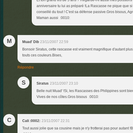
Et ton grand fils de 5 ans ? Regarde-t-il aussi mes poissons 
anniversaire tu lui as préparé !La Rascasse ne pique que si t
conseillé du tout ! C'est sa défense passive.Gros bisous, A
Maman aussi :0010:
M
Muad' Dib
23/11/2007 22:59
Bonsoir Siratus, cette rascasse est vraiment magnifique d'autant plus
touts ces couleurs.Bises,
Répondre
S
Siratus
23/11/2007 23:10
Belle nuit Muad' !Si, les Rascasses des Philippines sont bi
Vives de nos côtes.Gros bisous :0010:
C
Cali :0002:
23/11/2007 22:31
Tout aussi jolie que sa cousine mais je n'y frotterai pas pour autant