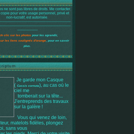
s ne sont pas libres de droits. Me contacter.
 copie pour votre usage personnel, privé et
non-lucratif, est autorisée.
-----------------------------------------------------------
-----------------------------------------------------------
-----------------
Un clic sur les photos
pour les agrandir,
sur les liens soulignés d'orange
, pour en savoir
plus.
criptum
Je garde mon Casque
(
), au cas où le
Cassis cornuta
ciel me
tomberait sur la tête
...
J'entreprends des travaux
sur la galère !
Vous qui venez de loin,
iteur, matelots fidèles, plongez
moi, sans vous
r les pieds. Merci de votre visite.