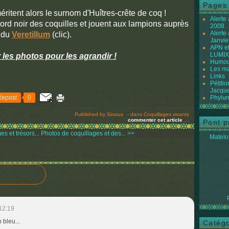
Pages
ritent alors le
surnom d'Huîtres-crête de coq !
Alerte
bord noir des coquilles et jouent aux lampions auprès
2008
Alerte
du
Veretillum
(clic).
Janvie
APN et
LUMIX
 les photos pour les agrandir !
Humour
Les ma
Links
Pétiti
Jacque
Repost
0
Phylum
Published by Siratus
-
dans
Coquillages vivants
commenter cet article
…
Pont p
s et trésors...
Photos de coquillages et des... >>
Matelot
12:19
 bleu...
Catégo