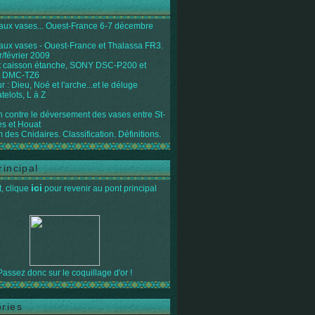
 aux vases... Ouest-France 6-7 décembre
 aux vases - Ouest-France et Thalassa FR3.
r/février 2009
 caisson étanche, SONY DSC-P200 et
 DMC-TZ6
 : Dieu, Noé et l'arche...et le déluge
telots, L à Z
on contre le déversement des vases entre St-
s et Houat
 des Cnidaires. Classification. Définitions.
rincipal
ici
, clique
pour revenir au pont principal
Passez donc sur le coquillage d'or !
ries