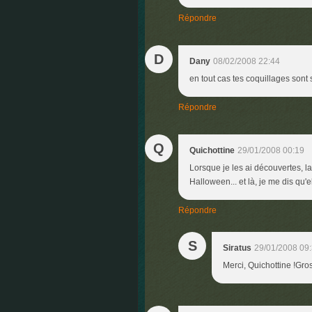
Répondre
D
Dany
08/02/2008 22:44
en tout cas tes coquillages sont 
Répondre
Q
Quichottine
29/01/2008 00:19
Lorsque je les ai découvertes, la
Halloween... et là, je me dis qu'e
Répondre
S
Siratus
29/01/2008 09
Merci, Quichottine !Gr