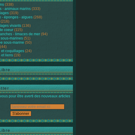
ons
(338)
s - animaux marins
(333)
lages
(319)
 - éponges - algues
(268)
(216)
lages vivants
(136)
de coeur
(115)
anches - limaces de mer
(94)
 sous-marines
(51)
e sous-marine
(50)
(44)
 et coquillages
(24)
 et liens
(19)
Libre
tter
ous pour être averti des nouveaux articles
Libre