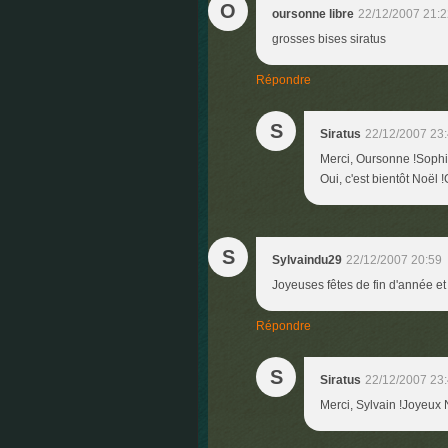
O
oursonne libre
22/12/2007 21:2
grosses bises siratus
Répondre
S
Siratus
22/12/2007 23
Merci, Oursonne !Sophie
Oui, c'est bientôt Noël 
S
Sylvaindu29
22/12/2007 20:59
Joyeuses fêtes de fin d'année et
Répondre
S
Siratus
22/12/2007 23
Merci, Sylvain !Joyeux 