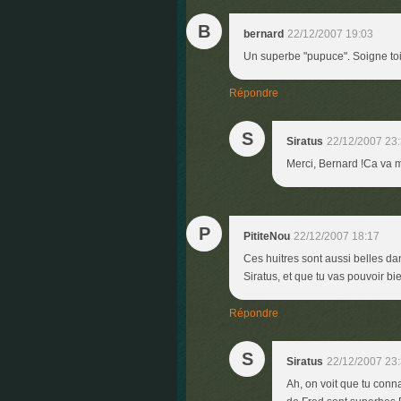
B
bernard
22/12/2007 19:03
Un superbe "pupuce". Soigne toi
Répondre
S
Siratus
22/12/2007 23
Merci, Bernard !Ca va m
P
PititeNou
22/12/2007 18:17
Ces huitres sont aussi belles dan
Siratus, et que tu vas pouvoir bi
Répondre
S
Siratus
22/12/2007 23
Ah, on voit que tu conna