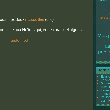
un clic 
ous, nos deux
mascottes
(clic) !
complice aux Huîtres qui, entre coraux et algues,
Mes p
La
perso
Derniè
Evasio
La sir
Bonne 
crevett
Faune 
annive
Poisso
d'anni