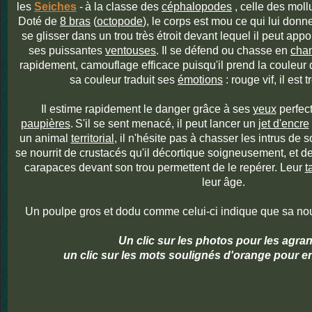
les
Seiches
-
à la classe des
céphalopodes
, celle des moll
Doté de
8 bras
(
octopode
), le corps est mou ce qui lui donn
se glisser dans un trou très étroit devant lequel il peut app
ses puissantes
ventouses
. Il se défend ou chasse en
chan
rapidement, camouflage efficace puisqu'il prend la couleur 
sa couleur traduit ses
émotions
: rouge vif, il est 
Il estime rapidement le danger grâce à ses
yeux
perfec
paupières
.
S'il se sent menacé, il peut lancer un
jet d'encre
un animal
territorial
, il n'hésite pas à chasser les intrus de
se nourrit de crustacés qu'il décortique soigneusement, et d
carapaces devant son trou permettent de le repérer. Leur
t
leur âge.
Un poulpe gros et dodu comme celui-ci indique que sa nour
Un clic sur les photos pour les agran
un clic sur les mots soulignés d'orange pour en 