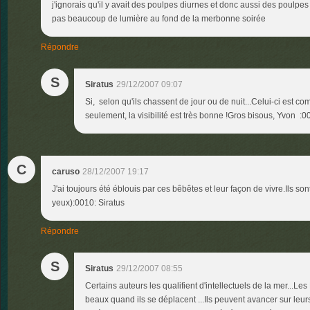
j'ignorais qu'il y avait des poulpes diurnes et donc aussi des poulpes 
pas beaucoup de lumière au fond de la merbonne soirée
Répondre
S
Siratus
29/12/2007 09:07
Si, selon qu'ils chassent de jour ou de nuit...Celui-ci est c
seulement, la visibilité est très bonne !Gros bisous, Yvon :0
C
caruso
28/12/2007 19:17
J'ai toujours été éblouis par ces bêbêtes et leur façon de vivre.Ils s
yeux):0010: Siratus
Répondre
S
Siratus
29/12/2007 08:55
Certains auteurs les qualifient d'intellectuels de la mer...Les
beaux quand ils se déplacent ...Ils peuvent avancer sur leur