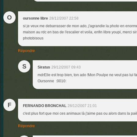
O
oursonne libre
28/12/2007 22:58
si je veux me debarrasser de mon ado, j'agrandie la photo en enorme, 
maison au rdc en bas de l'escalier et voila, enfin libre youpi, merci sira
photobisous
Répondre
S
Siratus
29/12/2007 09:43
mdrElle est trop bien, ton ado !Mon Poulpe ne veut pas lui f
Oursonne :0010:
F
FERNANDO BRONCHAL
28/12/2007 21:01
c'est plus fort que moi ces animaux là j'aime pas ou alors dans la paëll
Répondre