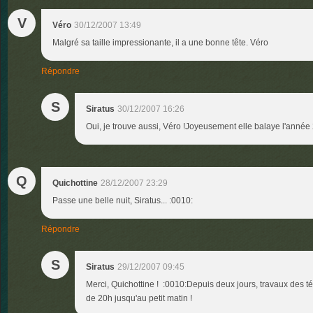
V
Véro
30/12/2007 13:49
Malgré sa taille impressionante, il a une bonne tête. Véro
Répondre
S
Siratus
30/12/2007 16:26
Oui, je trouve aussi, Véro !Joyeusement elle balaye l'année
Q
Quichottine
28/12/2007 23:29
Passe une belle nuit, Siratus... :0010:
Répondre
S
Siratus
29/12/2007 09:45
Merci, Quichottine ! :0010:Depuis deux jours, travaux des tél
de 20h jusqu'au petit matin !