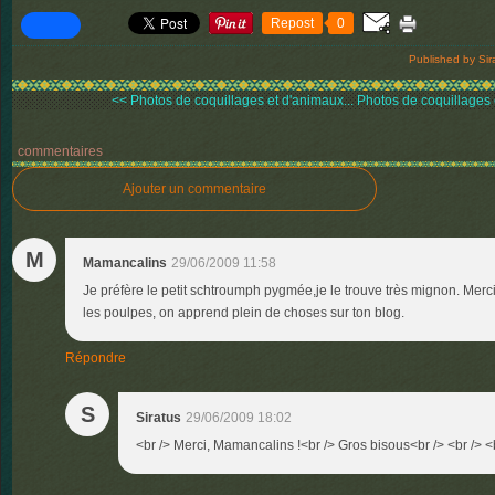
Repost
0
Published by Sir
<< Photos de coquillages et d'animaux...
Photos de coquillages 
commentaires
Ajouter un commentaire
M
Mamancalins
29/06/2009 11:58
Je préfère le petit schtroumph pygmée,je le trouve très mignon. Merc
les poulpes, on apprend plein de choses sur ton blog.
Répondre
S
Siratus
29/06/2009 18:02
<br /> Merci, Mamancalins !<br /> Gros bisous<br /> <br /> <