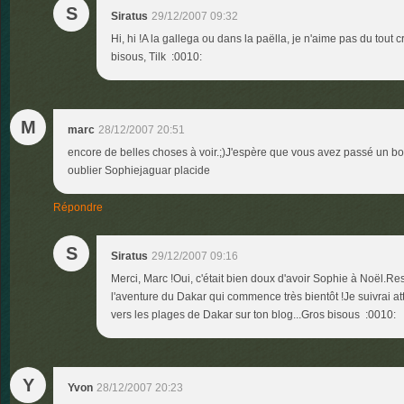
S
Siratus
29/12/2007 09:32
Hi, hi !A la gallega ou dans la paëlla, je n'aime pas du tout
bisous, Tilk :0010:
M
marc
28/12/2007 20:51
encore de belles choses à voir.;)J'espère que vous avez passé un bo
oublier Sophiejaguar placide
Répondre
S
Siratus
29/12/2007 09:16
Merci, Marc !Oui, c'était bien doux d'avoir Sophie à Noël.Re
l'aventure du Dakar qui commence très bientôt !Je suivrai a
vers les plages de Dakar sur ton blog...Gros bisous :0010:
Y
Yvon
28/12/2007 20:23