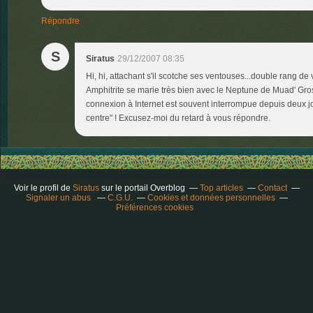
Répondre
S
Siratus
29/12/2007 08:35
Hi, hi, attachant s'il scotche ses ventouses...double rang de
Amphitrite se marie très bien avec le Neptune de Muad' Gr
connexion à Internet est souvent interrompue depuis deux jo
centre" ! Excusez-moi du retard à vous répondre.
Voir le profil de
Siratus
sur le portail Overblog
Top articles
Contact
Signaler un abus
C.G.U.
Cookies et données personnelles
Préférences cookies