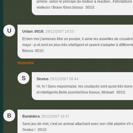
arrière- selon le principe du moteur à réaction...Félicitation
visiteurs ! Bravo !Gros bisous :0010:
U
Urban :0018:
28/12/2007 18:53
Et ben moi j'aimerais être un poulpe, il aime les assiettes de crusat
mayo :-p et sont en plus trés intelligent et savent s'adapter à différente
Bisous :0010:
Répondre
S
Siratus
29/12/2007 08:44
Hi, hi ! Sans mayonnaise, les crustacés sont aussi très bons
et intelligents.Belle journéeGros bisous, Mickaël :0010:
B
Bandolera
28/12/2007 16:47
Sans jeu de mot, c'est un animal attachant avec son côté pépère s'il 
Siratus ! :0010: