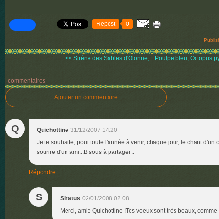
Repost
0
Publis
<< Sirène des Sables d'Olonne,...
Poulpe bleu, Octopus py
commentaires
Ajouter un commentaire
Q
Quichottine
31/12/2007 14:20
Je te souhaite, pour toute l'année à venir, chaque jour, le chant d'un o
sourire d'un ami...Bisous à partager...
Répondre
S
Siratus
02/01/2008 02:08
Merci, amie Quichottine !Tes voeux sont très beaux, comme c