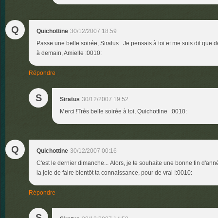
Q
Quichottine
30/12/2007 18:59
Passe une belle soirée, Siratus...Je pensais à toi et me suis dit que de
à demain, Amielle :0010:
Répondre
S
Siratus
30/12/2007 19:52
Merci !Très belle soirée à toi, Quichottine :0010:
Q
Quichottine
30/12/2007 00:16
C'est le dernier dimanche... Alors, je te souhaite une bonne fin d'ann
la joie de faire bientôt ta connaissance, pour de vrai !:0010:
Répondre
S