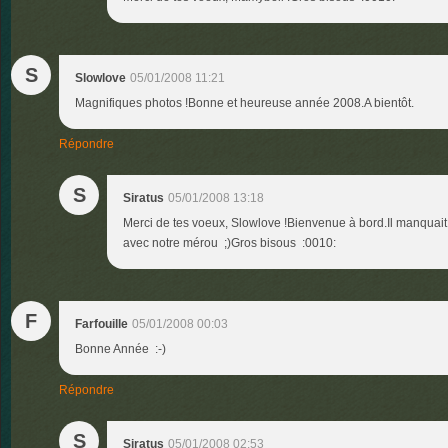
S
Slowlove
05/01/2008 11:21
Magnifiques photos !Bonne et heureuse année 2008.A bientôt.
Répondre
S
Siratus
05/01/2008 13:18
Merci de tes voeux, Slowlove !Bienvenue à bord.Il manquait
avec notre mérou ;)Gros bisous :0010:
F
Farfouille
05/01/2008 00:03
Bonne Année :-)
Répondre
S
Siratus
05/01/2008 02:53