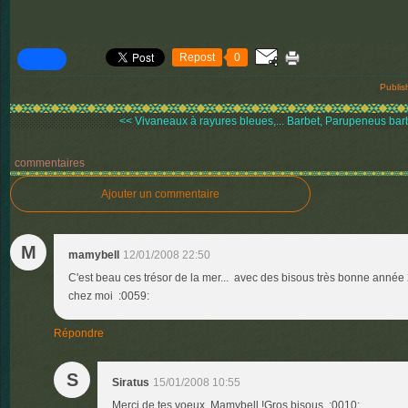
Repost
0
Publis
<< Vivaneaux à rayures bleues,...
Barbet, Parupeneus barb
commentaires
Ajouter un commentaire
M
mamybell
12/01/2008 22:50
C'est beau ces trésor de la mer... avec des bisous très bonne anné
chez moi :0059:
Répondre
S
Siratus
15/01/2008 10:55
Merci de tes voeux, Mamybell !Gros bisous :0010: