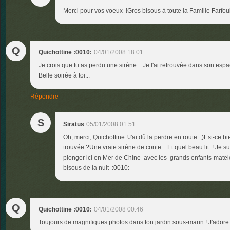
Merci pour vos voeux !Gros bisous à toute la Famille Farfou
Q
Quichottine :0010:
04/01/2008 18:01
Je crois que tu as perdu une sirène... Je l'ai retrouvée dans son esp
Belle soirée à toi...
Répondre
S
Siratus
05/01/2008 01:51
Oh, merci, Quichottine !J'ai dû la perdre en route ;)Est-ce bi
trouvée ?Une vraie sirène de conte... Et quel beau lit ! Je su
plonger ici en Mer de Chine avec les grands enfants-matelo
bisous de la nuit :0010:
Q
Quichottine :0010:
04/01/2008 00:46
Toujours de magnifiques photos dans ton jardin sous-marin ! J'adore..