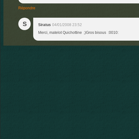
Répondre
S
Siratus
04/01/2008 23:52
Merci, matelot Quichottine ;)Gros bisous :0010: