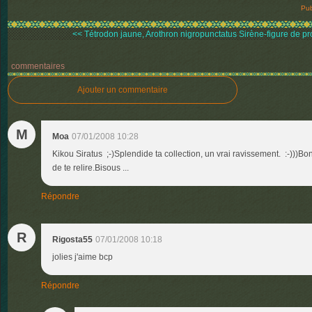
Pub
<< Tétrodon jaune, Arothron nigropunctatus
Sirène-figure de p
commentaires
Ajouter un commentaire
M
Moa
07/01/2008 10:28
Kikou Siratus ;-)Splendide ta collection, un vrai ravissement. :-)))Bo
de te relire.Bisous ...
Répondre
R
Rigosta55
07/01/2008 10:18
jolies j'aime bcp
Répondre