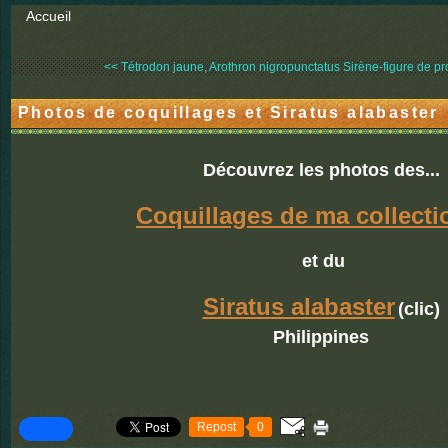
Accueil
<< Tétrodon jaune, Arothron nigropunctatus
Sirène-figure de p
Photos de coquillages et Siratus alabaster
Découvrez les photos des...
Coquillages de ma collecti
et du
Siratus alabaster
(clic)
Philippines
Repost
0