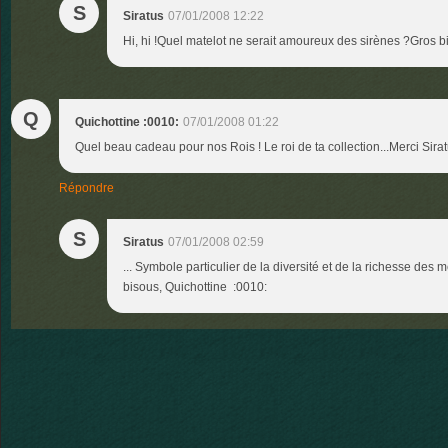
S
Siratus
07/01/2008 12:22
Hi, hi !Quel matelot ne serait amoureux des sirènes ?Gros b
Q
Quichottine :0010:
07/01/2008 01:22
Quel beau cadeau pour nos Rois ! Le roi de ta collection...Merci Sirat
Répondre
S
Siratus
07/01/2008 02:59
... Symbole particulier de la diversité et de la richesse des 
bisous, Quichottine :0010: