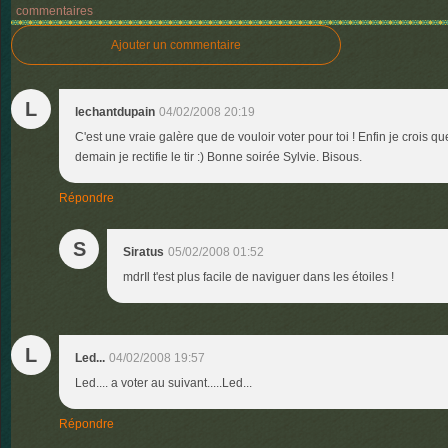
commentaires
Ajouter un commentaire
L
lechantdupain
04/02/2008 20:19
C'est une vraie galère que de vouloir voter pour toi ! Enfin je crois qu
demain je rectifie le tir :) Bonne soirée Sylvie. Bisous.
Répondre
S
Siratus
05/02/2008 01:52
mdrIl t'est plus facile de naviguer dans les étoiles !
L
Led...
04/02/2008 19:57
Led.... a voter au suivant.....Led...
Répondre