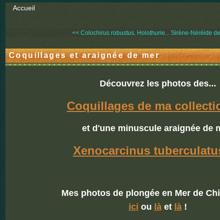
Accueil
<< Colochirus robustus, Holothurie...
Sirène-Néréide d
Coquillages et araignée de mer
Découvrez les photos des...
Coquillages de ma collecti
et d'une minuscule araignée de 
Xenocarcinus tuberculatu
Mes photos de plongée en Mer de Ch
ici
ou
là
et
là
!