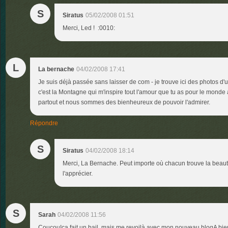
S
Siratus
05/02/2008 01:51
Merci, Led ! :0010:
L
La bernache
04/02/2008 17:41
Je suis déjà passée sans laisser de com - je trouve ici des photos d'
c'est la Montagne qui m'inspire tout l'amour que tu as pour le monde
partout et nous sommes des bienheureux de pouvoir l'admirer.
Répondre
S
Siratus
04/02/2008 18:14
Merci, La Bernache. Peut importe où chacun trouve la beauté
l'apprécier.
S
Sarah
04/02/2008 11:56
Coucou!ça fait un bail, mais me revoilà avec mon nouveau blogA bien