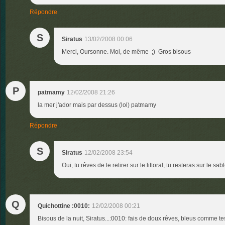
Répondre
S
Siratus
13/02/2008 00:06
Merci, Oursonne. Moi, de même ;) Gros bisous
P
patmamy
12/02/2008 21:26
la mer j'ador mais par dessus (lol) patmamy
Répondre
S
Siratus
12/02/2008 23:54
Oui, tu rêves de te retirer sur le littoral, tu resteras sur le 
Q
Quichottine :0010:
12/02/2008 00:21
Bisous de la nuit, Siratus...:0010: fais de doux rêves, bleus comme tes