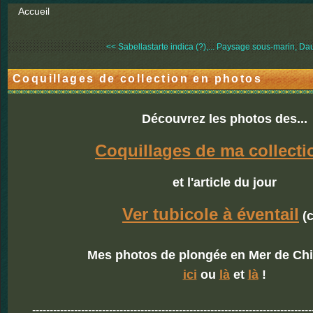
Accueil
<< Sabellastarte indica (?),...
Paysage sous-marin, Daui
Coquillages de collection en photos
Découvrez les photos des...
Coquillages de ma collecti
et l'article du jour
Ver tubicole à éventail
(c
Mes photos de plongée en Mer de Ch
ici
ou
là
et
là
!
--------------------------------------------------------------------------------