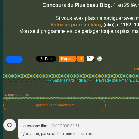
Concours du Plus beau Blog
, 4 au 29 fév
Si vous avez plaisir à naviguer avec m
Votez ici pour ce blog
, (clic),
n° 182, 10
Mon seul programme est de partager toujours plus, ma
Repost
0
Pub
<< Sabellastarte indica (?),...
Paysage sous-marin, Daui
commentaires
Ajouter un commentaire
O
oursonne libre
12/02/2008 22:51
j'ai cliqué, passe un bon mercredi siratus