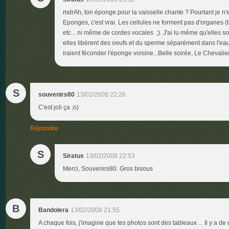
mdrAh, ton éponge pour la vaisselle chante ? Pourtant je n'
Eponges, c'est vrai. Les cellules ne forment pas d'organes 
etc... ni même de cordes vocales ;). J'ai lu même qu'elles s
elles libèrent des oeufs et du sperme séparément dans l'eau 
iraient féconder l'éponge voisine...Belle soirée, Le Chevalie
S
souvenirs80
13/02/2008 22:26
C'est joli ça ;o)
Répondre
S
Siratus
13/02/2008 22:53
Merci, Souvenirs80. Gros bisous
B
Bandolera
13/02/2008 21:55
A chaque fois, j'imagine que tes photos sont des tableaux ... Il y a de