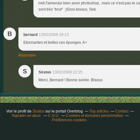
mdrJ'aimerais bien avoir photoshop...mais ce n'est pas le 
sont très "brut" ;)Gros bisous, Seb.
B
bernard
13/02/2008 19:13
Etonnantes et belles ces éponges. A+
Répondre
S
Siratus
13/02/2008 22:25
Merci, Bernard ! Bonne soirée. Bisous
Voir le profil de
Siratus
sur le portail Overblog
Top articles
Contact
Signaler un abus
C.G.U.
Cookies et données personnelles
Préférences cookies