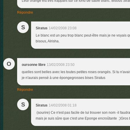
Leur orange est très frappant sur ce fond de sable blanc. Bisous Sira
Répondre
S
Siratus
14/02/2008 23:08
Le blanc est un peu trop blanc peut-être mais je ne voyais 
bisous, Alrisha.
O
oursonne libre
13/02/2008 23:50
quelles sont belles avec les toutes petites roses orangés. Si tu n'avai
je n'aurais pensé à une épongegrosses bises Siratus
Répondre
S
Siratus
14/02/2008 01:18
(sourire) Ce n'est pas facile de lui trouver son nom -il faudra
mais je suis sûre que c'est une Eponge encroûtante ;)Gros