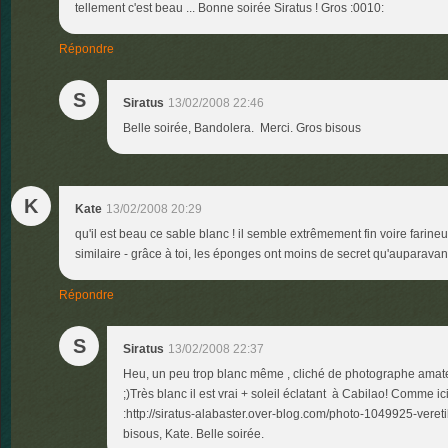
tellement c'est beau ... Bonne soirée Siratus ! Gros :0010:
Répondre
S
Siratus
13/02/2008 22:46
Belle soirée, Bandolera. Merci. Gros bisous
K
Kate
13/02/2008 20:29
qu'il est beau ce sable blanc ! il semble extrêmement fin voire farineu
similaire - grâce à toi, les éponges ont moins de secret qu'auparavant
Répondre
S
Siratus
13/02/2008 22:37
Heu, un peu trop blanc même , cliché de photographe amate
;)Très blanc il est vrai + soleil éclatant à Cabilao! Comme ici
:http://siratus-alabaster.over-blog.com/photo-1049925-vere
bisous, Kate. Belle soirée.