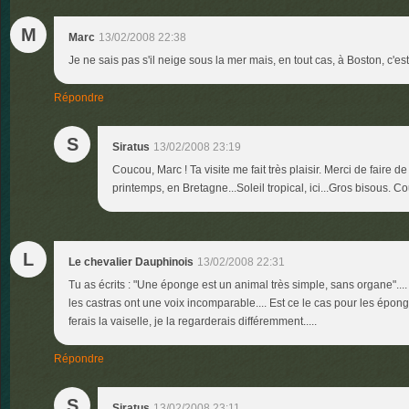
M
Marc
13/02/2008 22:38
Je ne sais pas s'il neige sous la mer mais, en tout cas, à Boston, c'est 
Répondre
S
Siratus
13/02/2008 23:19
Coucou, Marc ! Ta visite me fait très plaisir. Merci de faire de
printemps, en Bretagne...Soleil tropical, ici...Gros bisous. Co
L
Le chevalier Dauphinois
13/02/2008 22:31
Tu as écrits : "Une éponge est un animal très simple, sans organe"....
les castras ont une voix incomparable.... Est ce le cas pour les épo
ferais la vaiselle, je la regarderais différemment.....
Répondre
S
Siratus
13/02/2008 23:11