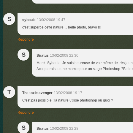
S
syboule
13/02/2008 19:47
c'est superbe cette nature ... belle photo, bravo !!!
Répondre
S
Siratus
13/02/2008 22:30
Merci, Syboule !Je suis heureuse de voir même de très jeune
Accepterais-tu une mamie pour un stage Photoshop ?Belle 
T
The toxic avenger
13/02/2008 19:17
C'est pas possible : la nature utilise photoshop ou quoi ?
Répondre
S
Siratus
13/02/2008 22:28