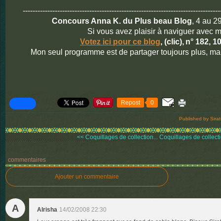
--------------------------------------------------------------------------------
Concours Anna K. du Plus beau Blog
, 4 au 2
Si vous avez plaisir à naviguer avec m
Votez ici pour ce blog
, (clic),
n° 182, 10
Mon seul programme est de partager toujours plus, ma
Repost
0
Published by Sira
<< Coquillages de collection...
Coquillages de collecti
commentaires
Ajouter un commentaire
A
Alrisha
14/02/2008 22:30