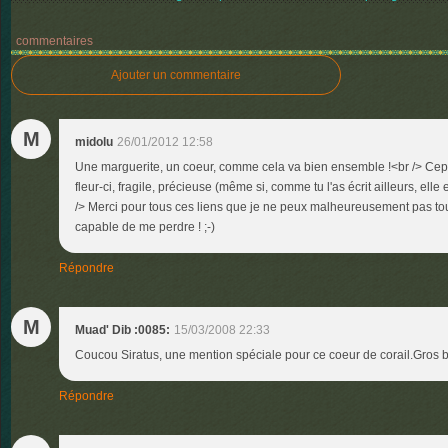
commentaires
Ajouter un commentaire
M
midolu
26/01/2012 12:58
Une marguerite, un coeur, comme cela va bien ensemble !<br /> Cepen
fleur-ci, fragile, précieuse (même si, comme tu l'as écrit ailleurs, elle
/> Merci pour tous ces liens que je ne peux malheureusement pas tous 
capable de me perdre ! ;-)
Répondre
M
Muad' Dib :0085:
15/03/2008 22:33
Coucou Siratus, une mention spéciale pour ce coeur de corail.Gros 
Répondre