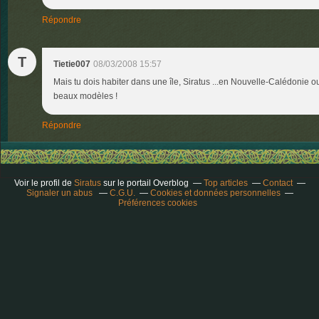
Répondre
T
Tietie007
08/03/2008 15:57
Mais tu dois habiter dans une île, Siratus ...en Nouvelle-Calédonie o
beaux modèles !
Répondre
Voir le profil de
Siratus
sur le portail Overblog
Top articles
Contact
Signaler un abus
C.G.U.
Cookies et données personnelles
Préférences cookies