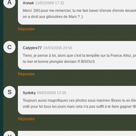
A
Annak
13/03/2008 17:32
Merci :DEt pour me remercier, tu me fais baver d'envie d'envie devan
on a droit aux giboulées de Mars ? ;)
Répondre
C
Calyptre77
10/03/2008 20:56
Tiens, je pense à toi, alors que c'est la tempête sur la France.Allez
la mer et bonne plongée demain !!! BISOUS
Répondre
S
Sydoky
09/03/2008 13:39
Toujours aussi magnifiques ces photos sous marines !Bravo tu es 6è
voté pour toi tous les jours mais cela n'a pas suffit à te faire gagner
Répondre