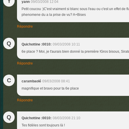
Y
yann
09/03/2008 12:04
Petit coucou :)C'est vraiment si blanc sous l'eau ou c'est un effet de f
phenomene du a la prise de vu? A+Bises
Répondre
Q
Quichottine :0010:
09/03/2008 10:11
6e place ? Moi, je t'aurais bien donné la première !Gros bisous, Siratus
Répondre
C
carambaolé
09/03/2008 08:41
magnifique et bravo pour ta 6e place
Répondre
Q
Quichottine :0010:
08/03/2008 21:10
Tes fidèles sont toujours là !