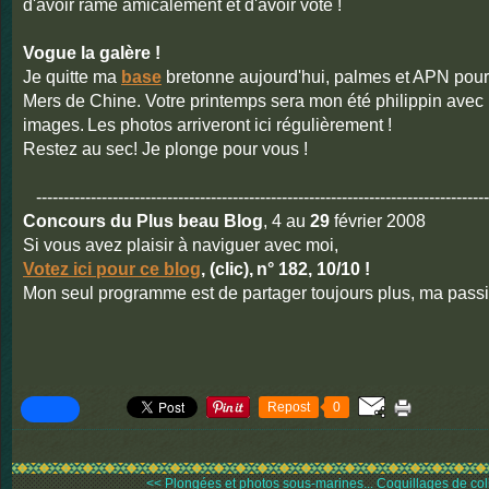
d'avoir ramé amicalement et d'avoir voté !
Vogue la galère !
Je quitte ma
base
bretonne aujourd'hui, palmes et APN pour
Mers de Chine. Votre printemps sera mon été philippin avec
images.
Les photos arriveront ici régulièrement !
Restez au sec! Je plonge pour vous !
-----------------------------------------------------------------------------------
Concours du Plus beau Blog
, 4 au
29
février 2008
Si vous avez plaisir à naviguer avec moi,
Votez ici pour ce blog
, (clic),
n° 182, 10/10 !
Mon seul programme est de partager toujours plus, ma passi
Repost
0
<< Plongées et photos sous-marines...
Coquillages de coll