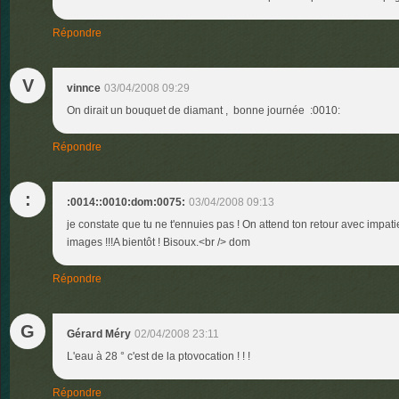
Répondre
V
vinnce
03/04/2008 09:29
On dirait un bouquet de diamant , bonne journée :0010:
Répondre
:
:0014::0010:dom:0075:
03/04/2008 09:13
je constate que tu ne t'ennuies pas ! On attend ton retour avec impati
images !!!A bientôt ! Bisoux.<br /> dom
Répondre
G
Gérard Méry
02/04/2008 23:11
L'eau à 28 ° c'est de la ptovocation ! ! !
Répondre