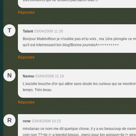
Des bonbons qui ne fondent pas dans l'eau !!!
Répondre
T
Talant
03/04/2008 11:26
Bonjour MatelotNon je n'oublie pas et tu vois , ma 1ére plongée ce mat
qu'il est interressant ton blog!Bonne journéeA++++++++++
Répondre
N
Nanou
03/04/2008 11:16
L'ascidie bouche d'or qui attire sans doute les curieux qui se mordront 
temps. Très beau.
Répondre
R
rene
03/04/2008 10:15
mindanao ce nom me dit quelque chose, il y a eu beaucoup de navir
coin non ??<br /> a bientot bisous...merci pour ton poisson<br /> qin