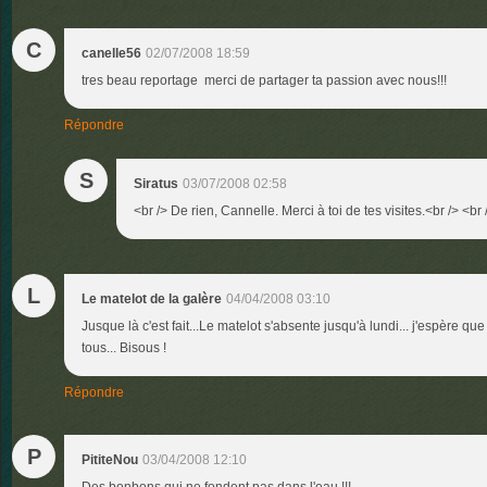
C
canelle56
02/07/2008 18:59
tres beau reportage merci de partager ta passion avec nous!!!
Répondre
S
Siratus
03/07/2008 02:58
<br /> De rien, Cannelle. Merci à toi de tes visites.<br /> <br 
L
Le matelot de la galère
04/04/2008 03:10
Jusque là c'est fait...Le matelot s'absente jusqu'à lundi... j'espère que
tous... Bisous !
Répondre
P
PititeNou
03/04/2008 12:10