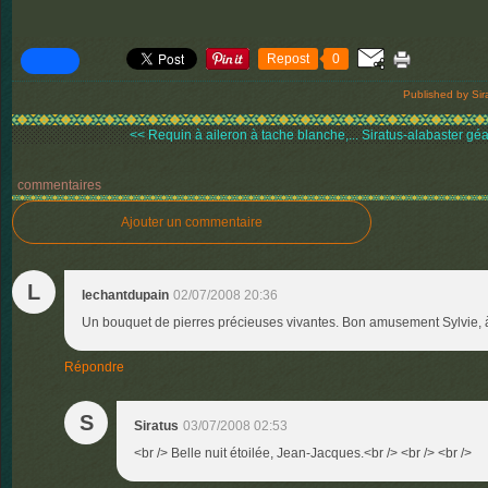
Repost
0
Published by Sir
<< Requin à aileron à tache blanche,...
Siratus-alabaster géa
commentaires
Ajouter un commentaire
L
lechantdupain
02/07/2008 20:36
Un bouquet de pierres précieuses vivantes. Bon amusement Sylvie, à
Répondre
S
Siratus
03/07/2008 02:53
<br /> Belle nuit étoilée, Jean-Jacques.<br /> <br /> <br />