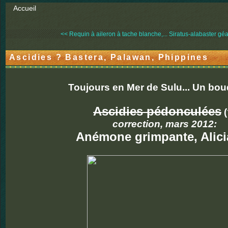
Accueil
<< Requin à aileron à tache blanche,...
Siratus-alabaster géa
Ascidies ? Bastera, Palawan, Phippines
Toujours en Mer de Sulu... Un bou
Ascidies pédonculées
(
correction, mars 2012:
Anémone grimpante, Alici