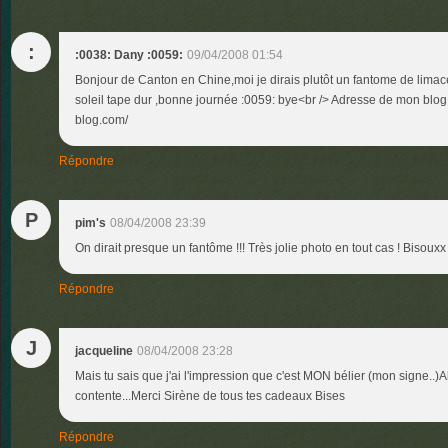
:
:0038: Dany :0059:
09/04/2008 01:54
Bonjour de Canton en Chine,moi je dirais plutôt un fantome de limace
soleil tape dur ,bonne journée :0059: bye<br /> Adresse de mon blog 
blog.com/
Répondre
P
pim's
08/04/2008 23:39
On dirait presque un fantôme !!! Très jolie photo en tout cas ! Bisouxx
Répondre
J
jacqueline
08/04/2008 23:28
Mais tu sais que j'ai l'impression que c'est MON bélier (mon signe..)Al
contente...Merci Sirène de tous tes cadeaux Bises
Répondre