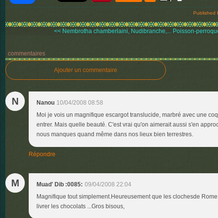
Published 
<< Nembrotha chamberlaini, Nudibranche,...
Poisson-perroque
commentaires
Ajouter un commentaire
N
Nanou
10/04/2008 08:58
Moi je vois un magnifique escargot translucide, marbré avec une coqui
entrer. Mais quelle beauté. C'est vrai qu'on aimerait aussi s'en appr
nous manques quand même dans nos lieux bien terrestres.
Répondre
M
Muad' Dib :0085:
09/04/2008 22:04
Magnifique tout simplement.Heureusement que les clochesde Rome s
livrer les chocolats ...Gros bisous,