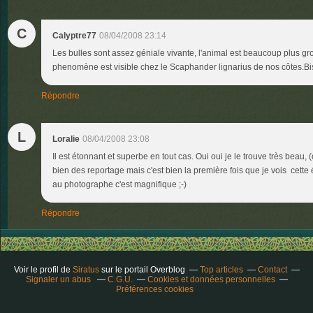
C
Calyptre77
08/04/2008 23:14
Les bulles sont assez géniale vivante, l'animal est beaucoup plus g
phenomène est visible chez le Scaphander lignarius de nos côtes.Bi
Répondre
L
Loralie
08/04/2008 23:08
Il est étonnant et superbe en tout cas. Oui oui je le trouve très beau, (o
bien des reportage mais c'est bien la première fois que je vois cette 
au photographe c'est magnifique ;-)
Répondre
Voir le profil de
Siratus
sur le portail Overblog
Top articles
Contact
Signaler un abus
C.G.U.
Cookies et données personnelles
Préférences cookies