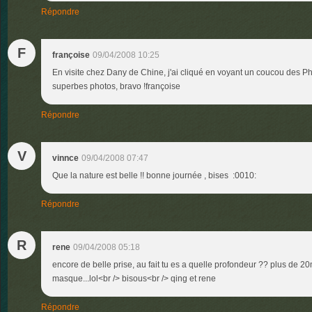
Répondre
F
françoise
09/04/2008 10:25
En visite chez Dany de Chine, j'ai cliqué en voyant un coucou des Phi
superbes photos, bravo !françoise
Répondre
V
vinnce
09/04/2008 07:47
Que la nature est belle !! bonne journée , bises :0010:
Répondre
R
rene
09/04/2008 05:18
encore de belle prise, au fait tu es a quelle profondeur ?? plus de 
masque...lol<br /> bisous<br /> qing et rene
Répondre