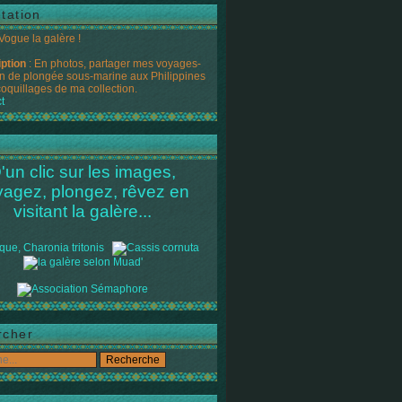
tation
 Vogue la galère !
iption
: En photos, partager mes voyages-
n de plongée sous-marine aux Philippines
coquillages de ma collection.
t
'un clic sur les images,
yagez, plongez, rêvez en
visitant la galère...
rcher