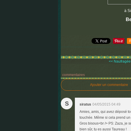
à Si
Be
<< Naufragée
commentaires
Ajouter un commentaire
S
siratus
04/05/2015 04:49
Amies, amis, qui avez déposé tou
touchée. Même si cela prend un 
Gros bisous<br /> PS: Zaza, je sui
bien sûr, tu es aussi Taureau !