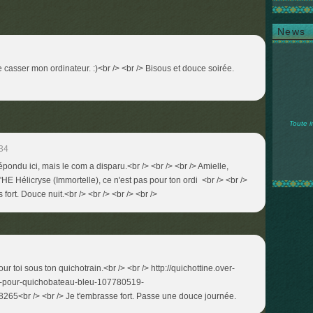
News
e casser mon ordinateur. :)<br /> <br /> Bisous et douce soirée.
Toute i
:34
répondu ici, mais le com a disparu.<br /> <br /> <br /> Amielle,
 l'HE Hélicryse (Immortelle), ce n'est pas pour ton ordi <br /> <br />
 fort. Douce nuit.<br /> <br /> <br /> <br />
r toi sous ton quichotrain.<br /> <br /> http://quichottine.over-
ene-pour-quichobateau-bleu-107780519-
<br /> <br /> Je t'embrasse fort. Passe une douce journée.