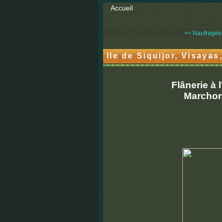
Accueil
<< Naufragée
Ile de Siquijor, Visayas
Flânerie à 
Marchons