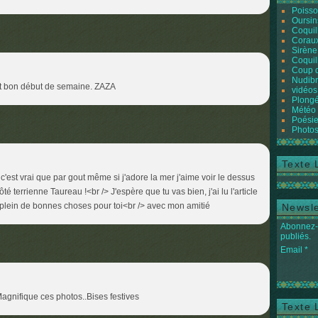
Poiss
Oursin
Coquil
Coraux
Sirène
Coquil
Coup 
Nudibr
et bon début de semaine. ZAZA
vidéos
Plongé
Météo
Poésie
Photos
Texte 
c'est vrai que par gout même si j'adore la mer j'aime voir le dessus
é terrienne Taureau !<br /> J'espère que tu vas bien, j'ai lu l'article
 plein de bonnes choses pour toi<br /> avec mon amitié
Newsle
Abonnez-v
publiés.
Email
Magnifique ces photos..Bises festives
Texte 