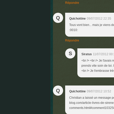
Répondre
Q
Quichottine
09/07/2012 22:35
Tous vont bien... mais je viens d
:0010:
Répondre
S
Siratus
11/07/2012 00
<br /> <br /> Je t'avais 
prends vite soin de toi.
<br /> Je t'embrasse très
Q
Quichottine
09/07/2012 10:52
Christian a laissé un message pou
blog.com/article-livres-de-sir
comments.html#comment103258265