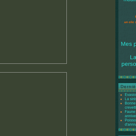
un clic 
Mes p
La
perso
Derniè
Evasio
La sir
Bonne 
crevett
Faune 
annive
Poisso
d'anni