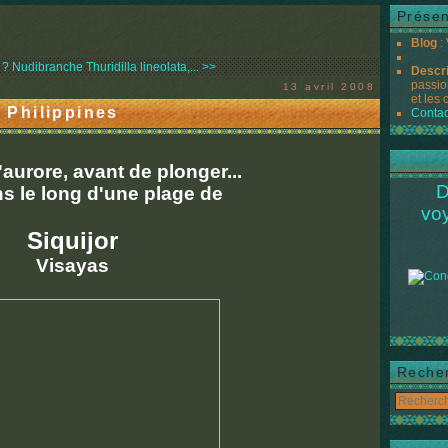
Présen
Blog
:
 ?
Nudibranche Thuridilla lineolata,... >>
Descr
passio
13 avril 2008
et les 
, Philippines
Contac
l'aurore, avant de plonger...
D
 le long d'une plage de
vo
Siquijor
Visayas
Reche