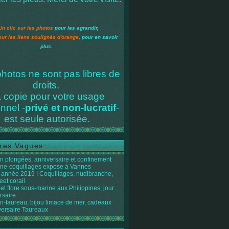
Un clic sur les photos
pour les agrandir,
sur les liens soulignés d'orange
, pour en savoir
plus.
hotos ne sont pas libres de
droits.
 copie pour votre usage
nnel -
privé et non-lucratif
-
est seule autorisée.
res Vagues
n plongées, anniversaire et confinement
ène-coquillages expose à Vannes
année 2019 ! Coquillages, nudibranche,
eet corail
et flore sous-marine aux Philippines, jour
rsaire
n-taureau, bijou limace de mer, cadeaux
versaire Taureaux