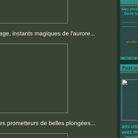
Mes photo
Seule la
-------------
-------------
lage, instants magiques de l'aurore...
un clic 
Post s
s prometteurs de belles plongées...
ami vis
avec 
mouille