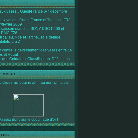
 aux vases... Ouest-France 6-7 décembre
 aux vases - Ouest-France et Thalassa FR3.
r/février 2009
 caisson étanche, SONY DSC-P200 et
 DMC-TZ6
 : Dieu, Noé et l'arche...et le déluge
telots, L à Z
on contre le déversement des vases entre St-
s et Houat
 des Cnidaires. Classification. Définitions.
rincipal
ici
, clique
pour revenir au pont principal
Passez donc sur le coquillage d'or !
ries