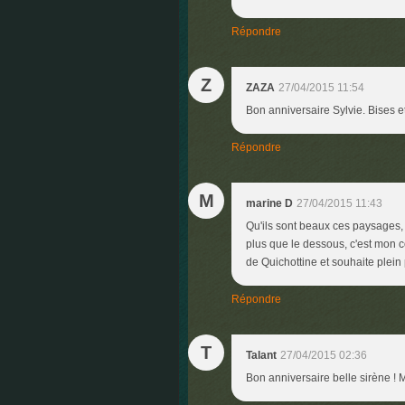
Répondre
Z
ZAZA
27/04/2015 11:54
Bon anniversaire Sylvie. Bises 
Répondre
M
marine D
27/04/2015 11:43
Qu'ils sont beaux ces paysages, 
plus que le dessous, c'est mon côt
de Quichottine et souhaite plein
Répondre
T
Talant
27/04/2015 02:36
Bon anniversaire belle sirène ! 