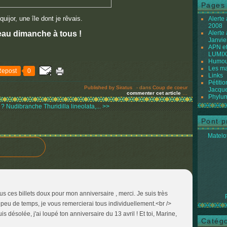
Pages
quijor, une île dont je rêvais.
Alerte
2008
au dimanche à tous !
Alerte
Janvie
APN et
LUMIX
Humour
Les ma
Repost
0
Links
Pétiti
Published by Siratus
-
dans
Coup de coeur
Jacque
commenter cet article
…
Phylum
 ?
Nudibranche Thuridilla lineolata,... >>
Pont p
Matelot
s ces billets doux pour mon anniversaire , merci. Je suis très
peu de temps, je vous remercierai tous individuellement.<br />
s désolée, j'ai loupé ton anniversaire du 13 avril ! Et toi, Marine,
Catégo