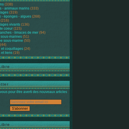
ons
(338)
s - animaux marins
(333)
lages
(319)
 - éponges - algues
(268)
(216)
lages vivants
(136)
de coeur
(115)
anches - limaces de mer
(94)
 sous-marines
(51)
e sous-marine
(50)
(44)
 et coquillages
(24)
 et liens
(19)
Libre
tter
ous pour être averti des nouveaux articles
Libre