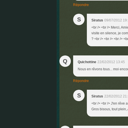
Répondre
S
Siratus
09/07/2012 19
<br /> <br /> Merci, Amie
visite en silence, je co
? <br /> <br /> <br /> <b
Q
Quichottine
22/02/2012 13:45
Nous en rêvons tous... moi encor
Répondre
S
Siratus
22/02/2012 21
<br /> <br /> J'en rêve a
Gros bisous, tout plein, 