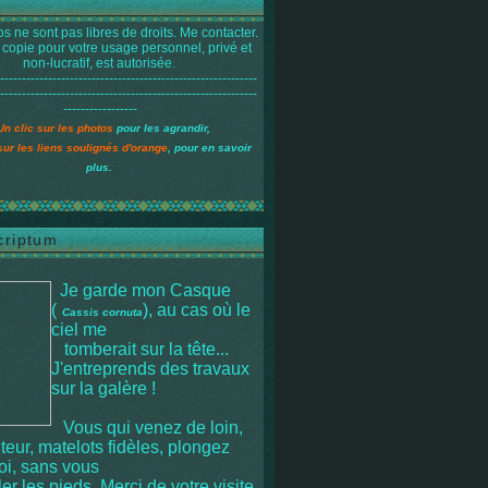
s ne sont pas libres de droits. Me contacter.
 copie pour votre usage personnel, privé et
non-lucratif, est autorisée.
-----------------------------------------------------------
-----------------------------------------------------------
-----------------
Un clic sur les photos
pour les agrandir,
sur les liens soulignés d'orange
, pour en savoir
plus.
criptum
Je garde mon Casque
(
), au cas où le
Cassis cornuta
ciel me
tomberait sur la tête
...
J'entreprends des travaux
sur la galère !
Vous qui venez de loin,
iteur, matelots fidèles, plongez
moi, sans vous
r les pieds. Merci de votre visite.