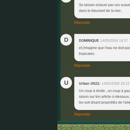
Se laisser enlacer par ces suave
dans le bleu/vert de la mer...
Répondre
D
DOMINIQUE
14/05/2008 19:37
et j'imagine que l'eau ne doit pa
tropicales
Répondre
U
Urban :0022:
14/05/2008 18:22
Un coup à droite , un coup à gau
raison sur ton article ci-dessous
les soit disant propriétés de l'a
Répondre