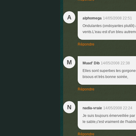
A
alphomega
14/05/2008 22:51
Ondulantes (ondoyantes plutôt) 
vents.L'eau est d'un bleu autreme
Répondre
M
Muad' Dib
14/05/2008 22:38
Elles sont superbes tes gorgone
bisous et très bonne soirée,
Répondre
N
nadia-vraie
14/05/2008 22:24
Je suis toujours émerveillée par
le sable,c'est vraiment de l'habi
Répondre