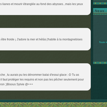
s lianes et mourir étranglée au fond des abysses...mais les yeux
News
s être froide ¡ J'adore la mer et hélàs j'habite à la montagnebises
Toute i
che , tu aurais pu les dénommer balai d'essui glace :-D Tu as
, il faut protéger les requins et non pas les pêcher seulement pour
ileron ;)Bisous Sylvie @+++