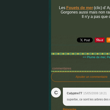
Les
Fouets de mer
(clic) d'
Gorgones aussi mais non ram
Il n'y a pas que
<< Plume de mer, Pen
commentaires
Ajouter un commentaire
C
Calyptre77
15/05/2008 18:21
superbe, ce sont les arbres des
Répondre