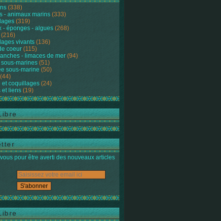
ons
(338)
s - animaux marins
(333)
lages
(319)
 - éponges - algues
(268)
(216)
lages vivants
(136)
de coeur
(115)
anches - limaces de mer
(94)
 sous-marines
(51)
e sous-marine
(50)
(44)
 et coquillages
(24)
 et liens
(19)
Libre
tter
ous pour être averti des nouveaux articles
Libre