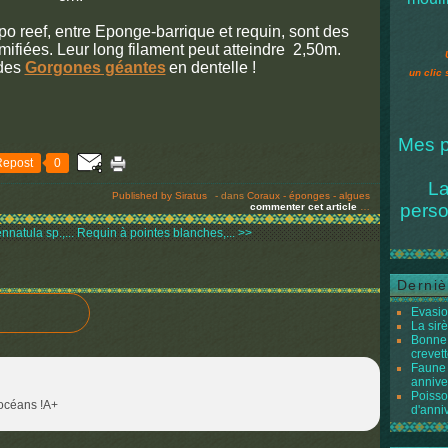
 Apo reef, entre Eponge-barrique et requin, sont des
ifiées. Leur long filament peut atteindre 2,50m.
 des
Gorgones géantes
en dentelle !
un clic 
Mes p
Repost
0
La
Published by Siratus
-
dans
Coraux - éponges - algues
perso
commenter cet article
…
natula sp.,...
Requin à pointes blanches,... >>
Derniè
Evasio
La sir
Bonne 
crevett
Faune 
annive
Poisso
 océans !A+
d'anni