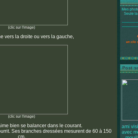
Mes photo
Seule la
-------------
-------------
(clic sur l'image)
e vers la droite ou vers la gauche,
un clic 
Post s
(clic sur l'image)
aime bien se balancer dans le courant.
ami vis
ourrit. Ses branches dressées mesurent de 60 à 150
avec 
cm.
mouille