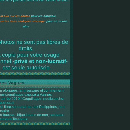
Un clic sur les photos
pour les agrandir,
sur les liens soulignés d'orange
, pour en savoir
plus.
hotos ne sont pas libres de
droits.
 copie pour votre usage
nnel -
privé et non-lucratif
-
est seule autorisée.
res Vagues
n plongées, anniversaire et confinement
ène-coquillages expose à Vannes
année 2019 ! Coquillages, nudibranche,
eet corail
et flore sous-marine aux Philippines, jour
rsaire
n-taureau, bijou limace de mer, cadeaux
versaire Taureaux