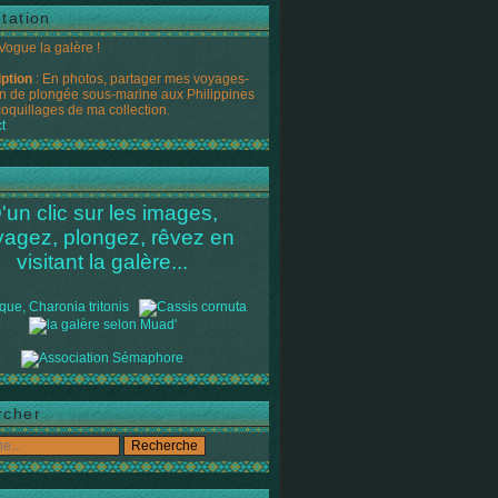
tation
 Vogue la galère !
iption
: En photos, partager mes voyages-
n de plongée sous-marine aux Philippines
coquillages de ma collection.
t
'un clic sur les images,
yagez, plongez, rêvez en
visitant la galère...
rcher