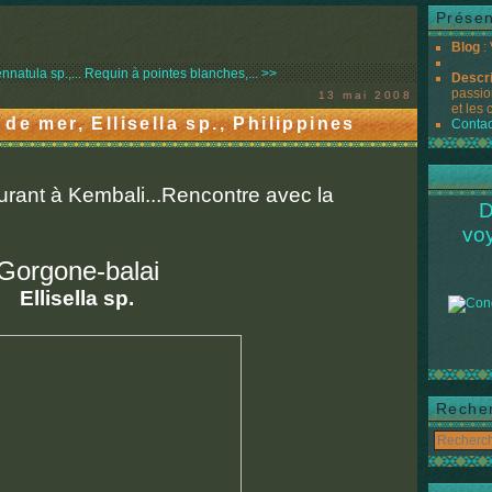
Présen
Blog
:
natula sp.,...
Requin à pointes blanches,... >>
Descr
passio
13 mai 2008
et les 
de mer, Ellisella sp., Philippines
Contac
rant à Kembali...Rencontre avec la
D
vo
Gorgone-balai
Ellisella sp.
Reche