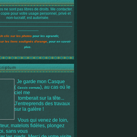
s ne sont pas libres de droits. Me contacter.
 copie pour votre usage personnel, privé et
non-lucratif, est autorisée.
-----------------------------------------------------------
-----------------------------------------------------------
-----------------
Un clic sur les photos
pour les agrandir,
sur les liens soulignés d'orange
, pour en savoir
plus.
criptum
Je garde mon Casque
(
), au cas où le
Cassis cornuta
ciel me
tomberait sur la tête
...
J'entreprends des travaux
sur la galère !
Vous qui venez de loin,
iteur, matelots fidèles, plongez
moi, sans vous
r les pieds. Merci de votre visite.