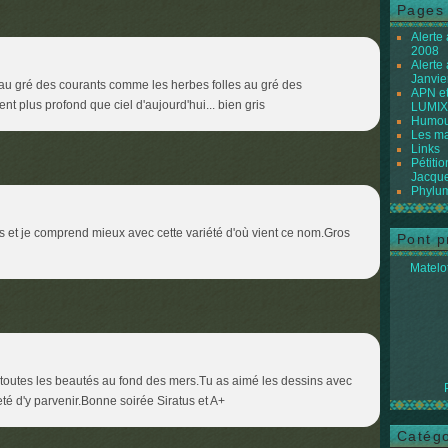
Pages
Alerte
2008
Alerte
Janvie
au gré des courants comme les herbes folles au gré des
APN et
nt plus profond que ciel d'aujourd'hui... bien gris
LUMIX
Humour
Les ma
Links
Pétiti
Jacque
Phylum
s et je comprend mieux avec cette variété d'où vient ce nom.Gros
Pont p
Matelot
 toutes les beautés au fond des mers.Tu as aimé les dessins avec
leté d'y parvenir.Bonne soirée Siratus et A+
Catégo