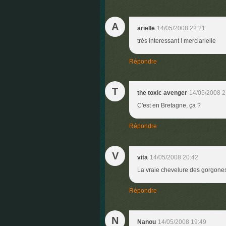
A
arielle
14/05/2008 22:21
très interessant ! merciarielle
Répondre
T
the toxic avenger
14/05/2008 2
C'est en Bretagne, ça ?
Répondre
V
vita
14/05/2008 20:42
La vraie chevelure des gorgones
Répondre
N
Nanou
14/05/2008 19:49