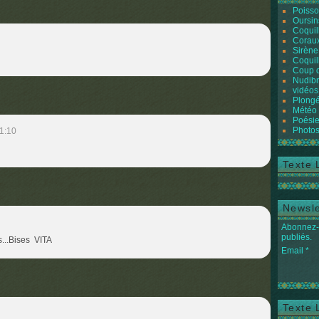
Poiss
Oursin
Coquil
Coraux
Sirène
Coquil
Coup 
Nudibr
vidéos
Plongé
Météo
Poésie
Photos
1:10
Texte 
Newsle
Abonnez-v
publiés.
...Bises VITA
Email
Texte 