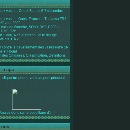
 aux vases... Ouest-France 6-7 décembre
 aux vases - Ouest-France et Thalassa FR3.
r/février 2009
 caisson étanche, SONY DSC-P200 et
 DMC-TZ6
 : Dieu, Noé et l'arche...et le déluge
telots, L à Z
on contre le déversement des vases entre St-
s et Houat
 des Cnidaires. Classification. Définitions.
rincipal
ici
, clique
pour revenir au pont principal
Passez donc sur le coquillage d'or !
ries