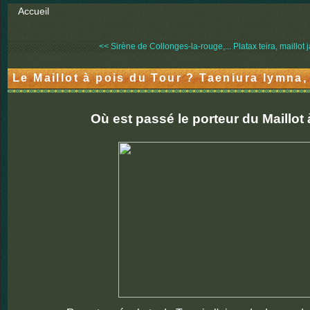
Accueil
<< Sirène de Collonges-la-rouge,...
Platax teira, maillot 
Le Maillot à pois du Tour ? Taeniura lymna
Où est passé le porteur du Maillot 