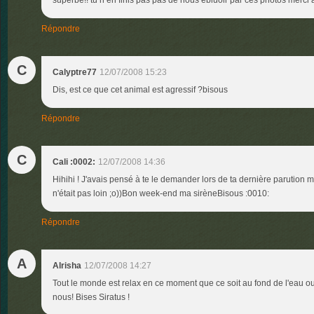
superbe!! tu n en finis pas pas de nous ebluoir par ces photos merci 
Répondre
C
Calyptre77
12/07/2008 15:23
Dis, est ce que cet animal est agressif ?bisous
Répondre
C
Cali :0002:
12/07/2008 14:36
Hihihi ! J'avais pensé à te le demander lors de ta dernière parution m
n'était pas loin ;o))Bon week-end ma sirèneBisous :0010:
Répondre
A
Alrisha
12/07/2008 14:27
Tout le monde est relax en ce moment que ce soit au fond de l'eau ou
nous! Bises Siratus !