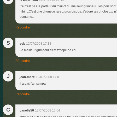
Ce n'est pas le porteur du maillot du meilleur grimpeur...les pois sont
hihi !...C'est une chouette raie ...gros bisous...j'adore tes photos...t
domaine...
Répondre
S
seb
12/07/2008 17:18
Le meilleur grimpeur s'est trmopé de col...
Répondre
J
jean-marc
12/07/2008 17:01
il a pas l'air sympa
Répondre
C
canelle56
12/07/2008 16:54