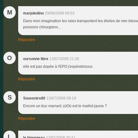
M
marjoledino
29/08/2008 09:53
Dans mon imagination les raies transportent les étoiles de mer blessé
poissons chirurgiens...
Répondre
O
oursonne libre
13/07/2008 21:30
elle est pas dopée à l'EPO j'espèrebisous
Répondre
S
Souvenirs80
13/07/2008 09:19
Encore un truc marrant ;o)Où est le maillot jaune ?
Répondre
L
le bigorneau
12/07/2008 20:41