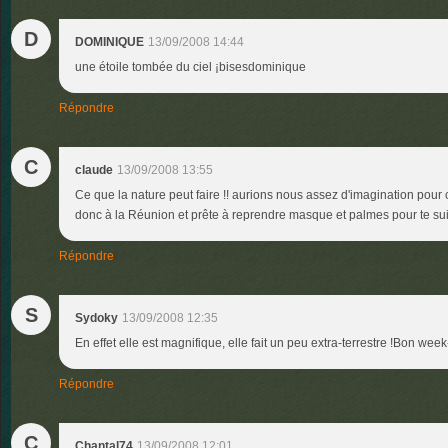
D
DOMINIQUE
13/09/2008 14:44
une étoile tombée du ciel ¡bisesdominique
Répondre
C
claude
13/09/2008 13:55
Ce que la nature peut faire !! aurions nous assez d'imagination pour
donc à la Réunion et prête à reprendre masque et palmes pour te suivr
Répondre
S
Sydoky
13/09/2008 12:35
En effet elle est magnifique, elle fait un peu extra-terrestre !Bon week
Répondre
C
Chantal74
13/09/2008 12:01