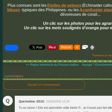
Plus connues sont les
Etoiles de velours
(Echinaster callo
bleues
-typiques des Philippines- ou les
Acanthaster plan
dévoreuses de corail...
Un clic sur les photos pour les agra
Un clic sur les mots soulignés d'orange pour e
Repost
0
Published by Sir
<< Repos dominical du Poisson-ballon...
Voyage ? Environnemen
commentaires
Ajouter un commentaire
Q
Quichottine :0010:
15/09/2008 10:35
Tu as raison ! Elle est splendide cette étoile !!!... je n'avais pas fait a