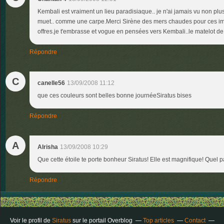
Kembali est vraiment un lieu paradisiaque.. je n'ai jamais vu non plus d
muet.. comme une carpe.Merci Sirène des mers chaudes pour ces i
offres.je t'embrasse et vogue en pensées vers Kembali..le matelot de 
Répondre
C
canelle56
13/09/2008 11:12
que ces couleurs sont belles bonne journéeSiratus bises
Répondre
A
Alrisha
13/09/2008 10:29
Que cette étoile te porte bonheur Siratus! Elle est magnifique! Quel 
Répondre
Voir le profil de
Siratus
sur le portail Overblog
Top articles
Contact