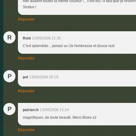
mer avaient toutes la même couleur !... c'est fou ! Il faut que je revie
Siratus !
Répondre
R
Roni
13/09/2008 21:35
C'est splendide... jamais vu !Je t'embrasse et douce nuit
Répondre
P
pol
13/09/2008 20:19
Répondre
P
patriarch
13/09/2008 15:24
magnifiques, de toute beauté. Merci.Bises x2
Répondre