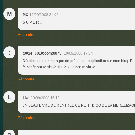
M
MC
19/09/2008 21:02
S U P E R ... !!
Répondre
:
:0014::0010:dom:0075:
19/09/2008 17:54
Désolée de mon manque de présence : explication sur mon blog. Bon
/> <br /> <br /> <br /> <br /> dom<br /> <br />
Répondre
L
Liza
19/09/2008 16:19
uN BEAU LIVRE DE RENTREE CE PETIT DiCO DE LA MER...LIZA
Répondre