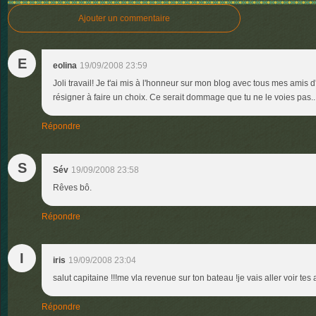
Ajouter un commentaire
E
eolina
19/09/2008 23:59
Joli travail! Je t'ai mis à l'honneur sur mon blog avec tous mes amis d
résigner à faire un choix. Ce serait dommage que tu ne le voies pas...
Répondre
S
Sév
19/09/2008 23:58
Rêves bô.
Répondre
I
iris
19/09/2008 23:04
salut capitaine !!!me vla revenue sur ton bateau !je vais aller voir tes 
Répondre