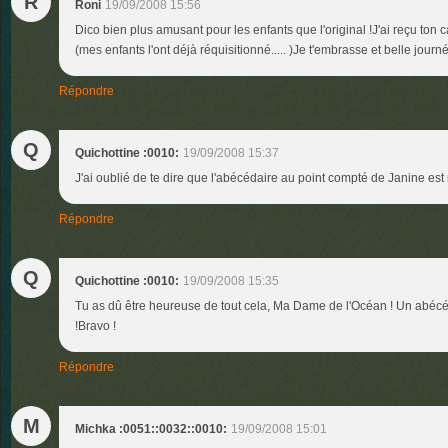
R
Roni
19/09/2008 15:56
Dico bien plus amusant pour les enfants que l'original !J'ai reçu ton 
(mes enfants l'ont déjà réquisitionné..... )Je t'embrasse et belle jour
Répondre
Q
Quichottine :0010:
19/09/2008 15:37
J'ai oublié de te dire que l'abécédaire au point compté de Janine est 
Répondre
Q
Quichottine :0010:
19/09/2008 15:35
Tu as dû être heureuse de tout cela, Ma Dame de l'Océan ! Un abécé
!Bravo !
Répondre
M
Michka :0051::0032::0010:
19/09/2008 15:01