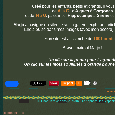
Créé pour les enfants, petits et grands, il v
de
A
à
G
, d'
Algues
à
Gorgones
et de
H
à
U
,
passant d'
Hippocampe
à
Sirène
et
Marjo
a navigué en silence sur la galère, explorant arti
Elle a puisé dans mes images (avec mon accord) pou
Son site est aussi riche de
1001 conte
Bravo, matelot Marjo !
Un clic sur la photo pour l' agrandi
Un clic sur les mots soulignés d'orange pour e
Repost
0
Publis
<< Chacun rêve dans le jardin...
Xenophora, les 6 spéci
commentaires