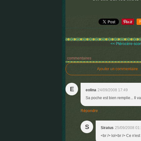
<< Ptérocère-scorp
commentaires
Ajouter un commentaire
E
eolina
24/09/2008 17:49
Sa poche est bien remplie... Il va
Répondre
S
Siratus
25/09/2008 01
<br /> lol<br /> Ce n'est