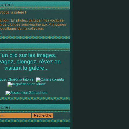
tation
 Vogue la galère !
iption
: En photos, partager mes voyages-
n de plongée sous-marine aux Philippines
coquillages de ma collection.
t
'un clic sur les images,
yagez, plongez, rêvez en
visitant la galère...
rcher