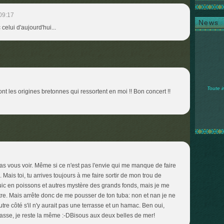
09:17
News
 celui d'aujourd'hui...
Toute i
ont les origines bretonnes qui ressortent en moi !! Bon concert !!
s pas vous voir. Même si ce n'est pas l'envie qui me manque de faire
 Mais toi, tu arrives toujours à me faire sortir de mon trou de
uic en poissons et autres mystère des grands fonds, mais je me
tre. Mais arrête donc de me pousser de ton tuba: non et nan je ne
utre côté s'il n'y aurait pas une terrasse et un hamac. Ben oui,
passe, je reste la même :-DBisous aux deux belles de mer!