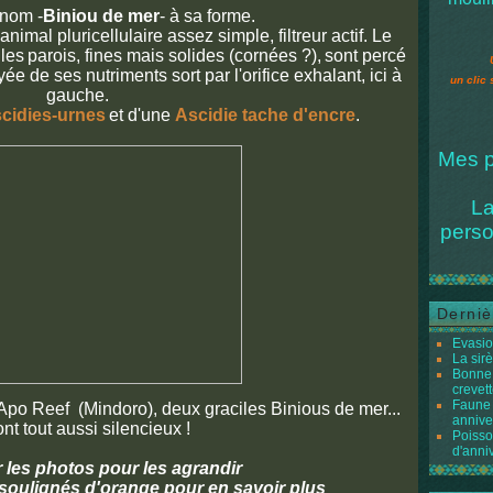
rnom -
Biniou de mer
- à sa forme.
imal pluricellulaire assez simple, filtreur actif. Le
 les
parois, fines mais solides (cornées ?),
sont percé
yée de ses nutriments sort par l'orifice exhalant, ici à
un clic 
gauche.
cidies-urnes
et d'une
Ascidie tache d'encre
.
Mes p
La
perso
Derniè
Evasio
La sir
Bonne 
crevett
Faune 
 Apo Reef (Mindoro), deux graciles Binious de mer...
annive
ont tout aussi silencieux !
Poisso
d'anni
r les photos pour les agrandir
 soulignés d'orange pour en savoir plus