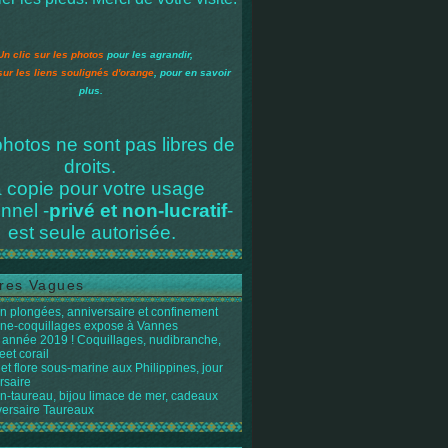
Un clic sur les photos
pour les agrandir,
sur les liens soulignés d'orange
, pour en savoir
plus.
hotos ne sont pas libres de
droits.
 copie pour votre usage
nnel -
privé et non-lucratif
-
est seule autorisée.
res Vagues
n plongées, anniversaire et confinement
ène-coquillages expose à Vannes
année 2019 ! Coquillages, nudibranche,
eet corail
et flore sous-marine aux Philippines, jour
rsaire
n-taureau, bijou limace de mer, cadeaux
versaire Taureaux