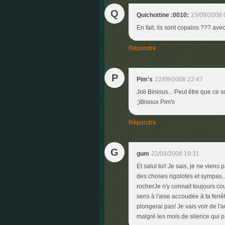
Q
Quichottine :0010:
23/09/2008 
En fait, ils sont copains ??? avec
Répondre
P
Pim's
22/09/2008 22:47
Joli Binious... Peut être que ce s
;)Bisoux Pim's
Répondre
G
gum
22/09/2008 19:31
Et salut toi! Je sais, je ne vien
des choses rigolotes et sympas...
rocherJe n'y connait toujours co
sens à l'aise accoudée à ta fenê
plongerai pas! Je vais voir de l'a
malgré les mois de silence qui 