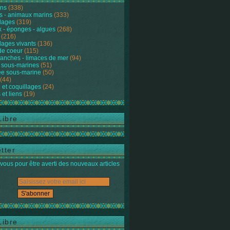
ons
(338)
s - animaux marins
(333)
lages
(319)
 - éponges - algues
(268)
(216)
lages vivants
(136)
de coeur
(115)
anches - limaces de mer
(94)
 sous-marines
(51)
e sous-marine
(50)
(44)
 et coquillages
(24)
 et liens
(19)
Libre
tter
ous pour être averti des nouveaux articles
Libre