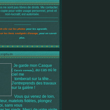
s ne sont pas libres de droits. Me contacter.
 copie pour votre usage personnel, privé et
non-lucratif, est autorisée.
-----------------------------------------------------------
-----------------------------------------------------------
-----------------
Un clic sur les photos
pour les agrandir,
sur les liens soulignés d'orange
, pour en savoir
plus.
criptum
Je garde mon Casque
(
), au cas où le
Cassis cornuta
ciel me
tomberait sur la tête
...
J'entreprends des travaux
sur la galère !
Vous qui venez de loin,
iteur, matelots fidèles, plongez
moi, sans vous
r les pieds. Merci de votre visite.