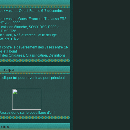
 aux vases... Ouest-France 6-7 décembre
 aux vases - Ouest-France et Thalassa FR3.
r/février 2009
 caisson étanche, SONY DSC-P200 et
 DMC-TZ6
 : Dieu, Noé et l'arche...et le déluge
telots, L à Z
on contre le déversement des vases entre St-
s et Houat
 des Cnidaires. Classification. Définitions.
rincipal
ici
, clique
pour revenir au pont principal
Passez donc sur le coquillage d'or !
ries