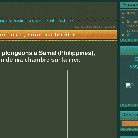
Présen
Blog
:
ion, le voisin...
La sirène... Bool... s'est... >>
Descr
passio
21 septembre 2008
et les 
ans bruit, sous ma fenêtre
Contac
s plongeons à Samal (Philippines),
D
on de ma chambre sur la mer.
vo
Reche