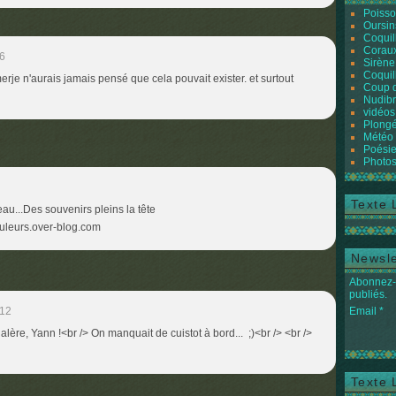
Poiss
Oursin
Coquil
Coraux
6
Sirène
Coquil
 merje n'aurais jamais pensé que cela pouvait exister. et surtout
Coup 
Nudibr
vidéos
Plongé
Météo
Poésie
Photos
Texte 
eau...Des souvenirs pleins la tête
ouleurs.over-blog.com
Newsle
Abonnez-v
publiés.
:12
Email
alère, Yann !<br /> On manquait de cuistot à bord... ;)<br /> <br />
Texte 