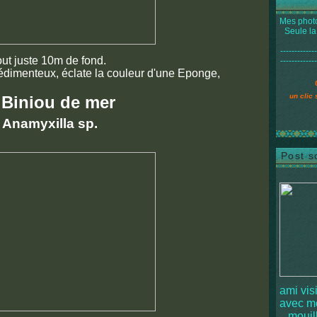
Mes photo
Seule la
-------------
out juste 10m de fond.
-------------
dimenteux, éclate la couleur d'une Eponge,
un clic 
Biniou de mer
e
Anamyxilla sp.
Post s
ami vis
avec 
mouille