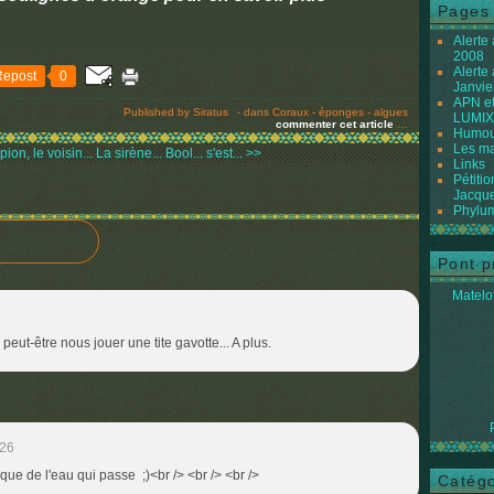
Pages
Alerte
2008
Alerte
Repost
0
Janvie
APN et
Published by Siratus
-
dans
Coraux - éponges - algues
LUMIX
commenter cet article
…
Humour
Les ma
ion, le voisin...
La sirène... Bool... s'est... >>
Links
Pétiti
Jacque
Phylum
Pont p
Matelot
 peut-être nous jouer une tite gavotte... A plus.
:26
 que de l'eau qui passe ;)<br /> <br /> <br />
Catégo