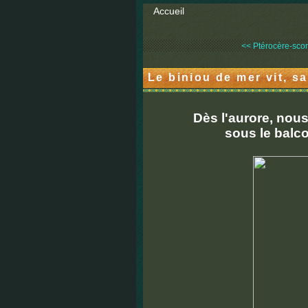
Accueil
<< Ptérocère-scorp
Le biniou de mer vit, s
Dès l'aurore, nou
sous le balc