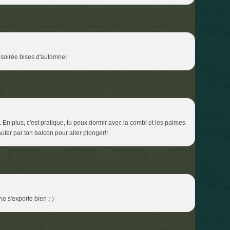
soirée bises d'automne!
En plus, c'est pratique, tu peux dormir avec la combi et les palmes
sauter par ton balcon pour aller plonger!!
 s'exporte bien ;-)