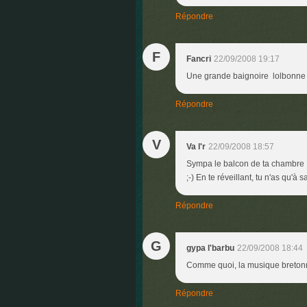
Répondre
F
Fancri
22/09/2008 19:17
Une grande baignoire lolbonne 
Répondre
V
Va l'r
22/09/2008 18:57
Sympa le balcon de ta chambre . 
;-) En te réveillant, tu n'as qu'à 
Répondre
G
gypa l'barbu
22/09/2008 18:44
Comme quoi, la musique bretonne
Répondre