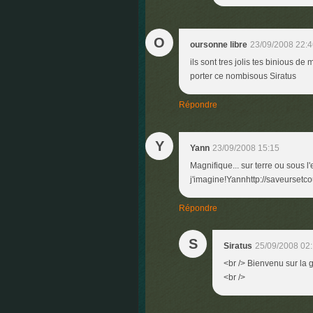
O
oursonne libre
23/09/2008 22:4
ils sont tres jolis tes binious de
porter ce nombisous Siratus
Répondre
Y
Yann
23/09/2008 15:15
Magnifique... sur terre ou sous l'
j'imagine!Yannhttp://saveursetc
Répondre
S
Siratus
25/09/2008 02
<br /> Bienvenu sur la g
<br />