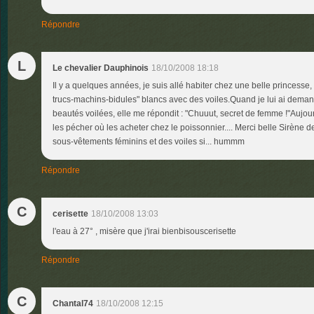
Répondre
L
Le chevalier Dauphinois
18/10/2008 18:18
Il y a quelques années, je suis allé habiter chez une belle princesse, e
trucs-machins-bidules" blancs avec des voiles.Quand je lui ai dema
beautés voilées, elle me répondit : "Chuuut, secret de femme !"Aujourd'h
les pécher où les acheter chez le poissonnier.... Merci belle Sirène 
sous-vêtements féminins et des voiles si... hummm
Répondre
C
cerisette
18/10/2008 13:03
l'eau à 27° , misère que j'irai bienbisouscerisette
Répondre
C
Chantal74
18/10/2008 12:15