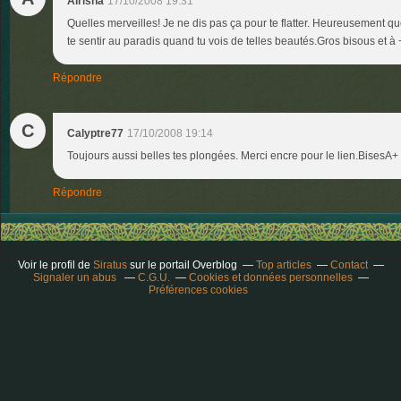
Alrisha
17/10/2008 19:31
Quelles merveilles! Je ne dis pas ça pour te flatter. Heureusement qu
te sentir au paradis quand tu vois de telles beautés.Gros bisous et à 
Répondre
C
Calyptre77
17/10/2008 19:14
Toujours aussi belles tes plongées. Merci encre pour le lien.BisesA+
Répondre
Voir le profil de
Siratus
sur le portail Overblog
Top articles
Contact
Signaler un abus
C.G.U.
Cookies et données personnelles
Préférences cookies