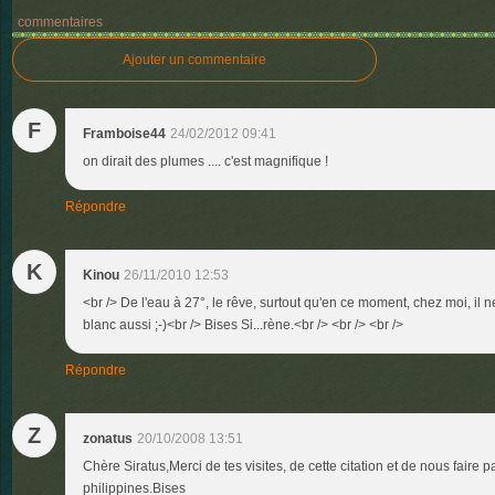
commentaires
Ajouter un commentaire
F
Framboise44
24/02/2012 09:41
on dirait des plumes .... c'est magnifique !
Répondre
K
Kinou
26/11/2010 12:53
<br /> De l'eau à 27°, le rêve, surtout qu'en ce moment, chez moi, il ne
blanc aussi ;-)<br /> Bises Si...rène.<br /> <br /> <br />
Répondre
Z
zonatus
20/10/2008 13:51
Chère Siratus,Merci de tes visites, de cette citation et de nous faire 
philippines.Bises