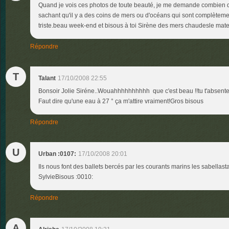
Quand je vois ces photos de toute beauté, je me demande combien de 
sachant qu'il y a des coins de mers ou d'océans qui sont complèteme
triste.beau week-end et bisous à toi Sirène des mers chaudesle matel
Répondre
T
Talant
17/10/2008 22:55
Bonsoir Jolie Siréne..Wouahhhhhhhhhh que c'est beau !!tu t'absente
Faut dire qu'une eau à 27 ° ça m'attire vraiment!Gros bisous
Répondre
U
Urban :0107:
17/10/2008 20:01
Ils nous font des ballets bercés par les courants marins les sabellast
SylvieBisous :0010:
Répondre
A