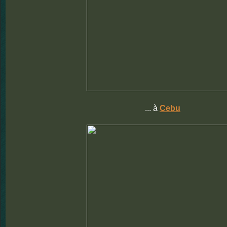
... à
Cebu