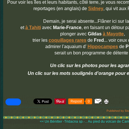
Pour voir les îles et leurs habitants, côté terre, je vous re
reportages (en anglais) de
Sidney
, qui vit aux
Demain, je serai absente...Flâner ici sur l
et
à Tahiti
avec
Marie-France
, en faisant un détour p
plonger avec
Gildas
à Mayotte
,
trier les
coquillages rares
de
Fred
... voir ceux
admirer l'aquaium d'
Hippocampes
de
P
serait un bon programme de détente 
Un clic sur les photos pour les agra
Un clic sur les mots soulignés d'orange pour e
Repost
0
Published by Sir
<< Un Bénitier -Tridacna sp.-...
Au pied du volcan de Cami