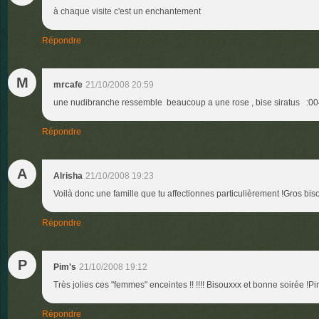
à chaque visite c'est un enchantement
Répondre
M
mrcafe
21/10/2008 20:59
une nudibranche ressemble beaucoup a une rose , bise siratus :00
Répondre
A
Alrisha
21/10/2008 19:23
Voilà donc une famille que tu affectionnes particulièrement !Gros bis
Répondre
P
Pim's
21/10/2008 19:12
Très jolies ces "femmes" enceintes !! !!!! Bisouxxx et bonne soirée !Pi
Répondre