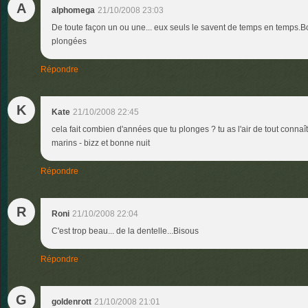
A
alphomega
21/10/2008 23:03
De toute façon un ou une... eux seuls le savent de temps en temps.
plongées
Répondre
K
Kate
21/10/2008 22:45
cela fait combien d'années que tu plonges ? tu as l'air de tout connaît
marins - bizz et bonne nuit
Répondre
R
Roni
21/10/2008 22:04
C'est trop beau... de la dentelle...Bisous
Répondre
G
goldenrott
21/10/2008 21:01