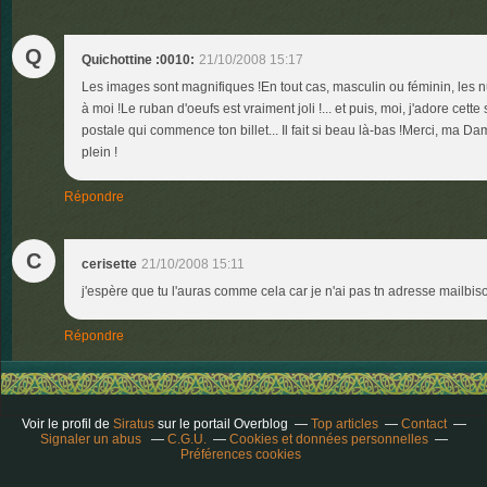
Q
Quichottine :0010:
21/10/2008 15:17
Les images sont magnifiques !En tout cas, masculin ou féminin, les 
à moi !Le ruban d'oeufs est vraiment joli !... et puis, moi, j'adore cett
postale qui commence ton billet... Il fait si beau là-bas !Merci, ma D
plein !
Répondre
C
cerisette
21/10/2008 15:11
j'espère que tu l'auras comme cela car je n'ai pas tn adresse mailbis
Répondre
Voir le profil de
Siratus
sur le portail Overblog
Top articles
Contact
Signaler un abus
C.G.U.
Cookies et données personnelles
Préférences cookies