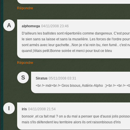
Répondre
A
alphomega
04/11/2008 23:46
D'ailleurs les ballistes sont répertoriés comme dangereux. C'est pour 
le sien sans sa laisse et sans la muselière. Les forces de l'ordre pourr
sont armés avec leur gachette...Non je n'ai rein bu, rien fumé.. c'est 
quand j'étais petit.Bonne soirée et merci pour tout ce bleu
Répondre
S
Siratus
05/11/2008 03:31
<br /> mdr<br /> Gros bisous, Astérix-Alpho ;)<br /> <br /> <b
I
iris
04/11/2008 21:54
bonsoir ,et ca fait mal ? on a du mal a penser que d'aussi jolis poiss
mais s'ils défendent leu territoire alors ils ont raisonbisous d'iris