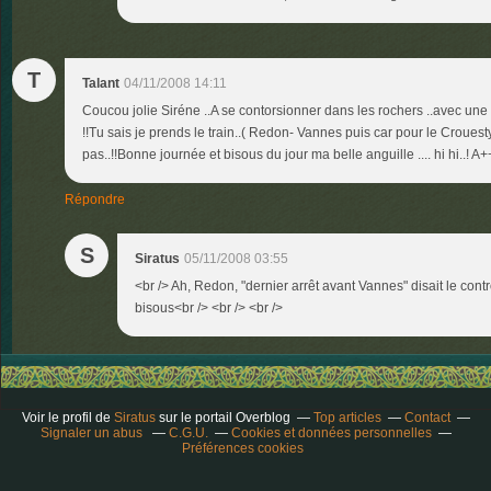
T
Talant
04/11/2008 14:11
Coucou jolie Siréne ..A se contorsionner dans les rochers ..avec une t
!!Tu sais je prends le train..( Redon- Vannes puis car pour le Crouesty 
pas..!!Bonne journée et bisous du jour ma belle anguille .... hi hi..!
Répondre
S
Siratus
05/11/2008 03:55
<br /> Ah, Redon, "dernier arrêt avant Vannes" disait le cont
bisous<br /> <br /> <br />
Voir le profil de
Siratus
sur le portail Overblog
Top articles
Contact
Signaler un abus
C.G.U.
Cookies et données personnelles
Préférences cookies