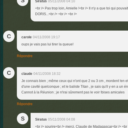
S
Siratus
05/11/2008 04:10
<br /> Pas trop loin, Amielle !<br /> Il n'y a que toi qui pouv
DORIS...<br /> <br /> <br />
C
carole
04/11/2008 19:17
oups je vais pas lui tirer la queue!
Répondre
C
claude
04/11/2008 18:32
Je connais bien ; même ceux qui n'ont que 2 ou 3 cm , mordent !en ef
d'une cavité quelconque ; et le baliste Titan , je sais qu'il y en a u
Cannot à la Réunion ; je n'irai sûrement pas le voir !bises amicales
Répondre
S
Siratus
05/11/2008 04:08
<br /> sourire<br /> merci, Claude de Madagascar<br /> <br 