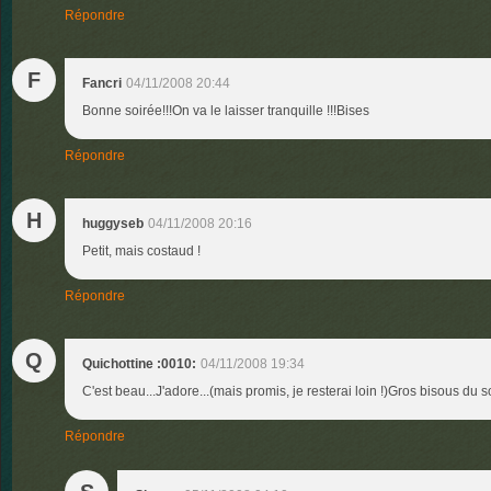
Répondre
F
Fancri
04/11/2008 20:44
Bonne soirée!!!On va le laisser tranquille !!!Bises
Répondre
H
huggyseb
04/11/2008 20:16
Petit, mais costaud !
Répondre
Q
Quichottine :0010:
04/11/2008 19:34
C'est beau...J'adore...(mais promis, je resterai loin !)Gros bisous du 
Répondre