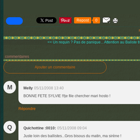
Repost
0
<< Un requin ? Pas de panique...
Attention au Baliste ti
commentaires
Ajouter un commentaire
M
Melly
05/11/2008 13:40
BONNE FETE SYLVIE !!!je file chercher mari hosto !
Répondre
Q
Quichottine :0010:
05/11/2008 09:04
Juste loin des ballistes...Gros bisous du matin, ma sirène !