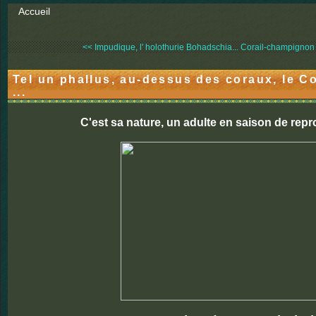
Accueil
<< Impudique, l' holothurie Bohadschia...
Corail-champignon b
Tel un phallus, au-dessus des coraux, le 
...
C'est sa nature, un adulte en saison de rep