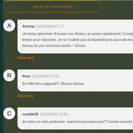
Ajouter un commentaire
A
Alrisha
12/11/2008 22:17
Un beau spécimen !Excuse-moi Siratus, je passe rapidement. Comp
temps pour répondre. Je ne t’oublie pas et reprendrai le cours de me
bisous du jour et bonne soirée ! Alrisha
Répondre
R
Roni
12/11/2008 21:00
En effet très suggestif !! Bisous bisous
Répondre
C
canelle56
12/11/2008 11:50
en voila un nom particulier mais bon pourquoi pas?? bonne journée