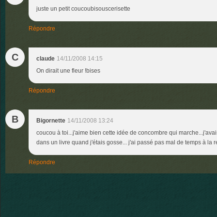
juste un petit coucoubisouscerisette
Répondre
C
claude
14/11/2008 14:15
On dirait une fleur !bises
Répondre
B
Bigornette
14/11/2008 13:24
coucou à toi...j'aime bien cette idée de concombre qui marche...j'avais
dans un livre quand j'étais gosse... j'ai passé pas mal de temps à la re
Répondre