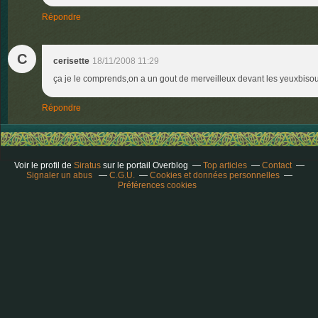
Répondre
C
cerisette
18/11/2008 11:29
ça je le comprends,on a un gout de merveilleux devant les yeuxbisou
Répondre
Voir le profil de
Siratus
sur le portail Overblog
Top articles
Contact
Signaler un abus
C.G.U.
Cookies et données personnelles
Préférences cookies