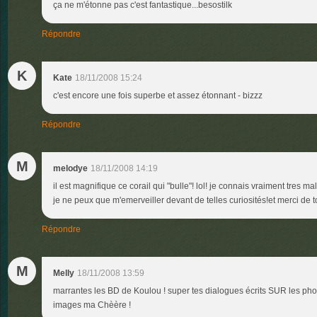
ça ne m'étonne pas c'est fantastique...besostilk
Répondre
K
Kate
18/11/2008 15:24
c'est encore une fois superbe et assez étonnant - bizzz
Répondre
M
melodye
18/11/2008 14:19
il est magnifique ce corail qui "bulle"! lol! je connais vraiment tres 
je ne peux que m'emerveiller devant de telles curiosités!et merci de
Répondre
M
Melly
18/11/2008 13:59
marrantes les BD de Koulou ! super tes dialogues écrits SUR les photo
images ma Chèère !