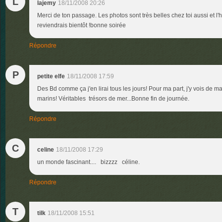
L
lajemy
18/11/2008 20:26
Merci de ton passage. Les photos sont très belles chez toi aussi et l
reviendrais bientôt !bonne soirée
Répondre
P
petite elfe
18/11/2008 17:59
Des Bd comme ça j'en lirai tous les jours! Pour ma part, j'y vois de ma
marins! Véritables trésors de mer...Bonne fin de journée.
Répondre
C
celine
18/11/2008 17:29
un monde fascinant.... bizzzz céline.
Répondre
T
tilk
18/11/2008 15:51