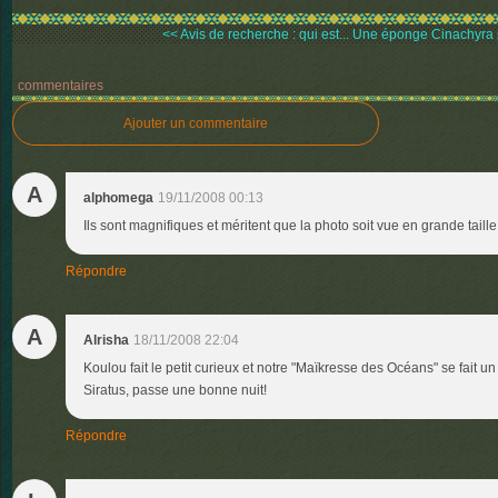
<< Avis de recherche : qui est...
Une éponge Cinachyra p
commentaires
Ajouter un commentaire
A
alphomega
19/11/2008 00:13
Ils sont magnifiques et méritent que la photo soit vue en grande taille
Répondre
A
Alrisha
18/11/2008 22:04
Koulou fait le petit curieux et notre "Maïkresse des Océans" se fait un 
Siratus, passe une bonne nuit!
Répondre