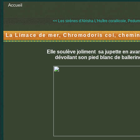
Accueil
<< Les sirènes d'Alrisha
L'Huître corallicole, Pedum.
La Limace de mer, Chromodoris coi, chemin
Elle soulève joliment sa jupette en ava
dévoilant son pied blanc de ballerine