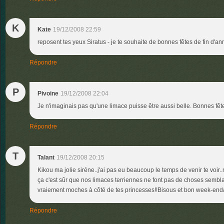
K
Kate
19/12/2008 22:59
reposent tes yeux Siratus - je te souhaite de bonnes fêtes de fin d'an
Répondre
P
Pivoine
19/12/2008 22:04
Je n'imaginais pas qu'une limace puisse être aussi belle. Bonnes fête
Répondre
T
Talant
19/12/2008 20:15
Kikou ma jolie siréne..j'ai pas eu beaucoup le temps de venir te voir..m
ça c'est sûr que nos limaces terriennes ne font pas de choses sembla
vraiement moches à côté de tes princesses!!Bisous et bon week-e
Répondre