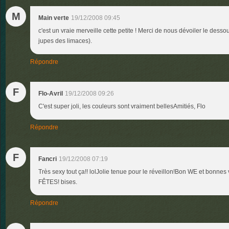
M
Main verte
19/12/2008 09:45
c'est un vraie merveille cette petite ! Merci de nous dévoiler le dess
jupes des limaces).
Répondre
F
Flo-Avril
19/12/2008 09:26
C'est super joli, les couleurs sont vraiment bellesAmitiés, Flo
Répondre
F
Fancri
19/12/2008 07:19
Très sexy tout ça!! lolJolie tenue pour le réveillon!Bon WE et bonnes
FÊTES! bises.
Répondre