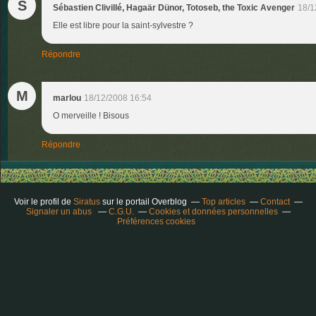
S
Sébastien Clivillé, Hagaär Dünor, Totoseb, the Toxic Avenger
18/1
Elle est libre pour la saint-sylvestre ?
Répondre
M
marlou
18/12/2008 16:54
O merveille ! Bisous
Répondre
Voir le profil de
Siratus
sur le portail Overblog
Top articles
Contact
Signaler un abus
C.G.U.
Cookies et données personnelles
Préférences cookies