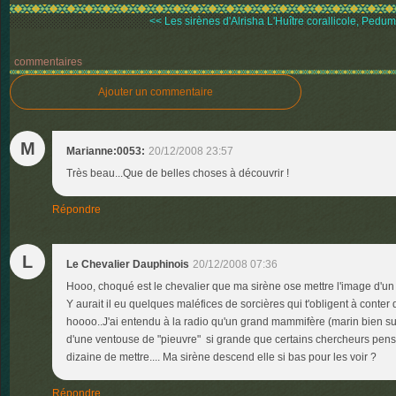
<< Les sirènes d'Alrisha
L'Huître corallicole, Pedum.
commentaires
Ajouter un commentaire
M
Marianne:0053:
20/12/2008 23:57
Très beau...Que de belles choses à découvrir !
Répondre
L
Le Chevalier Dauphinois
20/12/2008 07:36
Hooo, choqué est le chevalier que ma sirène ose mettre l'image d'un 
Y aurait il eu quelques maléfices de sorcières qui t'obligent à conter 
hoooo..J'ai entendu à la radio qu'un grand mammifère (marin bien sur
d'une ventouse de "pieuvre" si grande que certains chercheurs pensen
dizaine de mettre.... Ma sirène descend elle si bas pour les voir ?
Répondre