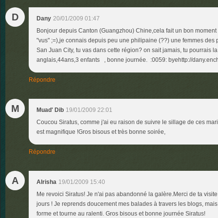
D
Dany
20/01/2009 01:47
Bonjour depuis Canton (Guangzhou) Chine,cela fait un bon momen
"vus" ;=),je connais depuis peu une philipaine (??) une femmes des p
San Juan City, tu vas dans cette région? on sait jamais, tu pourrais la 
anglais,44ans,3 enfants , bonne journée. :0059: byehttp://dany.enc
Répondre
M
Muad' Dib
19/01/2009 22:01
Coucou Siratus, comme j'ai eu raison de suivre le sillage de ces mar
est magnifique !Gros bisous et très bonne soirée,
Répondre
A
Alrisha
19/01/2009 15:40
Me revoici Siratus! Je n'ai pas abandonné la galère.Merci de ta visi
jours ! Je reprends doucement mes balades à travers les blogs, mais, 
forme et tourne au ralenti. Gros bisous et bonne journée Siratus!