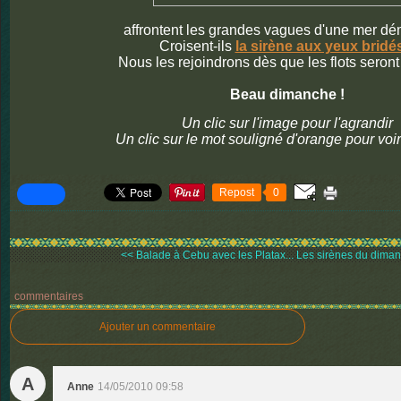
affrontent les grandes vagues d'une mer dé
Croisent-ils
la sirène aux yeux bridé
Nous les rejoindrons dès que les flots seront
Beau dimanche !
Un clic sur l'image pour l'agrandir
Un clic sur le mot souligné d'orange pour voir
Repost
0
<< Balade à Cebu avec les Platax...
Les sirènes du dimanc
commentaires
Ajouter un commentaire
A
Anne
14/05/2010 09:58