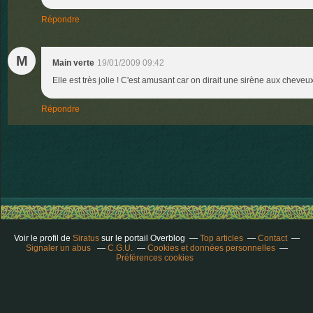
Répondre
M
Main verte
19/01/2009 09:42
Elle est très jolie ! C'est amusant car on dirait une sirène aux cheveux 
Répondre
Voir le profil de
Siratus
sur le portail Overblog
Top articles
Contact
Signaler un abus
C.G.U.
Cookies et données personnelles
Préférences cookies