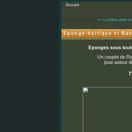
Accueil
<< La sirène porte un c
Eponge-barrique et Ra
Eponges sous toutes
Un couple de Ra
joue autour d
l