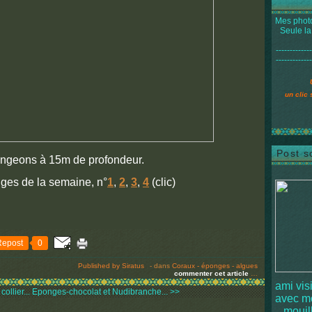
Mes photo
Seule la
-------------
-------------
un clic 
Post s
ngeons à 15m de profondeur.
ges de la semaine, n°
1
,
2
,
3
,
4
(clic)
Repost
0
Published by Siratus
-
dans
Coraux - éponges - algues
commenter cet article
…
ami vis
ollier...
Eponges-chocolat et Nudibranche... >>
avec 
mouille