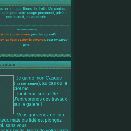
s ne sont pas libres de droits. Me contacter.
 copie pour votre usage personnel, privé et
non-lucratif, est autorisée.
-----------------------------------------------------------
-----------------------------------------------------------
-----------------
Un clic sur les photos
pour les agrandir,
sur les liens soulignés d'orange
, pour en savoir
plus.
criptum
Je garde mon Casque
(
), au cas où le
Cassis cornuta
ciel me
tomberait sur la tête
...
J'entreprends des travaux
sur la galère !
Vous qui venez de loin,
iteur, matelots fidèles, plongez
moi, sans vous
r les pieds. Merci de votre visite.