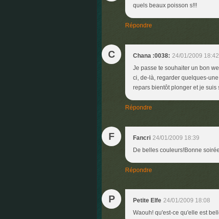
quels beaux poisson s!!!
Répondre
C
Chana :0038:
24/01/2009 18:42
Je passe te souhaiter un bon wee
ci, de-là, regarder quelques-une
repars bientôt plonger et je suis
Répondre
F
Fancri
24/01/2009 18:39
De belles couleurs!Bonne soirée
Répondre
P
Petite Elfe
24/01/2009 18:08
Waouh! qu'est-ce qu'elle est bell