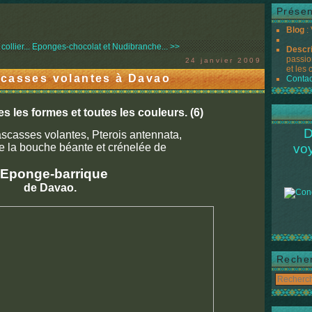
Présen
Blog
:
ollier...
Eponges-chocolat et Nudibranche... >>
Descr
passio
24 janvier 2009
et les 
scasses volantes à Davao
Contac
 les formes et toutes les couleurs. (6)
D
scasses volantes, Pterois antennata,
e la bouche béante et crénelée de
vo
'Eponge-barrique
de Davao.
Reche