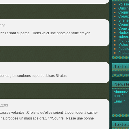
Poiss
Oursin
Coquil
Coraux
Sirène
Coquil
7:01
Coup 
Nudibr
? Ils sont superbe...Tiens voici une photo de taille crayon
vidéos
Plongé
Météo
Poésie
Photos
Texte 
elles , les couleurs superbesbises Siratus
Newsle
Abonnez-v
publiés.
Email
12:03
asses volantes...Crois-tu qu'elles soient là pour jouer à cache-
ur a proposé un massage gratuit ?Sourire...Passe une bonne
Texte 