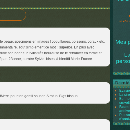
un clic 
Mes p
 de beaux spécimens en images ! coquillages, poissons, coraux etc.
 commentaire. Tout simplement ce mot : superbe. En plus avec
trouve son bonheur !Suis très heureuse de te retrouver en forme et
La
épart ?Bonne journée Sylvie, bises, à bientôt.Marie-France
perso
Derniè
Evasio
La sir
!Merci pour ton gentil soutien Siratus! Bigs bisous!
Bonne 
crevett
Faune 
annive
Poisso
d'anni