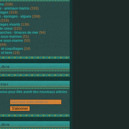
ons
(338)
s - animaux marins
(333)
lages
(319)
 - éponges - algues
(268)
(216)
lages vivants
(136)
de coeur
(115)
anches - limaces de mer
(94)
 sous-marines
(51)
e sous-marine
(50)
(44)
 et coquillages
(24)
 et liens
(19)
Libre
tter
ous pour être averti des nouveaux articles
Libre