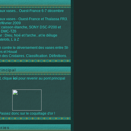
 aux vases... Ouest-France 6-7 décembre
 aux vases - Ouest-France et Thalassa FR3.
r/février 2009
 caisson étanche, SONY DSC-P200 et
 DMC-TZ6
 : Dieu, Noé et l'arche...et le déluge
telots, L à Z
on contre le déversement des vases entre St-
s et Houat
 des Cnidaires. Classification. Définitions.
rincipal
ici
, clique
pour revenir au pont principal
Passez donc sur le coquillage d'or !
ries