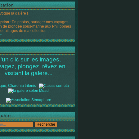
tation
 Vogue la galère !
iption
: En photos, partager mes voyages-
n de plongée sous-marine aux Philippines
coquillages de ma collection.
t
'un clic sur les images,
yagez, plongez, rêvez en
visitant la galère...
rcher