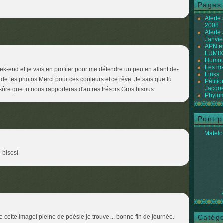
Pages
Alerte
2008
Alerte
Janvie
APN et
LUMIX
Humour
Les ma
k-end et je vais en profiter pour me détendre un peu en allant de-
Links
 de tes photos.Merci pour ces couleurs et ce rêve. Je sais que tu
Pétiti
Jacque
 sûre que tu nous rapporteras d'autres trésors.Gros bisous.
Phylum
Pont p
Matelot
 bises!
e cette image! pleine de poésie je trouve.... bonne fin de journée.
Catégo