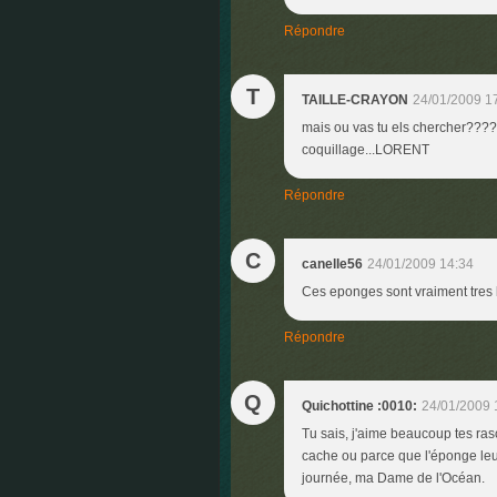
Répondre
T
TAILLE-CRAYON
24/01/2009 1
mais ou vas tu els chercher?????
coquillage...LORENT
Répondre
C
canelle56
24/01/2009 14:34
Ces eponges sont vraiment tres b
Répondre
Q
Quichottine :0010:
24/01/2009 
Tu sais, j'aime beaucoup tes rasc
cache ou parce que l'éponge le
journée, ma Dame de l'Océan.