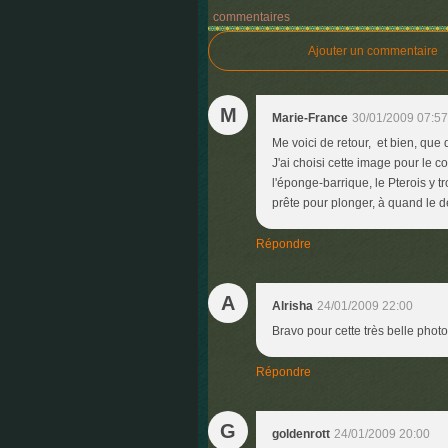
commentaires
Ajouter un commentaire
M
Marie-France
30/01/2009 07:57
Me voici de retour, et bien, que
J'ai choisi cette image pour le
l'éponge-barrique, le Pterois y 
prête pour plonger, à quand le d
Répondre
A
Alrisha
24/01/2009 22:00
Bravo pour cette très belle photo
Répondre
G
goldenrott
24/01/2009 20:00