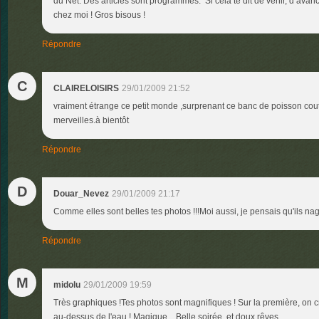
du Net. Des articles sont programmés. Si cela te dit de venir, d’ava
chez moi ! Gros bisous !
Répondre
C
CLAIRELOISIRS
29/01/2009 21:52
vraiment étrange ce petit monde ,surprenant ce banc de poisson cou
merveilles.à bientôt
Répondre
D
Douar_Nevez
29/01/2009 21:17
Comme elles sont belles tes photos !!!Moi aussi, je pensais qu'ils nag
Répondre
M
midolu
29/01/2009 19:59
Très graphiques !Tes photos sont magnifiques ! Sur la première, on cr
au-dessus de l'eau ! Magique ...Belle soirée, et doux rêves ...