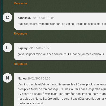
Répondre
C
canelle56
29/01/2009 13:05
oupss jamais vu !! impressionnant de vor ces lits de poissons merci b
Répondre
L
Lajemy
29/01/2009 11:25
ça va saigner avec tous ces couteaux LOL bonne journée et bisous
Répondre
N
Nanou
29/01/2009 09:26
c'est incroyable et j'aime particulièrement les 2 1eres photos qui év
précipités.Merci de ton passage. J'ai des fourmis dans les jambes q
il y a tant d'oiseaux à voir, mais...les journées sont trop courtes! j'au
mais plus au Nord. Espère qu'ils ne seront pas déjà repartis pour la H
partie vers le chaud...