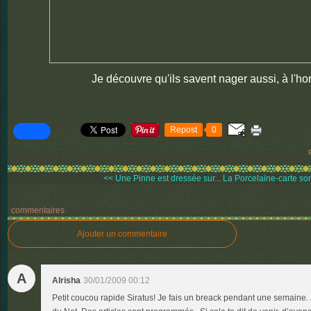
Je découvre qu'ils savent nager aussi, à l'hor
Repost
0
<< Une Pinne est dressée sur...
La Porcelaine-carte sort
commentaires
Ajouter un commentaire
A
Alrisha
30/01/2009 00:12
Petit coucou rapide Siratus! Je fais un breack pendant une semaine. J