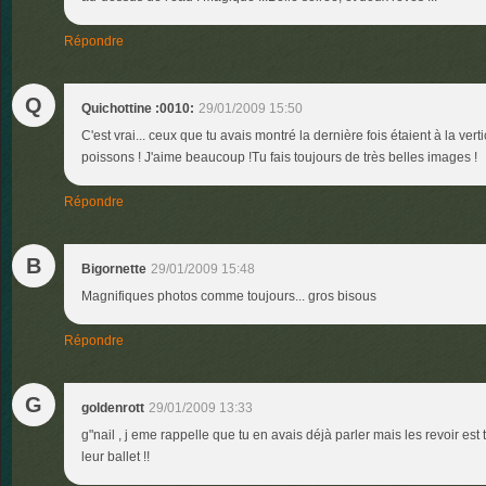
Répondre
Q
Quichottine :0010:
29/01/2009 15:50
C'est vrai... ceux que tu avais montré la dernière fois étaient à la ver
poissons ! J'aime beaucoup !Tu fais toujours de très belles images !
Répondre
B
Bigornette
29/01/2009 15:48
Magnifiques photos comme toujours... gros bisous
Répondre
G
goldenrott
29/01/2009 13:33
g"nail , j eme rappelle que tu en avais déjà parler mais les revoir est
leur ballet !!