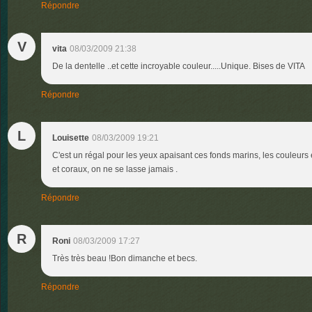
Répondre
V
vita
08/03/2009 21:38
De la dentelle ..et cette incroyable couleur.....Unique. Bises de VITA
Répondre
L
Louisette
08/03/2009 19:21
C'est un régal pour les yeux apaisant ces fonds marins, les couleurs
et coraux, on ne se lasse jamais .
Répondre
R
Roni
08/03/2009 17:27
Très très beau !Bon dimanche et becs.
Répondre