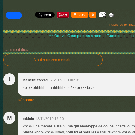
Repost
0
Published by Sira
<< Octavio Ocampo et sa sirène...
L'Anémone de cris
commentaires
Ajouter un commentaire
I
isabelle cassou
25/11/2010 00:18
<br /> ohhhhhhhhhhhhhh<br /> <br /> <br />
Répondre
M
midolu
18/11/2010 13:50
<br /> Une merveilleuse plume qui enveloppe de douceur cette journée
Sirène.<br /> <br /> Bises, pour toi et pour les visiteurs.<br /> <br /> <