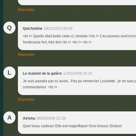
Répondre
Q
Quichottine
18/11/2010 09:08
<br /> Quelle était belle celle-ci, Amielle !<br /> Ces plumes sont incr
t'embrasse fort, très fort.<br /> <br /> <br />
Répondre
L
Le matelot de la galère
12/03/2009 15:25
Je suis passée par ici aussi...Pas pu remercier Louisette : je ne sais
commentaires <br />
Répondre
A
Alrisha
08/03/2009 22:28
Quel beau cadeau! Elle est magnifique! Gros bisous Siratus!