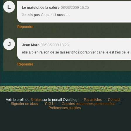
L
Le matelot de la galère
08/03/2009 16:25
Je suis passée par ici aussi....
Répondre
J
Jean Marc
08/03/2009 13:23
elle a bien raison de se laisser phoàtographier car elle est très bell
Répondre
Voir le profil de
Siratus
sur le portail Overblog
Top articles
Contact
Signaler un abus
C.G.U.
Cookies et données personnelles
Préférences cookies